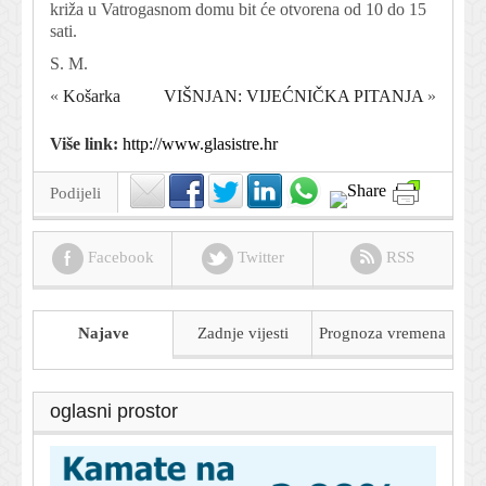
križa u Vatrogasnom domu bit će otvorena od 10 do 15
sati.
S. M.
«
Košarka
VIŠNJAN: VIJEĆNIČKA PITANJA
»
Više link:
http://www.glasistre.hr
Podijeli
Facebook
Twitter
RSS
Najave
Zadnje vijesti
Prognoza
vremena
oglasni prostor