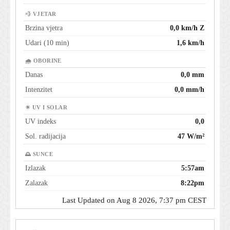
💨 VJETAR
Brzina vjetra
0,0 km/h Z
Udari (10 min)
1,6 km/h
🌧 OBORINE
Danas
0,0 mm
Intenzitet
0,0 mm/h
☀ UV I SOLAR
UV indeks
0,0
Sol. radijacija
47 W/m²
🌅 SUNCE
Izlazak
5:57am
Zalazak
8:22pm
Last Updated on Aug 8 2026, 7:37 pm CEST