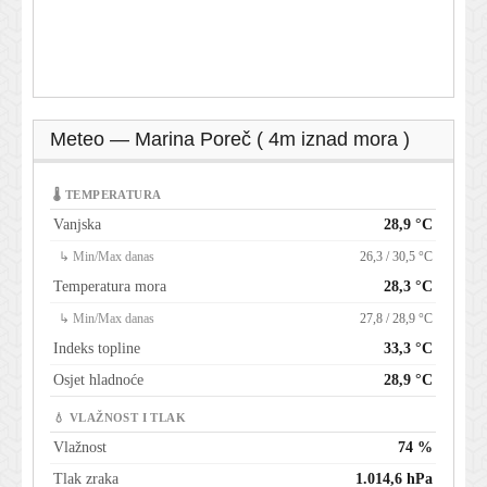
Meteo — Marina Poreč ( 4m iznad mora )
🌡 TEMPERATURA
Vanjska
28,9 °C
↳ Min/Max danas
26,3 / 30,5 °C
Temperatura mora
28,3 °C
↳ Min/Max danas
27,8 / 28,9 °C
Indeks topline
33,3 °C
Osjet hladnoće
28,9 °C
💧 VLAŽNOST I TLAK
Vlažnost
74 %
Tlak zraka
1.014,6 hPa