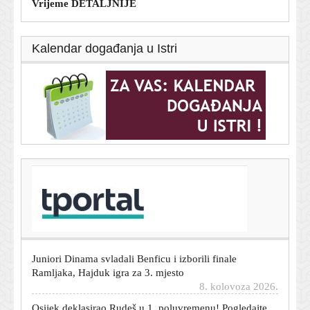
Vrijeme DETALJNIJE
Kalendar događanja u Istri
T-portal.hr
Butković razgovarao sa strojovođom: 'Pred mirovinom
je, izbjegao je smrt'
8. kolovoza 2026.
Juniori Dinama svladali Benficu i izborili finale
Ramljaka, Hajduk igra za 3. mjesto
8. kolovoza 2026.
Osijek deklasirao Rudeš u 1. poluvremenu! Pogledajte