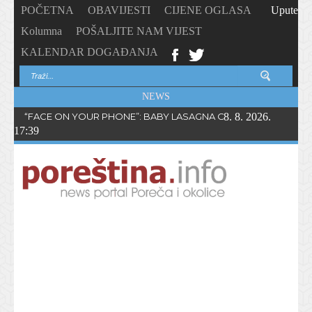
POČETNA
OBAVIJESTI
CIJENE OGLASA
Upute
Kolumna
POŠALJITE NAM VIJEST
KALENDAR DOGAĐANJA
NEWS
“FACE ON YOUR PHONE”: BABY LASAGNA OBJAVIO NOVI SING
8. 8. 2026.
17:39