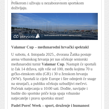
Peškerom i uživaju u nezaboravnom sportskom
doživljaju.
Valamar Cup – međunarodni hrvački spektakl
U subotu, 4. listopada 2025., dvorana Žatika postaje
arena vrhunskog hrvanja jer nas očekuje seniorski
međunarodni turnir
Valamar Cup
. Nastupit će sportaši
iz čak 14 država, njih više od 100, među kojima 70 u
grčko-rimskom stilu (GR) i 30 u ženskom hrvanju
(WW). Sportaši iz cijele Europe i šire odmjerit će snage
na strunjači, a publiku očekuju uzbudljivi mečevi.
Početak natjecanja u 10:00 sati. Dođite, navijajte i
budite dio sportske priče koja spaja vrhunske
natjecatelje i pravu sportsku strast!
Padel Poreč Week – sport, druženje i humanost