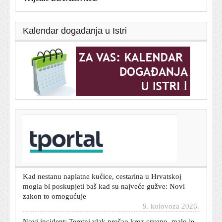
Kalendar događanja u Istri
T-portal.hr
FOTO Pogledajte kako izgleda urušena vila na koju su
se popeli ozlijeđeni maloljetnici
9. kolovoza 2026.
Kad nestanu naplatne kućice, cestarina u Hrvatskoj
mogla bi poskupjeti baš kad su najveće gužve: Novi
zakon to omogućuje
9. kolovoza 2026.
Novi incident: Teretni vlak prošao kroz crveno, malo je
falilo do sudara. Promet u prekidu