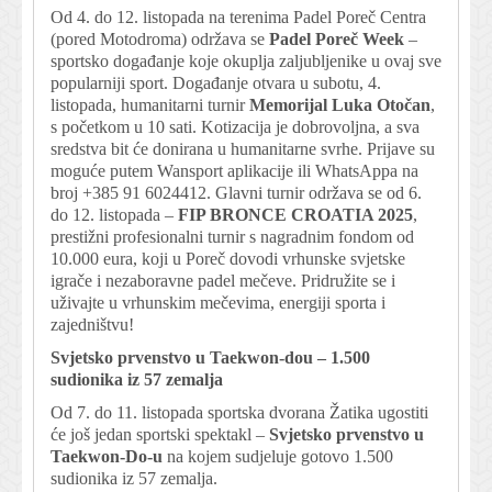
Od 4. do 12. listopada na terenima Padel Poreč Centra
(pored Motodroma) održava se
Padel Poreč Week
–
sportsko događanje koje okuplja zaljubljenike u ovaj sve
popularniji sport. Događanje otvara u subotu, 4.
listopada, humanitarni turnir
Memorijal Luka Otočan
,
s početkom u 10 sati. Kotizacija je dobrovoljna, a sva
sredstva bit će donirana u humanitarne svrhe. Prijave su
moguće putem Wansport aplikacije ili WhatsAppa na
broj +385 91 6024412. Glavni turnir održava se od 6.
do 12. listopada –
FIP BRONCE CROATIA 2025
,
prestižni profesionalni turnir s nagradnim fondom od
10.000 eura, koji u Poreč dovodi vrhunske svjetske
igrače i nezaboravne padel mečeve. Pridružite se i
uživajte u vrhunskim mečevima, energiji sporta i
zajedništvu!
Svjetsko prvenstvo u Taekwon-dou – 1.500
sudionika iz 57 zemalja
Od 7. do 11. listopada sportska dvorana Žatika ugostiti
će još jedan sportski spektakl –
Svjetsko prvenstvo u
Taekwon-Do-u
na kojem sudjeluje gotovo 1.500
sudionika iz 57 zemalja.