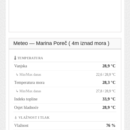
Meteo — Marina Poreč ( 4m iznad mora )
🌡 TEMPERATURA
Vanjska
28,9 °C
↳ Min/Max danas
22,6 / 28,9 °C
Temperatura mora
28,3 °C
↳ Min/Max danas
27,8 / 28,9 °C
Indeks topline
33,9 °C
Osjet hladnoće
28,9 °C
💧 VLAŽNOST I TLAK
Vlažnost
76 %