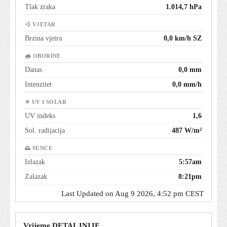
Tlak zraka
1.014,7 hPa
💨 VJETAR
Brzina vjetra
0,0 km/h SZ
🌧 OBORINE
Danas
0,0 mm
Intenzitet
0,0 mm/h
☀ UV I SOLAR
UV indeks
1,6
Sol. radijacija
487 W/m²
🌅 SUNCE
Izlazak
5:57am
Zalazak
8:21pm
Last Updated on Aug 9 2026, 4:52 pm CEST
Vrijeme DETALJNIJE