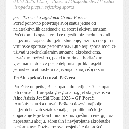
03.10.2025. 12:55; ;
Početna
/
Gospodarstvo
/
Početak
listopada prepun svjetskog sporta
piše: Turistička zajednica Grada Poreča
Poreč ponovno potvrđuje svoj status jedne od
najatraktivnijih destinacija za sport i aktivni turizam.
Početkom listopada grad će ugostiti niz međunarodnih
natjecanja koja će donijeti uzbuđenje, brzinu, energiju i
vrhunske sportske performanse. Ljubitelji sporta moći će
uživati u spektakularnim utrkama, akrobacijama,
hrvačkim mečevima, padel turnirima i borilačkim
vještinama, dok će posjetitelji imati priliku osjetiti
jedinstvenu atmosferu natjecanja na najvišoj razini.
Jet Ski spektakl u uvali Peškera
Poreč će od petka, 3. listopada do nedjelje, 5. listopada
biti domaćin Europskog regionalnog jet ski prvenstva
Alpe Adria Jet Ski Tour 2025 – GP Poreč.
Atraktivna utrka u uvali Peškera dovodi najbolje
natjecatelje iz desetak zemalja, a publiku očekuje
događanje koje kombinira brzinu, vještinu i energiju uz
neprestanu akciju, adrenalin i nevjerojatne akrobatske
performanse. Pozivamo sve posjetitelje da prošeću