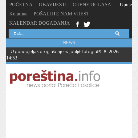
POČETNA
OBAVIJESTI
CIJENE OGLASA
Upute
Kolumna
POŠALJITE NAM VIJEST
KALENDAR DOGAĐANJA
NEWS
U ponedjeljak proglašenje najboljih fotografija – PhotoCity2026 
9. 8. 2026.
14:53