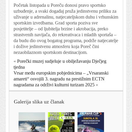
Početak listopada u Poreču donosi pravo sportsko
uzbuđenje, a svaki događaj pruža jedinstvenu priliku za
uživanje u adrenalinu, natjecateljskom duhu i vrhunskim
sportskim izvedbama. Grad sporta poziva sve
posjetitelje – od ljubitelja brzine i akrobacija, preko
strastvenih navijača, do rekreativaca i mladih sportaša –
da budu dio ovog bogatog programa, podrže natjecatelje
i dožive jedinstvenu atmosferu koja Poreč čini
nezaobilaznom sportskom destinacijom.
«
Porečki muzej sudjeluje u obilježavanju Dječjeg
tjedna
Vrsar među europskim pobjednicima – „Vrsaranski
amareti“ osvojili 3. nagradu na prestižnim ECTN
nagradama za održivi kulturni turizam 2025
»
Galerija slika uz članak