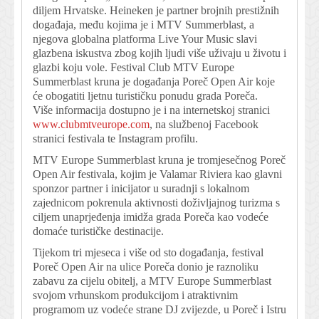
diljem Hrvatske. Heineken je partner brojnih prestižnih
događaja, među kojima je i MTV Summerblast, a
njegova globalna platforma Live Your Music slavi
glazbena iskustva zbog kojih ljudi više uživaju u životu i
glazbi koju vole. Festival Club MTV Europe
Summerblast kruna je događanja Poreč Open Air koje
će obogatiti ljetnu turističku ponudu grada Poreča.
Više informacija dostupno je i na internetskoj stranici
www.clubmtveurope.com
, na službenoj Facebook
stranici festivala te Instagram profilu.
MTV Europe Summerblast kruna je tromjesečnog Poreč
Open Air festivala, kojim je Valamar Riviera kao glavni
sponzor partner i inicijator u suradnji s lokalnom
zajednicom pokrenula aktivnosti doživljajnog turizma s
ciljem unaprjeđenja imidža grada Poreča kao vodeće
domaće turističke destinacije.
Tijekom tri mjeseca i više od sto događanja, festival
Poreč Open Air na ulice Poreča donio je raznoliku
zabavu za cijelu obitelj, a MTV Europe Summerblast
svojom vrhunskom produkcijom i atraktivnim
programom uz vodeće strane DJ zvijezde, u Poreč i Istru