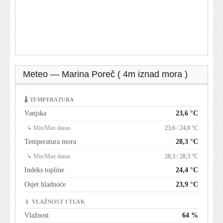
Meteo — Marina Poreč ( 4m iznad mora )
🌡 TEMPERATURA
Vanjska
23,6 °C
↳ Min/Max danas
23,6 / 24,8 °C
Temperatura mora
28,3 °C
↳ Min/Max danas
28,3 / 28,3 °C
Indeks topline
24,4 °C
Osjet hladnoće
23,9 °C
💧 VLAŽNOST I TLAK
Vlažnost
64 %