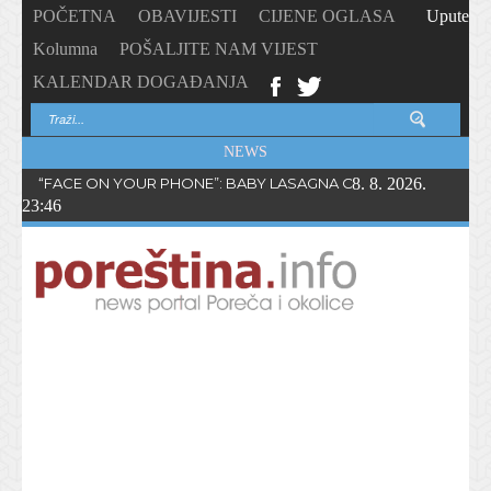
POČETNA
OBAVIJESTI
CIJENE OGLASA
Upute
Kolumna
POŠALJITE NAM VIJEST
KALENDAR DOGAĐANJA
NEWS
“FACE ON YOUR PHONE”: BABY LASAGNA OBJAVIO NOVI SING
8. 8. 2026.
23:46