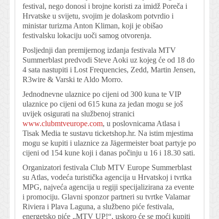
festival, nego donosi i brojne koristi za imidž Poreča i
Hrvatske u svijetu, svojim je dolaskom potvrdio i
ministar turizma Anton Kliman, koji je obišao
festivalsku lokaciju uoči samog otvorenja.
Posljednji dan premijernog izdanja festivala MTV
Summerblast predvodi Steve Aoki uz kojeg će od 18 do
4 sata nastupiti i Lost Frequencies, Zedd, Martin Jensen,
R3wire & Varski te Aldo Morro.
Jednodnevne ulaznice po cijeni od 300 kuna te VIP
ulaznice po cijeni od 615 kuna za jedan mogu se još
uvijek osigurati na službenoj stranici
www.clubmtveurope.com
, u poslovnicama Atlasa i
Tisak Media te sustavu ticketshop.hr. Na istim mjestima
mogu se kupiti i ulaznice za Jägermeister boat partyje po
cijeni od 154 kune koji i danas počinju u 16 i 18.30 sati.
Organizatori festivala Club MTV Europe Summerblast
su Atlas, vodeća turistička agencija u Hrvatskoj i tvrtka
MPG, najveća agencija u regiji specijalizirana za evente
i promociju. Glavni sponzor partneri su tvrtke Valamar
Riviera i Plava Laguna, a službeno piće festivala,
energetsko piće „MTV UP!“, uskoro će se moći kupiti