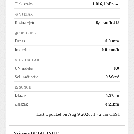
Tlak zraka
1.016,1 hPa →
💨 VJETAR
Brzina vjetra
0,0 km/h JIJ
🌧 OBORINE
Danas
0,0 mm
Intenzitet
0,0 mm/h
☀ UV I SOLAR
UV indeks
0,0
Sol. radijacija
0 W/m²
🌅 SUNCE
Izlazak
5:57am
Zalazak
8:21pm
Last Updated on Aug 9 2026, 1:42 am CEST
Vrijeme DETALJNIJE