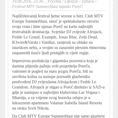
19.08.2016. 23:36; ;
Početna
/
Lifestyle
/
Zabava
/
Festival MTV Summerblast zapalio Poreč!
Najiščekivaniji festival ljetne sezone u Istri, Club MTV
Europe Summerblast, sinoć je spektakularno otvorio
svoja vrata i time upisao Poreč na kartu najboljih
festivalskih destinacija. Svjetske DJ zvijezde Afrojack,
Fedde Le Grand, Example, Jonas Blue, Zeds Dead,
R3wire&Varski i Vanillaz, rastjerali su oblake na
istarskom nebu, a svojim su zara
znim plesnim ritmovima
raspametili tisuće ljudi pristiglih iz cijele regije.
Impresivna produkcija i gigantska pozornica koja je
danima plijenila pažnju svih posjetitelja Poreča,
vatromet te pogled na staru jezgru Poreča, bili su
savršena kulisa za nastupe poznatih glazbenika
predvođeni DJ zvijezdama Afrojackom i Fedde Le
Grandom. Afrojack je stigao u Poreč direktno iz SAD-a
gdje je nastupao u najboljim klubovima Las Vegasa i
Miamija, a za vrijeme svog boravka odsjeo je u
luksuznom apartmanu Valamar Isabella Island Resorta
na otoku Sveti Nikola.
Da Club MTV Europe Summerblast nije samo glazbeni