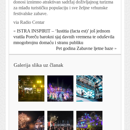
donosi iznimno atraktivan sadržaj doživljajnog turizma
za mlađu turističku populaciju i sve željne vrhunske
festivalske zabave.
via Radio Centar
«
ISTRA INSPIRIT – ‘Iustitia (facta est)’ još jednom
vratila Poreču barokni sjaj davnih vremena te oduševila
mnogobrojnu domaću i stranu publiku
Pet godina Zabavne ljetne baze
»
Galerija slika uz članak