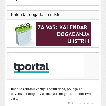
Kalendar događanja u Istri
T-portal.hr
Ostavio je automobil otključan, ključeve unutra i otišao -
sud ga kaznio: Ovo pravilo mnogi vozači u Hrvatskoj ne
znaju
8. kolovoza 2026.
Imao je zabranu vožnje godinu dana, policija ga
uhvatila na mopedu, a šibenski sud ga oslobodio: Evo
zašto
8. kolovoza 2026.