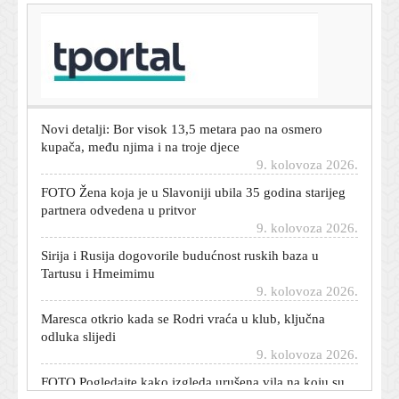
T-portal.hr
Velika drama u Ajaxu: Zvijezda skinuta iz sastava tri
minute prije početka utakmice
9. kolovoza 2026.
Novi detalji: Bor visok 13,5 metara pao na osmero
kupača, među njima i na troje djece
9. kolovoza 2026.
FOTO Žena koja je u Slavoniji ubila 35 godina starijeg
partnera odvedena u pritvor
9. kolovoza 2026.
Sirija i Rusija dogovorile budućnost ruskih baza u
Tartusu i Hmeimimu
9. kolovoza 2026.
Maresca otkrio kada se Rodri vraća u klub, ključna
odluka slijedi
9. kolovoza 2026.
FOTO Pogledajte kako izgleda urušena vila na koju su
se popeli ozlijeđeni maloljetnici