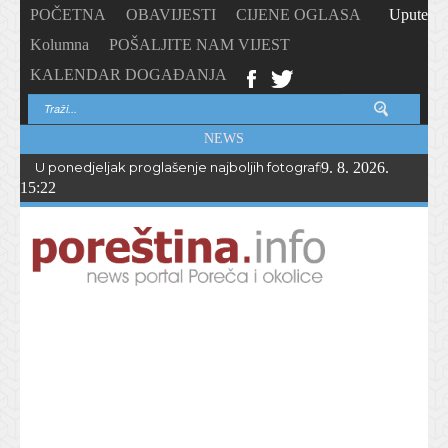
POČETNA
OBAVIJESTI
CIJENE OGLASA
Upute
Kolumna
POŠALJITE NAM VIJEST
KALENDAR DOGAĐANJA
NEWS
U ponedjeljak proglašenje najboljih fotografija – PhotoCity2026 
9. 8. 2026.
15:22