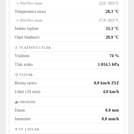
↳ Min/Max danas
22,6 / 28,9 °C
Temperatura mora
28,3 °C
↳ Min/Max danas
27,8 / 28,9 °C
Indeks topline
33,3 °C
Osjet hladnoće
28,9 °C
💧 VLAŽNOST I TLAK
Vlažnost
74 %
Tlak zraka
1.014,5 hPa
💨 VJETAR
Brzina vjetra
0,0 km/h ZSZ
Udari (10 min)
4,8 km/h
🌧 OBORINE
Danas
0,0 mm
Intenzitet
0,0 mm/h
☀ UV I SOLAR