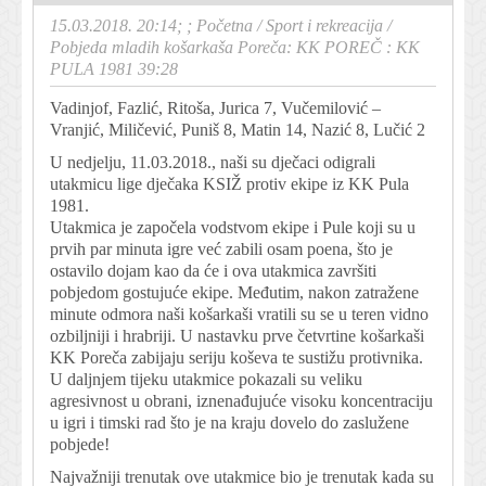
15.03.2018. 20:14; ;
Početna
/
Sport i rekreacija
/
Pobjeda mladih košarkaša Poreča: KK POREČ : KK
PULA 1981 39:28
Vadinjof, Fazlić, Ritoša, Jurica 7, Vučemilović –
Vranjić, Miličević, Puniš 8, Matin 14, Nazić 8, Lučić 2
U nedjelju, 11.03.2018., naši su dječaci odigrali
utakmicu lige dječaka KSIŽ protiv ekipe iz KK Pula
1981.
Utakmica je započela vodstvom ekipe i Pule koji su u
prvih par minuta igre već zabili osam poena, što je
ostavilo dojam kao da će i ova utakmica završiti
pobjedom gostujuće ekipe. Međutim, nakon zatražene
minute odmora naši košarkaši vratili su se u teren vidno
ozbiljniji i hrabriji. U nastavku prve četvrtine košarkaši
KK Poreča zabijaju seriju koševa te sustižu protivnika.
U daljnjem tijeku utakmice pokazali su veliku
agresivnost u obrani, iznenađujuće visoku koncentraciju
u igri i timski rad što je na kraju dovelo do zaslužene
pobjede!
Najvažniji trenutak ove utakmice bio je trenutak kada su