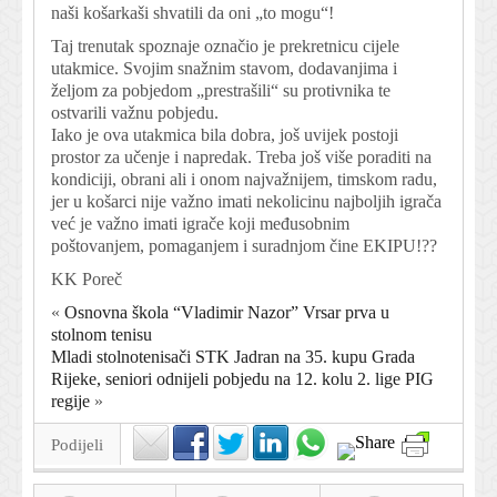
naši košarkaši shvatili da oni „to mogu“!
Taj trenutak spoznaje označio je prekretnicu cijele
utakmice. Svojim snažnim stavom, dodavanjima i
željom za pobjedom „prestrašili“ su protivnika te
ostvarili važnu pobjedu.
Iako je ova utakmica bila dobra, još uvijek postoji
prostor za učenje i napredak. Treba još više poraditi na
kondiciji, obrani ali i onom najvažnijem, timskom radu,
jer u košarci nije važno imati nekolicinu najboljih igrača
već je važno imati igrače koji međusobnim
poštovanjem, pomaganjem i suradnjom čine EKIPU!
?
?
KK Poreč
«
Osnovna škola “Vladimir Nazor” Vrsar prva u
stolnom tenisu
Mladi stolnotenisači STK Jadran na 35. kupu Grada
Rijeke, seniori odnijeli pobjedu na 12. kolu 2. lige PIG
regije
»
Podijeli