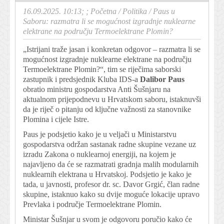
16.09.2025. 10:13; ;
Početna
/
Politika
/
Paus u
Saboru: razmatra li se mogućnost izgradnje nuklearne
elektrane na području Termoelektrane Plomin?
„Istrijani traže jasan i konkretan odgovor – razmatra li se
mogućnost izgradnje nuklearne elektrane na području
Termoelektrane Plomin?“, tim se riječima saborski
zastupnik i predsjednik Kluba IDS-a
Dalibor Paus
obratio ministru gospodarstva Anti Šušnjaru na
aktualnom prijepodnevu u Hrvatskom saboru, istaknuvši
da je riječ o pitanju od ključne važnosti za stanovnike
Plomina i cijele Istre.
Paus je podsjetio kako je u veljači u Ministarstvu
gospodarstva održan sastanak radne skupine vezane uz
izradu Zakona o nuklearnoj energiji, na kojem je
najavljeno da će se razmatrati gradnja malih modularnih
nuklearnih elektrana u Hrvatskoj. Podsjetio je kako je
tada, u javnosti, profesor dr. sc. Davor Grgić, član radne
skupine, istaknuo kako su dvije moguće lokacije upravo
Prevlaka i područje Termoelektrane Plomin.
Ministar Šušnjar u svom je odgovoru poručio kako će