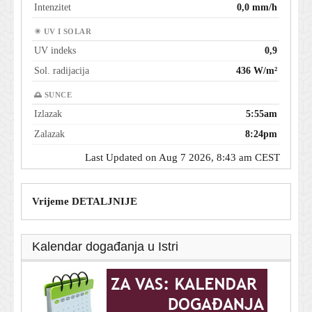
Intenzitet
0,0 mm/h
☀ UV I SOLAR
UV indeks
0,9
Sol. radijacija
436 W/m²
🌅 SUNCE
Izlazak
5:55am
Zalazak
8:24pm
Last Updated on Aug 7 2026, 8:43 am CEST
Vrijeme DETALJNIJE
Kalendar događanja u Istri