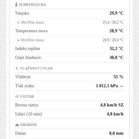
🌡 TEMPERATURA
Vanjska
29,9 °C
↳ Min/Max danas
25,4 / 30,2 °C
Temperatura mora
28,9 °C
↳ Min/Max danas
28,9 / 29,4 °C
Indeks topline
32,2 °C
Osjet hladnoće
30,0 °C
💧 VLAŽNOST I TLAK
Vlažnost
55 %
Tlak zraka
1.012,1 hPa →
💨 VJETAR
Brzina vjetra
4,8 km/h SZ
Udari (10 min)
4,8 km/h
🌧 OBORINE
Danas
0,0 mm