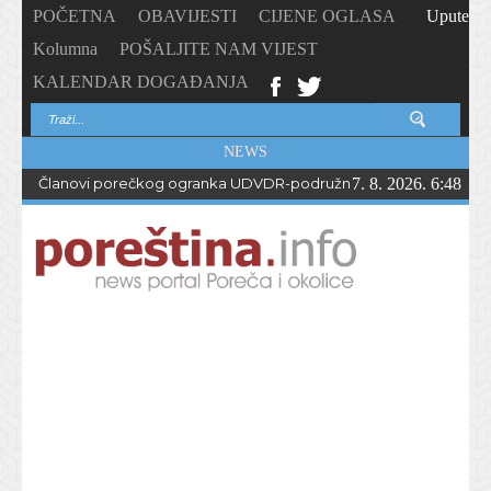
POČETNA
OBAVIJESTI
CIJENE OGLASA
Upute
Kolumna
POŠALJITE NAM VIJEST
KALENDAR DOGAĐANJA
NEWS
Članovi porečkog ogranka UDVDR-podružnice Istarske županije
7. 8. 2026. 6:48