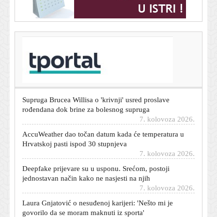
T-portal.hr
Ljetna preporuka iz Znanja: 7 knjiga koje će vam
uljepšati dane na plaži
7. kolovoza 2026.
Supruga Brucea Willisa o 'krivnji' usred proslave
rođendana dok brine za bolesnog supruga
7. kolovoza 2026.
AccuWeather dao točan datum kada će temperatura u
Hrvatskoj pasti ispod 30 stupnjeva
7. kolovoza 2026.
Deepfake prijevare su u usponu. Srećom, postoji
jednostavan način kako ne nasjesti na njih
7. kolovoza 2026.
Laura Gnjatović o nesuđenoj karijeri: 'Nešto mi je
govorilo da se moram maknuti iz sporta'
7. kolovoza 2026.