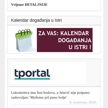
Vrijeme DETALJNIJE
Kalendar događanja u Istri
T-portal.hr
Ruska prijetnja Europi nalazi se u susjedstvu? U gradu
na granici će izbiti kriza
9. kolovoza 2026.
Lokomotiva ima šest bodova, a Jelavić nije potpuno
zadovoljan: 'Možemo još puno bolje'
9. kolovoza 2026.
Država iseljava antifašiste iz zgrade koju koriste od