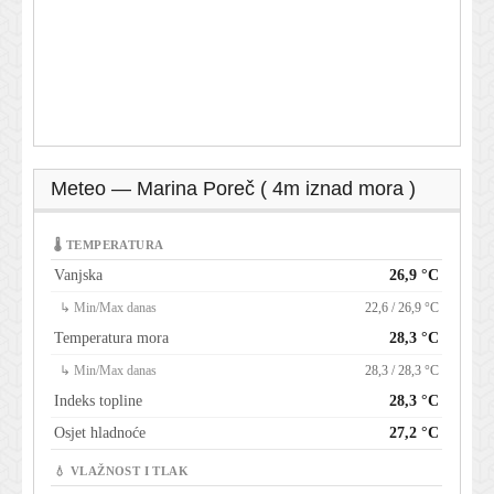
Meteo — Marina Poreč ( 4m iznad mora )
🌡 TEMPERATURA
Vanjska
26,9 °C
↳ Min/Max danas
22,6 / 26,9 °C
Temperatura mora
28,3 °C
↳ Min/Max danas
28,3 / 28,3 °C
Indeks topline
28,3 °C
Osjet hladnoće
27,2 °C
💧 VLAŽNOST I TLAK