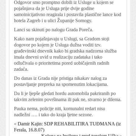
Odgovor smo promptno dobili iz Usluge u kojem se
pojašnjava da je Usluga prije dvije godine
samoinicijativno reagirala i postavila plastične lance kod
hotela Zagreb i u ulici Županije Somogy.
Lanci su skinuti po nalogu Grada Poreča.
Kako nam pojašnjavaju u Uslugi, sa Gradom stoji
dogovor po kojem je Usluga dužna voditi tzv.
građevinski dnevnik kako bi gradska nadzorna služba
imala dnevni uvid u realizaciju zadataka i tako
odlučivala o prioritetima pored uobičajenih radnih
zadaća.
Do danas iz Grada nije pristiga nikakav nalog za
postavljanje prepreka na spomenutim lokacijama.
Da li je ljepše gledati hordu automobila pakriranih po
takvim zelenim površinama ili pak ne, stvarno je dilema.
Pauka nema, policije niti, komunalni redari nisu
nadležni …. i tako do kraja ljetne sezone.
«
Damir Kajin: SDP REHABILITIRA TUĐMANA (iz
Ferala, 16.8.07)
Kolona na Ipsilonu i pred tunelom Učka
»