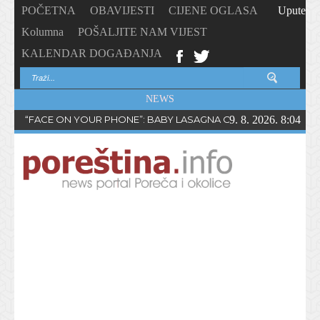
POČETNA
OBAVIJESTI
CIJENE OGLASA
Upute
Kolumna
POŠALJITE NAM VIJEST
KALENDAR DOGAĐANJA
NEWS
“FACE ON YOUR PHONE”: BABY LASAGNA OBJAVIO NOVI SING
9. 8. 2026. 8:04