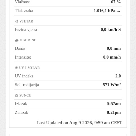
Vlažnost
67 %
Tlak zraka
1.016,1 hPa →
💨 VJETAR
Brzina vjetra
0,0 km/h S
🌧 OBORINE
Danas
0,0 mm
Intenzitet
0,0 mm/h
☀ UV I SOLAR
UV indeks
2,0
Sol. radijacija
571 W/m²
🌅 SUNCE
Izlazak
5:57am
Zalazak
8:21pm
Last Updated on Aug 9 2026, 9:59 am CEST