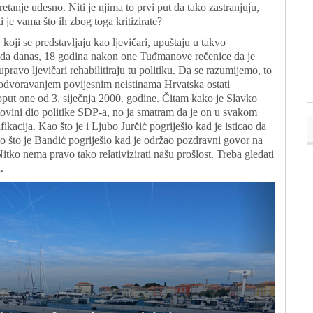
retanje udesno. Niti je njima to prvi put da tako zastranjuju,
ti je vama što ih zbog toga kritizirate?
koji se predstavljaju kao ljevičari, upuštaju u takvo
je da danas, 18 godina nakon one Tuđmanove rečenice da je
ravo ljevičari rehabilitiraju tu politiku. Da se razumijemo, to
 dodvoravanjem povijesnim neistinama Hrvatska ostati
poput one od 3. siječnja 2000. godine. Čitam kako je Slavko
tovini dio politike SDP-a, no ja smatram da je on u svakom
ifikacija. Kao što je i Ljubo Jurčić pogriješio kad je isticao da
ao što je Bandić pogriješio kad je održao pozdravni govor na
ko nema pravo tako relativizirati našu prošlost. Treba gledati
.