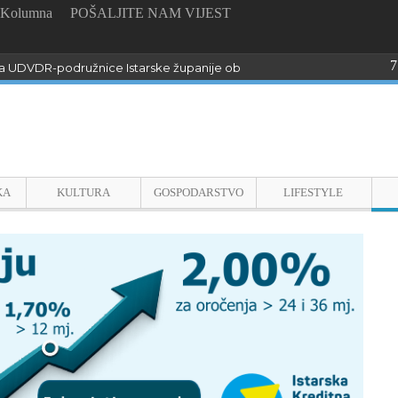
Kolumna
POŠALJITE NAM VIJEST
7
 UDVDR-podružnice Istarske županije obilježili Dan pobjede i domo
KA
KULTURA
GOSPODARSTVO
LIFESTYLE