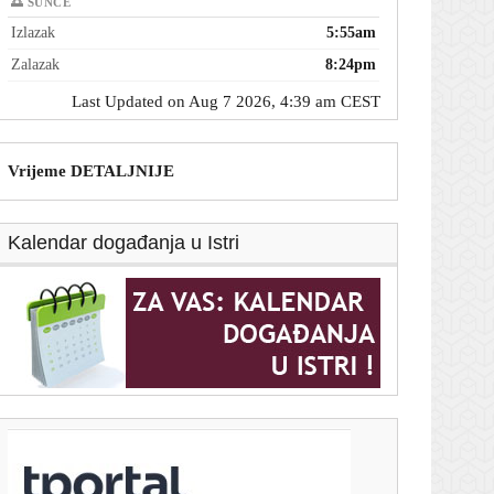
🌅 SUNCE
Izlazak
5:55am
Zalazak
8:24pm
Last Updated on Aug 7 2026, 4:39 am CEST
Vrijeme DETALJNIJE
Kalendar događanja u Istri
T-portal.hr
Novi sukob u SAD-u: Rand Paul prijavljuje