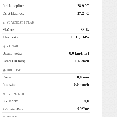
Indeks topline
28,9 °C
Osjet hladnoće
27,2 °C
💧 VLAŽNOST I TLAK
Vlažnost
66 %
Tlak zraka
1.011,7 hPa
💨 VJETAR
Brzina vjetra
0,0 km/h ISI
Udari (10 min)
1,6 km/h
🌧 OBORINE
Danas
0,0 mm
Intenzitet
0,0 mm/h
☀ UV I SOLAR
UV indeks
0,0
Sol. radijacija
0 W/m²