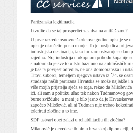
Partizanska legitimacija
I tvrdite da se taj prosperitet zasniva na antifašizmu?
U prve razrede osnovne škole ove godine upisuje se u Is
upisuje oko četiri posto manje. To je posljedica priljeva
industrijska destinacija, iako turizam ostvaruje sedam 
zajedno. No, industrija u ukupnom prihodu županije su
smatram da je sve to u Istri bazirano na antifašističk
je baš ta povijest odredila, ne ona domobranska ili usta
Titovi suborci, temeljem njegova ustava iz ´74. se osa
stradanja naših partizana Hrvatska se može najlakše i n
više mojih prijatelja sjeća se toga, rekao da Milošević
ići, ali sam u politiku ušao tek nakon Tuđmanovog go
burne zvižduke, a meni je bilo jasno da je Hrvatskarv
započeo Milošević, ali ni Tuđman nije trebao koketirati
tolerirati zločine u to ime.
SDP ustvari opet zalazi u rehabilitaciju tih zločina?
Milanović je devedesetih bio u hrvatskoj diplomaciji, do