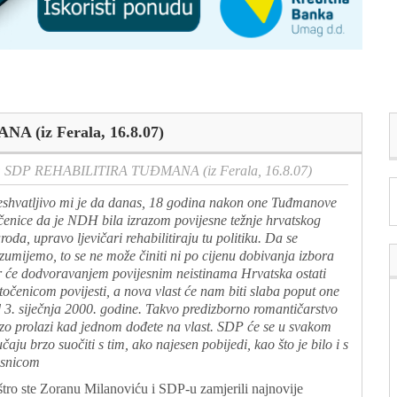
 (iz Ferala, 16.8.07)
: SDP REHABILITIRA TUĐMANA (iz Ferala, 16.8.07)
shvatljivo mi je da danas, 18 godina nakon one Tuđmanove
čenice da je NDH bila izrazom povijesne težnje hrvatskog
roda, upravo ljevičari rehabilitiraju tu politiku. Da se
zumijemo, to se ne može činiti ni po cijenu dobivanja izbora
r će dodvoravanjem povijesnim neistinama Hrvatska ostati
točenicom povijesti, a nova vlast će nam biti slaba poput one
 3. siječnja 2000. godine. Takvo predizborno romantičarstvo
zo prolazi kad jednom dođete na vlast. SDP će se u svakom
učaju brzo suočiti s tim, ako najesen pobijedi, kao što je bilo i s
snicom
tro ste Zoranu Milanoviću i SDP-u zamjerili najnovije