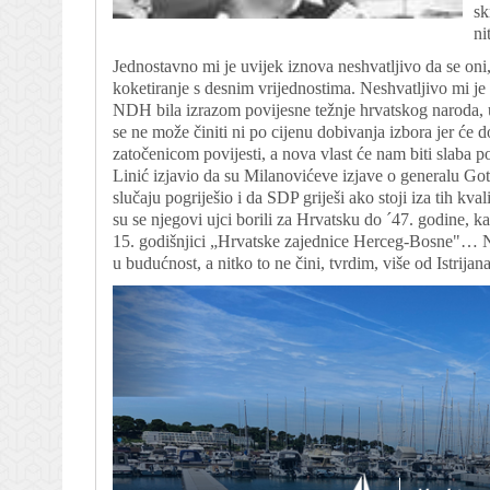
sk
ni
Jednostavno mi je uvijek iznova neshvatljivo da se oni, 
koketiranje s desnim vrijednostima. Neshvatljivo mi 
NDH bila izrazom povijesne težnje hrvatskog naroda, up
se ne može činiti ni po cijenu dobivanja izbora jer će
zatočenicom povijesti, a nova vlast će nam biti slaba 
Linić izjavio da su Milanovićeve izjave o generalu Go
slučaju pogriješio i da SDP griješi ako stoji iza tih kval
su se njegovi ujci borili za Hrvatsku do ´47. godine, k
15. godišnjici „Hrvatske zajednice Herceg-Bosne"… Nit
u budućnost, a nitko to ne čini, tvrdim, više od Istrijana