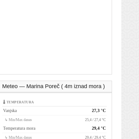
Meteo — Marina Poreč ( 4m iznad mora )
🌡 TEMPERATURA
Vanjska
27,3 °C
↳ Min/Max danas
25,4 / 27,4 °C
Temperatura mora
29,4 °C
↳ Min/Max danas
29,4 / 29,4 °C