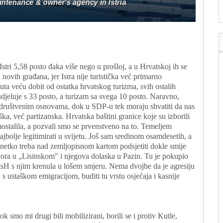
tri 5,58 posto đaka više nego u prošloj, a u Hrvatskoj ih se
 novih građana, jer Istra nije turistička već primarno
puta veću dobit od ostatka hrvatskog turizma, svih ostalih
djeluje s 33 posto, a turizam sa svega 10 posto. Naravno,
im društvenim osnovama, dok u SDP-u tek moraju shvatiti da nas
ška, već partizanska. Hrvatska baštini granice koje su izborili
mostalila, a pozvali smo se prvenstveno na to. Temeljem
ajbolje legitimirati u svijetu. Još sam sredinom osamdesetih, a
a netko treba nad zemljopisnom kartom podsjetiti dokle smije
vora u „Lisinskom" i njegova dolaska u Pazin. Tu je pokupio
atsH s njim krenula u lošem smjeru. Nema dvojbe da je agresiju
 s ustaškom emigracijom, buditi tu vrstu osjećaja i kasnije
k smo mi drugi bili mobilizirani, borili se i protiv Kutle,