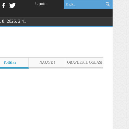
Upute
. 8. 2026. 2:41
vinske zahvalnosti i DAN HRVATSKIH BRANITELJA
Politika
NAJAVE !
OBAVIJESTI, OGLASI