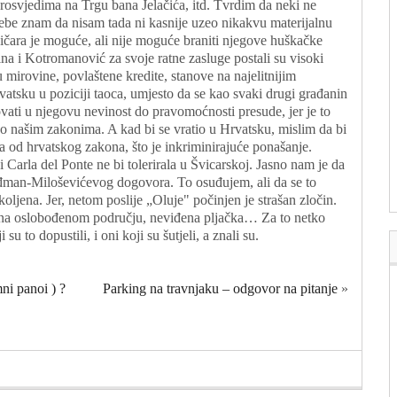
prosvjedima na Trgu bana Jelačića, itd. Tvrdim da neki ne
 sebe znam da nisam tada ni kasnije uzeo nikakvu materijalnu
ičara je moguće, ali nije moguće braniti njegove huškačke
a i Kotromanović za svoje ratne zasluge postali su visoki
su mirovine, povlaštene kredite, stanove na najelitnijim
vatsku u poziciji taoca, umjesto da se kao svaki drugi građanin
ovati u njegovu nevinost do pravomoćnosti presude, jer je to
, po našim zakonima. A kad bi se vratio u Hrvatsku, mislim da bi
a od hrvatskog zakona, što je inkriminirajuće ponašanje.
i Carla del Ponte ne bi tolerirala u Švicarskoj. Jasno nam je da
uđman-Miloševićevog dogovora. To osuđujem, ali da se to
koljena. Jer, netom poslije „Oluje" počinjen je strašan zločin.
h na oslobođenom području, neviđena pljačka… Za to netko
su to dopustili, i oni koji su šutjeli, a znali su.
ni panoi ) ?
Parking na travnjaku – odgovor na pitanje
»