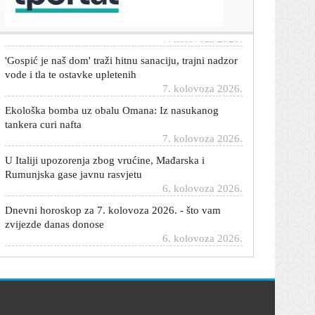
Anthonyja Faucija zbog nepoštovanja Kongresa
7. kolovoza 2026.
'Gospić je naš dom' traži hitnu sanaciju, trajni nadzor
vode i tla te ostavke upletenih
7. kolovoza 2026.
Ekološka bomba uz obalu Omana: Iz nasukanog
tankera curi nafta
7. kolovoza 2026.
U Italiji upozorenja zbog vrućine, Mađarska i
Rumunjska gase javnu rasvjetu
6. kolovoza 2026.
Dnevni horoskop za 7. kolovoza 2026. - što vam
zvijezde danas donose
6. kolovoza 2026.
U splitskom zatvoru pronađen mrtav zatvorenik:
Poznato je o kome se radi
6. kolovoza 2026.
Trump priznao: 'Rat s Iranom će uskoro završiti,
imamo problem s oružjem'