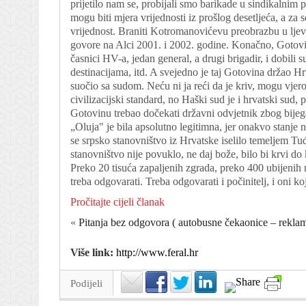
prijetilo nam se, probijali smo barikade u sindikalnim 
mogu biti mjera vrijednosti iz prošlog desetljeća, a za
vrijednost. Braniti Kotromanovićevu preobrazbu u ljev
govore na Alci 2001. i 2002. godine. Konačno, Gotovin
časnici HV-a, jedan general, a drugi brigadir, i dobili 
destinacijama, itd. A svejedno je taj Gotovina držao Hr
suočio sa sudom. Neću ni ja reći da je kriv, mogu vjer
civilizacijski standard, no Haški sud je i hrvatski sud
Gotovinu trebao dočekati državni odvjetnik zbog bijeg
„Oluja" je bila apsolutno legitimna, jer onakvo stanje n
se srpsko stanovništvo iz Hrvatske iselilo temeljem T
stanovništvo nije povuklo, ne daj bože, bilo bi krvi do 
Preko 20 tisuća zapaljenih zgrada, preko 400 ubijeni
treba odgovarati. Treba odgovarati i počinitelj, i oni koji 
Pročitajte cijeli članak
«
Pitanja bez odgovora ( autobusne čekaonice – reklam
Više link:
http://www.feral.hr
Podijeli