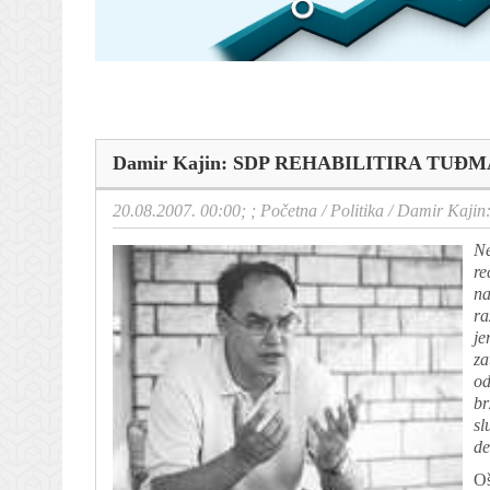
Damir Kajin: SDP REHABILITIRA TUĐMANA
20.08.2007. 00:00; ;
Početna
/
Politika
/
Damir Kajin
Ne
re
na
ra
je
za
od
br
sl
de
Oš