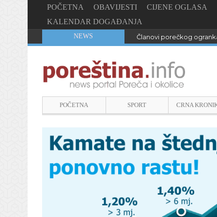
POČETNA
OBAVIJESTI
CIJENE OGLASA
KALENDAR DOGAĐANJA
NEWS
Članovi porečkog ogranka
POČETNA
SPORT
CRNA KRONI