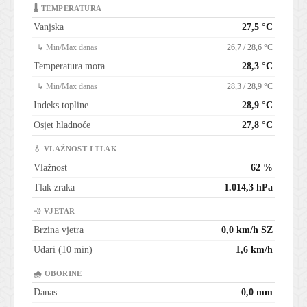
🌡 TEMPERATURA
Vanjska
27,5 °C
↳ Min/Max danas
26,7 / 28,6 °C
Temperatura mora
28,3 °C
↳ Min/Max danas
28,3 / 28,9 °C
Indeks topline
28,9 °C
Osjet hladnoće
27,8 °C
💧 VLAŽNOST I TLAK
Vlažnost
62 %
Tlak zraka
1.014,3 hPa
💨 VJETAR
Brzina vjetra
0,0 km/h SZ
Udari (10 min)
1,6 km/h
🌧 OBORINE
Danas
0,0 mm