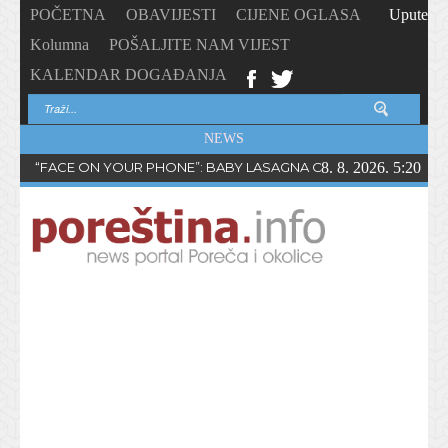
POČETNA
OBAVIJESTI
CIJENE OGLASA
Upute
Kolumna
POŠALJITE NAM VIJEST
KALENDAR DOGAĐANJA
NEWS
“FACE ON YOUR PHONE”: BABY LASAGNA OBJAVIO NOVI SING
8. 8. 2026. 5:20