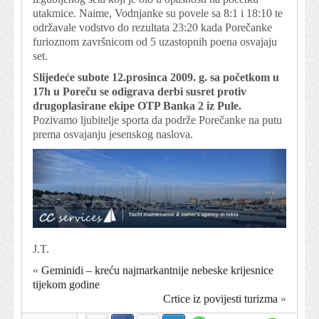
utakmice. Naime, Vodnjanke su povele sa 8:1 i 18:10 te
održavale vodstvo do rezultata 23:20 kada Porečanke
furioznom završnicom od 5 uzastopnih poena osvajaju
set.
Slijedeće subote 12.prosinca 2009. g. sa početkom u
17h u Poreču se odigrava derbi susret protiv
drugoplasirane ekipe OTP Banka 2 iz Pule.
Pozivamo ljubitelje sporta da podrže Porečanke na putu
prema osvajanju jesenskog naslova.
J.T.
«
Geminidi – kreću najmarkantnije nebeske krijesnice
tijekom godine
Crtice iz povijesti turizma
»