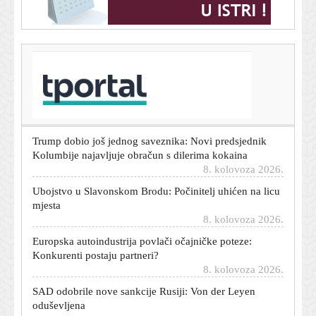
T-portal.hr
Još jedan vikend kaosa na cestama: Pogledajte gdje su
već sad kilometarske kolone
8. kolovoza 2026.
Trump dobio još jednog saveznika: Novi predsjednik
Kolumbije najavljuje obračun s dilerima kokaina
8. kolovoza 2026.
Ubojstvo u Slavonskom Brodu: Počinitelj uhićen na licu
mjesta
8. kolovoza 2026.
Europska autoindustrija povlači očajničke poteze:
Konkurenti postaju partneri?
8. kolovoza 2026.
SAD odobrile nove sankcije Rusiji: Von der Leyen
oduševljena
8. kolovoza 2026.