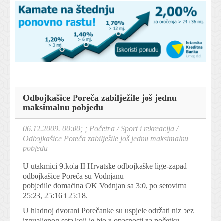
Odbojkašice Poreča zabilježile još jednu
maksimalnu pobjedu
06.12.2009. 00:00; ;
Početna
/
Sport i rekreacija
/
Odbojkašice Poreča zabilježile još jednu maksimalnu
pobjedu
U utakmici 9.kola II Hrvatske odbojkaške lige-zapad
odbojkašice Poreča su Vodnjanu
pobjedile domaćina OK Vodnjan sa 3:0, po setovima
25:23, 25:16 i 25:18.
U hladnoj dvorani Porečanke su uspjele održati niz bez
izgubljenog seta koji je bio u opasnosti na početku