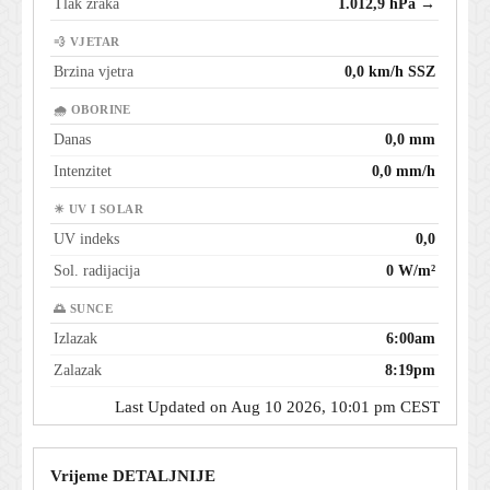
Tlak zraka
1.012,9 hPa →
💨 VJETAR
Brzina vjetra
0,0 km/h SSZ
🌧 OBORINE
Danas
0,0 mm
Intenzitet
0,0 mm/h
☀ UV I SOLAR
UV indeks
0,0
Sol. radijacija
0 W/m²
🌅 SUNCE
Izlazak
6:00am
Zalazak
8:19pm
Last Updated on Aug 10 2026, 10:01 pm CEST
Vrijeme DETALJNIJE