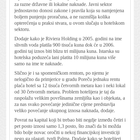
za razne državne ili lokalne naknade. Javni sektor
jednostavno donosi zakone i pravila koja su namjenjena
boljem punjenju proračuna, a ne razmišlja kolika
opterećenja u praksi stvara, u ovom slučaju u hotelskom
sektoru.
Dodaje kako je Riviera Holding u 2005. godini na ime
slivnih voda platila 900 tisuća kuna dok će u 2006.
godini taj iznos biti blizu tri milijuna kuna. Istarska su
hotelska poduzeća lani platita 10 milijuna kuna više
samo na ime te naknade.
Slično je i sa spomeničkom rentom, po njemu je
nelogično da primjerice u gradu Poreču jednaku rentu
plaća hotel sa 12 tisuća četvornih metara kao i neki lokal
od 30 četvornih metara. Problem hotelijera je taj da
raspolažu velikim površinama zemljišta kao i objekata, a
za nas svako povećanje jedinične cijene predstavlja
veliko povećanje ukupnog iznosa naknada, dodaje.
Povrat na kapital koji bi trebao biti negdje između četiri i
pet posto iznosi samo 1,3 posto, što znači da bi možda
bilo bolje novac oročiti u nekoj financijskoj investiciji
nego ga ulagati, tvrdi Palma. Dodaje kako se hotelijeri