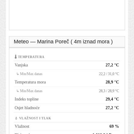
Meteo — Marina Poreč ( 4m iznad mora )
🌡 TEMPERATURA
Vanjska
27,2 °C
↳ Min/Max danas
22,2 / 31,0 °C
Temperatura mora
28,9 °C
↳ Min/Max danas
28,3 / 28,9 °C
Indeks topline
29,4 °C
Osjet hladnoće
27,2 °C
💧 VLAŽNOST I TLAK
Vlažnost
69 %