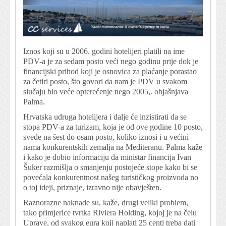
Iznos koji su u 2006. godini hotelijeri platili na ime
PDV-a je za sedam posto veći nego godinu prije dok je
financijski prihod koji je osnovica za plaćanje porastao
za četiri posto, što govori da nam je PDV u svakom
slučaju bio veće opterećenje nego 2005,. objašnjava
Palma.
Hrvatska udruga hotelijera i dalje će inzistirati da se
stopa PDV-a za turizam, koja je od ove godine 10 posto,
svede na šest do osam posto, koliko iznosi i u većini
nama konkurentskih zemalja na Mediteranu. Palma kaže
i kako je dobio informaciju da ministar financija Ivan
Šuker razmišlja o smanjenju postojeće stope kako bi se
povećala konkurentnost našeg turističkog proizvoda no
o toj ideji, priznaje, izravno nije obavješten.
Raznorazne naknade su, kaže, drugi veliki problem,
tako primjerice tvrtka Riviera Holding, kojoj je na čelu
Uprave, od svakog eura koji naplati 25 centi treba dati