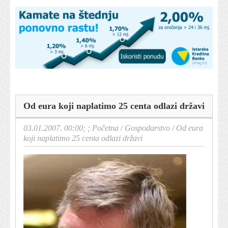
Od eura koji naplatimo 25 centa odlazi državi
03.01.2007. 00:00; ;
Početna
/
Gospodarstvo
/
Od eura
koji naplatimo 25 centa odlazi državi