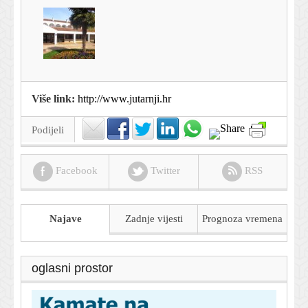
Više link:
http://www.jutarnji.hr
Podijeli
Facebook
Twitter
RSS
Najave
Zadnje vijesti
Prognoza
vremena
oglasni prostor