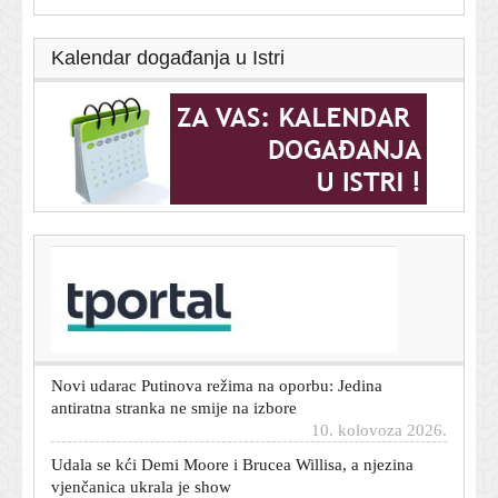
Kalendar događanja u Istri
T-portal.hr
Bosanska eko udruga prozvala Rostuhara zbog paljenja
vatre u prirodi, on uzvraća: 'Ne može mi pobjeći'
10. kolovoza 2026.
Novi udarac Putinova režima na oporbu: Jedina
antiratna stranka ne smije na izbore
10. kolovoza 2026.
Udala se kći Demi Moore i Brucea Willisa, a njezina
vjenčanica ukrala je show
10. kolovoza 2026.