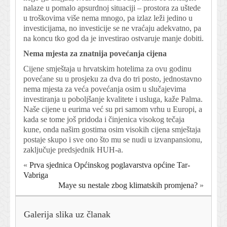
nalaze u pomalo apsurdnoj situaciji – prostora za uštede
u troškovima više nema mnogo, pa izlaz leži jedino u
investicijama, no investicije se ne vraćaju adekvatno, pa
na koncu tko god da je investirao ostvaruje manje dobiti.
Nema mjesta za znatnija povećanja cijena
Cijene smještaja u hrvatskim hotelima za ovu godinu
povećane su u prosjeku za dva do tri posto, jednostavno
nema mjesta za veća povećanja osim u slučajevima
investiranja u poboljšanje kvalitete i usluga, kaže Palma.
Naše cijene u eurima već su pri samom vrhu u Europi, a
kada se tome još pridoda i činjenica visokog tečaja
kune, onda našim gostima osim visokih cijena smještaja
postaje skupo i sve ono što mu se nudi u izvanpansionu,
zaključuje predsjednik HUH-a.
«
Prva sjednica Općinskog poglavarstva općine Tar-
Vabriga
Maye su nestale zbog klimatskih promjena?
»
Galerija slika uz članak