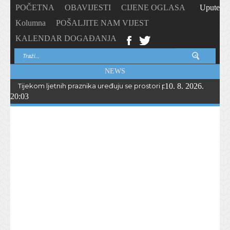
POČETNA
OBAVIJESTI
CIJENE OGLASA
Upute
Kolumna
POŠALJITE NAM VIJEST
KALENDAR DOGAĐANJA
NEWS
Tijekom ljetnih praznika uređuju se prostori porečkih osnovnih š
10. 8. 2026.
20:03