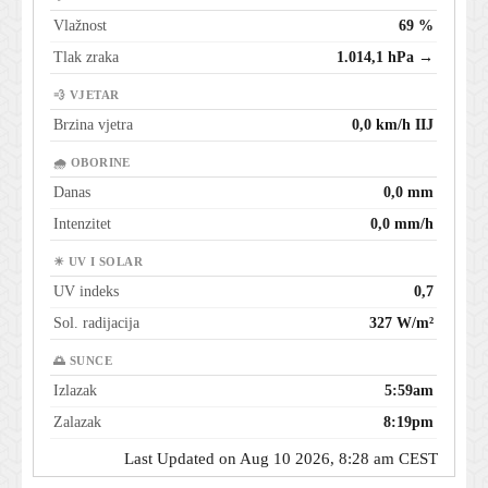
Vlažnost
69 %
Tlak zraka
1.014,1 hPa →
💨 VJETAR
Brzina vjetra
0,0 km/h IIJ
🌧 OBORINE
Danas
0,0 mm
Intenzitet
0,0 mm/h
☀ UV I SOLAR
UV indeks
0,7
Sol. radijacija
327 W/m²
🌅 SUNCE
Izlazak
5:59am
Zalazak
8:19pm
Last Updated on Aug 10 2026, 8:28 am CEST