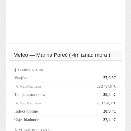
Meteo — Marina Poreč ( 4m iznad mora )
🌡 TEMPERATURA
Vanjska
27,0 °C
↳ Min/Max danas
22,2 / 27,0 °C
Temperatura mora
28,3 °C
↳ Min/Max danas
28,3 / 28,3 °C
Indeks topline
28,9 °C
Osjet hladnoće
27,2 °C
💧 VLAŽNOST I TLAK