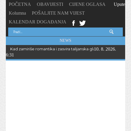
POČETNA
OBAVIJESTI
CIJENE OGLASA
Upute
Kolumna
POŠALJITE NAM VIJEST
KALENDAR DOGAĐANJA
NEWS
Kad zamiriše romantika i zasvira talijanska glazba… Peta „Serata r
10. 8. 2026.
6:31