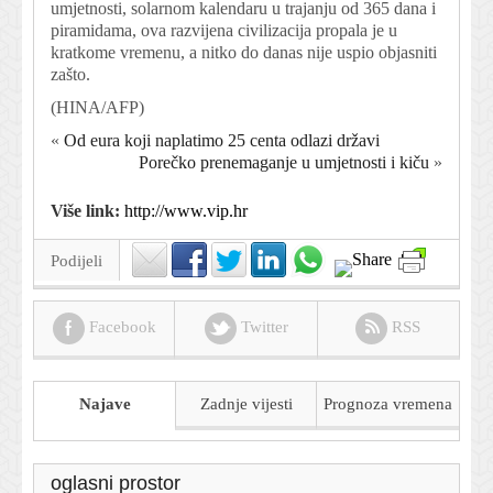
umjetnosti, solarnom kalendaru u trajanju od 365 dana i
piramidama, ova razvijena civilizacija propala je u
kratkome vremenu, a nitko do danas nije uspio objasniti
zašto.
(HINA/AFP)
«
Od eura koji naplatimo 25 centa odlazi državi
Porečko prenemaganje u umjetnosti i kiču
»
Više link:
http://www.vip.hr
Podijeli
Facebook
Twitter
RSS
Najave
Zadnje vijesti
Prognoza
vremena
oglasni prostor