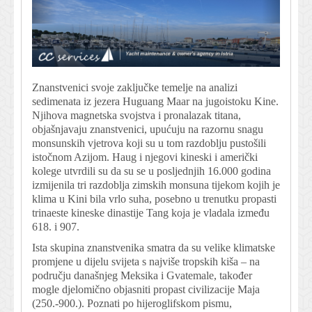
Znanstvenici svoje zaključke temelje na analizi
sedimenata iz jezera Huguang Maar na jugoistoku Kine.
Njihova magnetska svojstva i pronalazak titana,
objašnjavaju znanstvenici, upućuju na razornu snagu
monsunskih vjetrova koji su u tom razdoblju pustošili
istočnom Azijom. Haug i njegovi kineski i američki
kolege utvrdili su da su se u posljednjih 16.000 godina
izmijenila tri razdoblja zimskih monsuna tijekom kojih je
klima u Kini bila vrlo suha, posebno u trenutku propasti
trinaeste kineske dinastije Tang koja je vladala između
618. i 907.
Ista skupina znanstvenika smatra da su velike klimatske
promjene u dijelu svijeta s najviše tropskih kiša – na
području današnjeg Meksika i Gvatemale, također
mogle djelomično objasniti propast civilizacije Maja
(250.-900.). Poznati po hijeroglifskom pismu,