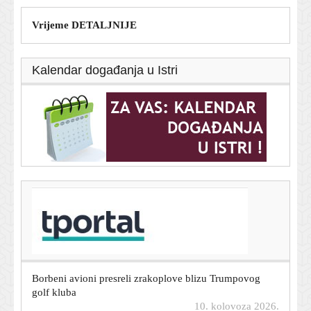
Vrijeme DETALJNIJE
Kalendar događanja u Istri
T-portal.hr
U Rusiju stigla specijalna jedinica Korejaca: Nose oružje
kojeg se Ukrajinci najviše boje
10. kolovoza 2026.
Borbeni avioni presreli zrakoplove blizu Trumpovog
golf kluba
10. kolovoza 2026.