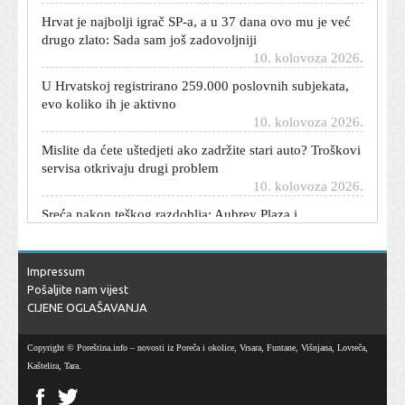
Hrvat je najbolji igrač SP-a, a u 37 dana ovo mu je već
drugo zlato: Sada sam još zadovoljniji
10. kolovoza 2026.
U Hrvatskoj registrirano 259.000 poslovnih subjekata,
evo koliko ih je aktivno
10. kolovoza 2026.
Mislite da ćete uštedjeti ako zadržite stari auto? Troškovi
servisa otkrivaju drugi problem
10. kolovoza 2026.
Sreća nakon teškog razdoblja: Aubrey Plaza i
Christopher Abbott dobili su prvo dijete
10. kolovoza 2026.
Osmero mrtvih u tropskim olujama na Filipinima
Impressum
10. kolovoza 2026.
Pošaljite nam vijest
CIJENE OGLAŠAVANJA
Automobil vam je stariji od deset godina? Ove brojke
pokazuju što se tada počinje događati
10. kolovoza 2026.
Copyright © Poreština.info – novosti iz Poreča i okolice, Vrsara, Funtane, Višnjana, Lovreča,
Kaštelira, Tara.
Hakeri razvijaju AI alate za automatizaciju kibernetičkih
napada