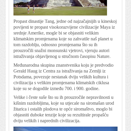
Propast dinastije Tang, jedne od najzačajnijih u kineskoj
povijesti te propast visokorazvijene civilizacije Maya iz
srednje Amerike, mogle bi se objasniti velikim
klimatskim promjenama koje su zahvatile naš planet u
tom razdoblju, odnosno promjenama što su ih
prouzročili snažni monsunski vjetrovi, vjeruju autori
istraživanja objavljenog u stručnom časopisu Nature.
Međunarodna skupina znanstvenika koju je predvodio
Gerald Haug iz Centra za istraživanja na Zemlji iz
Potsdama, povezuje nestanak dviju velikih kultura i
civilizacija s velikim promjenama klimatskih ciklusa
koje su se dogodile između 700. i 900. godine.
Velike i česte suše što su ih prouzročile nepravilnosti u
kišnim razdobljima, koje su utjecale na siromašan urod
žitarica i ostalih plodova te opće siromaštvo, moglo bi
objasniti duboke tenzije koje su rezultirale propašću
dviju velikih i naprednih civilizacija.