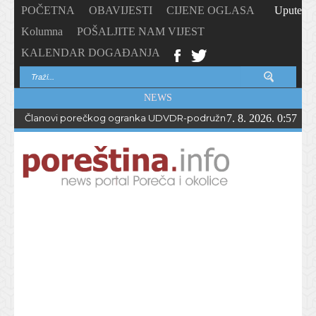
POČETNA
OBAVIJESTI
CIJENE OGLASA
Upute
Kolumna
POŠALJITE NAM VIJEST
KALENDAR DOGAĐANJA
NEWS
Članovi porečkog ogranka UDVDR-podružnice Istarske županije
7. 8. 2026. 0:57