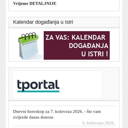
Vrijeme DETALJNIJE
Kalendar događanja u Istri
T-portal.hr
Ekološka bomba uz obalu Omana: Iz nasukanog tankera
curi nafta
7. kolovoza 2026.
U Italiji upozorenja zbog vrućine, Mađarska i
Rumunjska gase javnu rasvjetu
6. kolovoza 2026.
Dnevni horoskop za 7. kolovoza 2026. - što vam
zvijezde danas donose
6. kolovoza 2026.
U splitskom zatvoru pronađen mrtav zatvorenik: