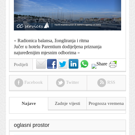
«
Radionica balansa, žongliranja i ritma
Jučer u hotelu Parentium dodijeljena priznanja
najuređenijim mjesnim odborima
»
Podijeli
Facebook
Twitter
RSS
Najave
Zadnje vijesti
Prognoza
vremena
oglasni prostor