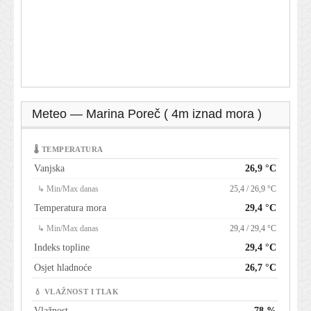
Meteo — Marina Poreč ( 4m iznad mora )
🌡 TEMPERATURA
Vanjska
26,9 °C
↳ Min/Max danas
25,4 / 26,9 °C
Temperatura mora
29,4 °C
↳ Min/Max danas
29,4 / 29,4 °C
Indeks topline
29,4 °C
Osjet hladnoće
26,7 °C
💧 VLAŽNOST I TLAK
Vlažnost
78 %