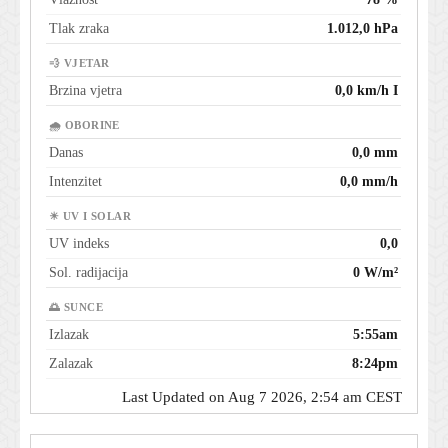
Tlak zraka
1.012,0 hPa
💨 VJETAR
Brzina vjetra
0,0 km/h I
🌧 OBORINE
Danas
0,0 mm
Intenzitet
0,0 mm/h
☀ UV I SOLAR
UV indeks
0,0
Sol. radijacija
0 W/m²
🌅 SUNCE
Izlazak
5:55am
Zalazak
8:24pm
Last Updated on Aug 7 2026, 2:54 am CEST