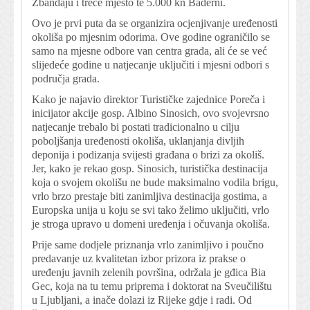
Žbandaju i treće mjesto te 5.000 kn Baderni.
Ovo je prvi puta da se organizira ocjenjivanje uređenosti
okoliša po mjesnim odorima. Ove godine ograničilo se
samo na mjesne odbore van centra grada, ali će se već
slijedeće godine u natjecanje uključiti i mjesni odbori s
područja grada.
Kako je najavio direktor Turističke zajednice Poreča i
inicijator akcije gosp. Albino Sinosich, ovo svojevrsno
natjecanje trebalo bi postati tradicionalno u cilju
poboljšanja uređenosti okoliša, uklanjanja divljih
deponija i podizanja svijesti građana o brizi za okoliš.
Jer, kako je rekao gosp. Sinosich, turistička destinacija
koja o svojem okolišu ne bude maksimalno vodila brigu,
vrlo brzo prestaje biti zanimljiva destinacija gostima, a
Europska unija u koju se svi tako želimo uključiti, vrlo
je stroga upravo u domeni uređenja i očuvanja okoliša.
Prije same dodjele priznanja vrlo zanimljivo i poučno
predavanje uz kvalitetan izbor prizora iz prakse o
uređenju javnih zelenih površina, održala je gđica Bia
Gec, koja na tu temu priprema i doktorat na Sveučilištu
u Ljubljani, a inače dolazi iz Rijeke gdje i radi. Od