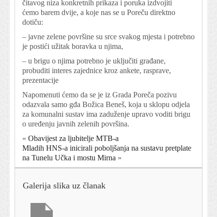
čitavog niza konkretnih prikaza i poruka izdvojiti
ćemo barem dvije, a koje nas se u Poreču direktno
dotiču:
– javne zelene površine su srce svakog mjesta i potrebno
je postići užitak boravka u njima,
– u brigu o njima potrebno je uključiti građane,
probuditi interes zajednice kroz ankete, rasprave,
prezentacije
Napomenuti ćemo da se je iz Grada Poreča pozivu
odazvala samo gđa Božica Beneš, koja u sklopu odjela
za komunalni sustav ima zaduženje upravo voditi brigu
o uređenju javnih zelenih površina.
«
Obavijest za ljubitelje MTB-a
Mladih HNS-a inicirali poboljšanja na sustavu pretplate
na Tunelu Učka i mostu Mirna
»
Galerija slika uz članak