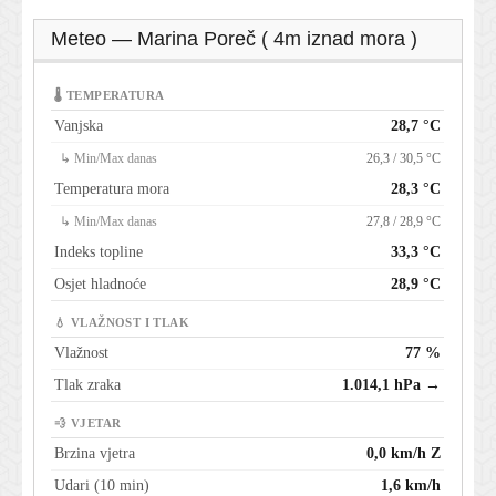
Meteo — Marina Poreč ( 4m iznad mora )
🌡 TEMPERATURA
Vanjska
28,7 °C
↳ Min/Max danas
26,3 / 30,5 °C
Temperatura mora
28,3 °C
↳ Min/Max danas
27,8 / 28,9 °C
Indeks topline
33,3 °C
Osjet hladnoće
28,9 °C
💧 VLAŽNOST I TLAK
Vlažnost
77 %
Tlak zraka
1.014,1 hPa →
💨 VJETAR
Brzina vjetra
0,0 km/h Z
Udari (10 min)
1,6 km/h