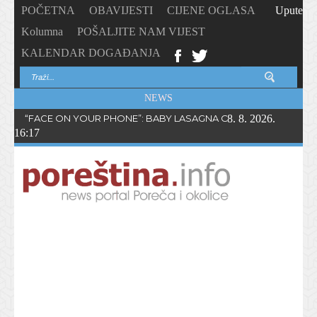
POČETNA
OBAVIJESTI
CIJENE OGLASA
Upute
Kolumna
POŠALJITE NAM VIJEST
KALENDAR DOGAĐANJA
NEWS
“FACE ON YOUR PHONE”: BABY LASAGNA OBJAVIO NOVI SING
8. 8. 2026.
16:17