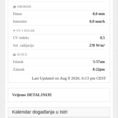
🌧 OBORINE
Danas
0,0 mm
Intenzitet
0,0 mm/h
☀ UV I SOLAR
UV indeks
0,5
Sol. radijacija
278 W/m²
🌅 SUNCE
Izlazak
5:57am
Zalazak
8:22pm
Last Updated on Aug 8 2026, 6:13 pm CEST
Vrijeme DETALJNIJE
Kalendar događanja u Istri