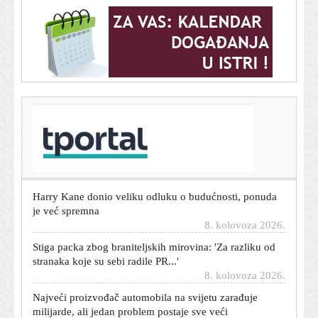
T-portal.hr
Jedan od najvećih automobilskih brendova svijeta
upravo je doživio šok u Europi
8. kolovoza 2026.
Harry Kane donio veliku odluku o budućnosti, ponuda
je već spremna
8. kolovoza 2026.
Stiga packa zbog braniteljskih mirovina: 'Za razliku od
stranaka koje su sebi radile PR...'
8. kolovoza 2026.
Najveći proizvođač automobila na svijetu zarađuje
milijarde, ali jedan problem postaje sve veći
8. kolovoza 2026.