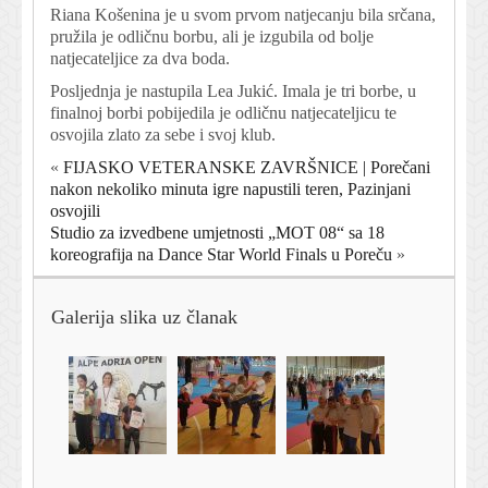
Riana Košenina je u svom prvom natjecanju bila srčana,
pružila je odličnu borbu, ali je izgubila od bolje
natjecateljice za dva boda.
Posljednja je nastupila Lea Jukić. Imala je tri borbe, u
finalnoj borbi pobijedila je odličnu natjecateljicu te
osvojila zlato za sebe i svoj klub.
«
FIJASKO VETERANSKE ZAVRŠNICE | Porečani
nakon nekoliko minuta igre napustili teren, Pazinjani
osvojili
Studio za izvedbene umjetnosti „MOT 08“ sa 18
koreografija na Dance Star World Finals u Poreču
»
Galerija slika uz članak