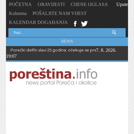
POČETNA
OBAVIJESTI
CIJENE OGLASA
Upute
Kolumna
POŠALJITE NAM VIJEST
KALENDAR DOGAĐANJA
NEWS
Porečki delfin slavi 25 godina: očekuje se preko 1.700 sudionika 
7. 8. 2026.
19:07