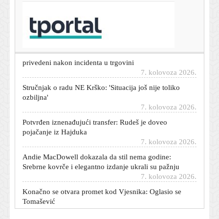
T-portal.hr
Zelenski stigao u posjet Srbiji
7. kolovoza 2026.
Srpski mediji pišu: Glumac Sergej Trifunović i supruga
privedeni nakon incidenta u trgovini
7. kolovoza 2026.
Stručnjak o radu NE Krško: 'Situacija još nije toliko
ozbiljna'
7. kolovoza 2026.
Potvrđen iznenađujući transfer: Rudeš je doveo
pojačanje iz Hajduka
7. kolovoza 2026.
Andie MacDowell dokazala da stil nema godine:
Srebrne kovrče i elegantno izdanje ukrali su pažnju
7. kolovoza 2026.
Konačno se otvara promet kod Vjesnika: Oglasio se
Tomašević
7. kolovoza 2026.
Usred Osijeka pronađen još jedan ozlijeđeni muškarac