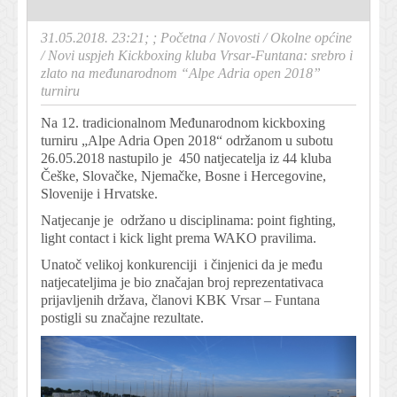
31.05.2018. 23:21; ;
Početna
/
Novosti
/
Okolne općine
/
Novi uspjeh Kickboxing kluba Vrsar-Funtana: srebro i
zlato na međunarodnom “Alpe Adria open 2018”
turniru
Na 12. tradicionalnom Međunarodnom kickboxing
turniru „Alpe Adria Open 2018“ održanom u subotu
26.05.2018 nastupilo je 450 natjecatelja iz 44 kluba
Češke, Slovačke, Njemačke, Bosne i Hercegovine,
Slovenije i Hrvatske.
Natjecanje je održano u disciplinama: point fighting,
light contact i kick light prema WAKO pravilima.
Unatoč velikoj konkurenciji i činjenici da je među
natjecateljima je bio značajan broj reprezentativaca
prijavljenih država, članovi KBK Vrsar – Funtana
postigli su značajne rezultate.