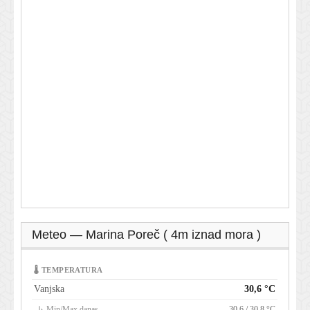
Meteo — Marina Poreč ( 4m iznad mora )
🌡 TEMPERATURA
Vanjska
30,6 °C
↳ Min/Max danas
30,6 / 30,8 °C