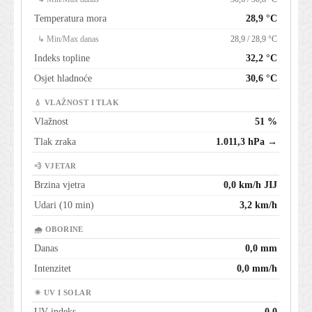
Temperatura mora
28,9 °C
↳ Min/Max danas
28,9 / 28,9 °C
Indeks topline
32,2 °C
Osjet hladnoće
30,6 °C
💧 VLAŽNOST I TLAK
Vlažnost
51 %
Tlak zraka
1.011,3 hPa →
💨 VJETAR
Brzina vjetra
0,0 km/h JIJ
Udari (10 min)
3,2 km/h
🌧 OBORINE
Danas
0,0 mm
Intenzitet
0,0 mm/h
☀ UV I SOLAR
UV indeks
0,0