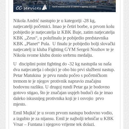
Nikola Andrić nastupio je u kategoriji -28 kg,
natjecatelji početnici. Imao je četiri borbe, u prvom kolu
pobijedio je natjecatelja iz KBK Buje, zatim natjecatelja
KBK „Zeus“, u polufinalu je pobijedio predstavnika
KBK „Planet“ Pula. U finalu je pobijedio bolji slovački
natjecatelj iz kluba Fighting GYM Sergeii Nozhov te je
Nikola svome klubu donio srebrnu medalju.
U disciplini point fighting do -32 kg nastupila su naša
dva natjecatelja i obojici je obo bio prvi službeni nastup.
Petar Matukina je prvu rundu počeo s početničkom
tremom te je njegov protivnik napravio značajnu
bodovnu razliku. U drugoj rundi Petar ga je bodovno
gotovo stigao, što je značajan uspjeh budući da je imao
daleko iskusnijeg protivnika koji je i osvojio prvo
mjesto.
Emil Mujkić je u svom prvom nastupu bodovno vodio,
a izgubio je za nijansu. Emil je najbolji tehničar u KBK
Vrsar – Funtana i njegovo vrijeme tek dolazi.