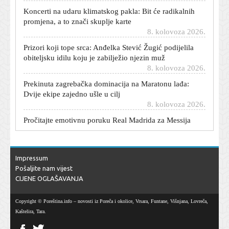
Koncerti na udaru klimatskog pakla: Bit će radikalnih
promjena, a to znači skuplje karte
8. kolovoza 2026.
Prizori koji tope srca: Anđelka Stević Žugić podijelila
obiteljsku idilu koju je zabilježio njezin muž
8. kolovoza 2026.
Prekinuta zagrebačka dominacija na Maratonu lađa:
Dvije ekipe zajedno ušle u cilj
8. kolovoza 2026.
Pročitajte emotivnu poruku Real Madrida za Messija
nakon što mu je preminuo otac
8. kolovoza 2026.
Dosadila vam je obična voda? Uz ovo ćete je pretvoriti
u luksuzni 'spa' napitak prepun vitamina
Impressum
8. kolovoza 2026.
Pošaljite nam vijest
CIJENE OGLAŠAVANJA
Butković razgovarao sa strojovođom: 'Pred mirovinom
je, izbjegao je smrt'
8. kolovoza 2026.
Copyright © Poreština.info – novosti iz Poreča i okolice, Vrsara, Funtane, Višnjana, Lovreča,
Kaštelira, Tara.
Juniori Dinama svladali Benficu i izborili finale
Ramljaka, Hajduk igra za 3. mjesto