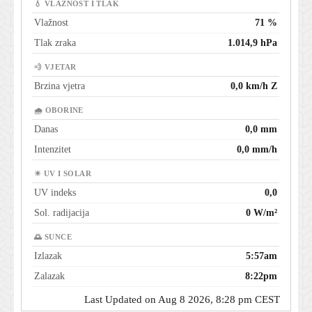
💧 VLAŽNOST I TLAK
Vlažnost
71 %
Tlak zraka
1.014,9 hPa
💨 VJETAR
Brzina vjetra
0,0 km/h Z
🌧 OBORINE
Danas
0,0 mm
Intenzitet
0,0 mm/h
☀ UV I SOLAR
UV indeks
0,0
Sol. radijacija
0 W/m²
🌅 SUNCE
Izlazak
5:57am
Zalazak
8:22pm
Last Updated on Aug 8 2026, 8:28 pm CEST