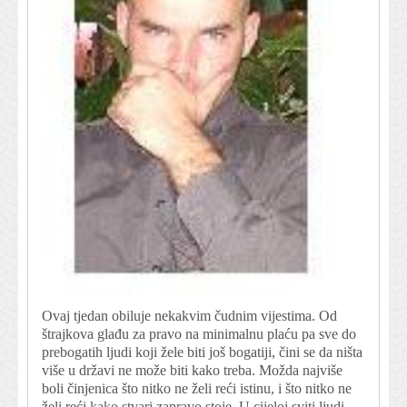
Ovaj tjedan obiluje nekakvim čudnim vijestima. Od
štrajkova glađu za pravo na minimalnu plaću pa sve do
prebogatih ljudi koji žele biti još bogatiji, čini se da ništa
više u državi ne može biti kako treba. Možda najviše
boli činjenica što nitko ne želi reći istinu, i što nitko ne
želi reći kako stvari zapravo stoje. U cijeloj sviti ljudi