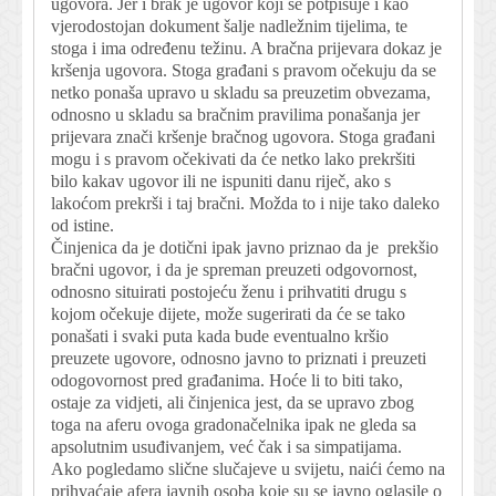
ugovora. Jer i brak je ugovor koji se potpisuje i kao
vjerodostojan dokument šalje nadležnim tijelima, te
stoga i ima određenu težinu. A bračna prijevara dokaz je
kršenja ugovora. Stoga građani s pravom očekuju da se
netko ponaša upravo u skladu sa preuzetim obvezama,
odnosno u skladu sa bračnim pravilima ponašanja jer
prijevara znači kršenje bračnog ugovora. Stoga građani
mogu i s pravom očekivati da će netko lako prekršiti
bilo kakav ugovor ili ne ispuniti danu riječ, ako s
lakoćom prekrši i taj bračni. Možda to i nije tako daleko
od istine.
Činjenica da je dotični ipak javno priznao da je prekšio
bračni ugovor, i da je spreman preuzeti odgovornost,
odnosno situirati postojeću ženu i prihvatiti drugu s
kojom očekuje dijete, može sugerirati da će se tako
ponašati i svaki puta kada bude eventualno kršio
preuzete ugovore, odnosno javno to priznati i preuzeti
odogovornost pred građanima. Hoće li to biti tako,
ostaje za vidjeti, ali činjenica jest, da se upravo zbog
toga na aferu ovoga gradonačelnika ipak ne gleda sa
apsolutnim usuđivanjem, već čak i sa simpatijama.
Ako pogledamo slične slučajeve u svijetu, naići ćemo na
prihvaćaje afera javnih osoba koje su se javno oglasile o