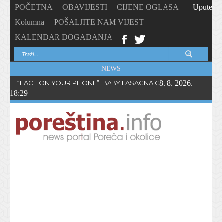
POČETNA
OBAVIJESTI
CIJENE OGLASA
Upute
Kolumna
POŠALJITE NAM VIJEST
KALENDAR DOGAĐANJA
NEWS
“FACE ON YOUR PHONE”: BABY LASAGNA OBJAVIO NOVI SING
8. 8. 2026.
18:29