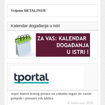
Vrijeme DETALJNIJE
Kalendar događanja u Istri
T-portal.hr
Hrvatska u Zagrebu nakon drame svladala Srbiju za
finale Svjetskog prvenstva
8. kolovoza 2026.
Sopić nakon teškog poraza od Dinama stigao do važne
pobjede i preuzeo vrh tablice
8. kolovoza 2026.