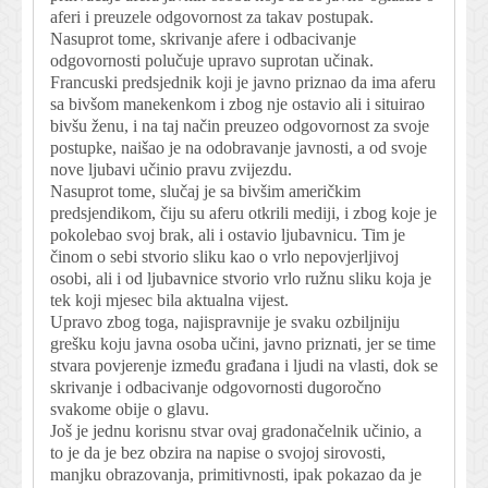
aferi i preuzele odgovornost za takav postupak.
Nasuprot tome, skrivanje afere i odbacivanje
odgovornosti polučuje upravo suprotan učinak.
Francuski predsjednik koji je javno priznao da ima aferu
sa bivšom manekenkom i zbog nje ostavio ali i situirao
bivšu ženu, i na taj način preuzeo odgovornost za svoje
postupke, naišao je na odobravanje javnosti, a od svoje
nove ljubavi učinio pravu zvijezdu.
Nasuprot tome, slučaj je sa bivšim američkim
predsjendikom, čiju su aferu otkrili mediji, i zbog koje je
pokolebao svoj brak, ali i ostavio ljubavnicu. Tim je
činom o sebi stvorio sliku kao o vrlo nepovjerljivoj
osobi, ali i od ljubavnice stvorio vrlo ružnu sliku koja je
tek koji mjesec bila aktualna vijest.
Upravo zbog toga, najispravnije je svaku ozbiljniju
grešku koju javna osoba učini, javno priznati, jer se time
stvara povjerenje između građana i ljudi na vlasti, dok se
skrivanje i odbacivanje odgovornosti dugoročno
svakome obije o glavu.
Još je jednu korisnu stvar ovaj gradonačelnik učinio, a
to je da je bez obzira na napise o svojoj sirovosti,
manjku obrazovanja, primitivnosti, ipak pokazao da je