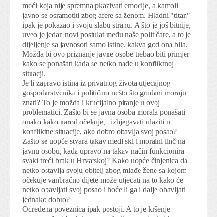
moći koja nije spremna pkazivati emocije, a kamoli
javno se osramotiti zbog afere sa ženom. Hladni "titan"
ipak je pokazao i svoju slabu stranu. A što je još bitnije,
uveo je jedan novi postulat među naše političare, a to je
dijeljenje sa javnosoti samo istine, kakva god ona bila.
Možda bi ovo priznanje javne osobe trebao biti primjer
kako se ponašati kada se netko nađe u konfliktnoj
situacji.
Je li zapravo istina iz privatnog života utjecajnog
gospodarstvenika i političara nešto što građani moraju
znati? To je možda i krucijalno pitanje u ovoj
problematici. Zašto bi se javna osoba morala ponašati
onako kako narod očekuje, i izbjegavati ulaziti u
konfliktne situacije, ako dobro obavlja svoj posao?
Zašto se uopće stvara takav medijski i moralni linč na
javnu osobu, kada upravo na takav način funkcionira
svaki treći brak u Hrvatskoj? Kako uopće činjenica da
netko ostavlja svoju obitelj zbog mlađe žene sa kojom
očekuje vanbračno dijete može utjecati na to kako će
netko obavljati svoj posao i hoće li ga i dalje obavljati
jednako dobro?
Određena poveznica ipak postoji. A to je kršenje