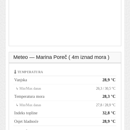
Meteo — Marina Poreč ( 4m iznad mora )
🌡 TEMPERATURA
Vanjska
28,9 °C
↳ Min/Max danas
26,3 / 30,5 °C
Temperatura mora
28,3 °C
↳ Min/Max danas
27,8 / 28,9 °C
Indeks topline
32,8 °C
Osjet hladnoće
28,9 °C