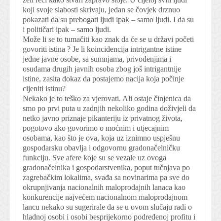
koji svoje slabosti skrivaju, jedan se čovjek drznuo
pokazati da su prebogati ljudi ipak – samo ljudi. I da su
i političari ipak – samo ljudi.
Može li se to tumačiti kao znak da će se u državi početi
govoriti istina ? Je li koincidencija intrigantne istine
jedne javne osobe, sa sumnjama, privođenjima i
osudama drugih javnih osoba zbog još intrigantnije
istine, zasita dokaz da postajemo nacija koja počinje
cijeniti istinu?
Nekako je to teško za vjerovati. Ali ostaje činjenica da
smo po prvi puta u zadnjih nekoliko godina doživjeli da
netko javno priznaje pikanteriju iz privatnog života,
pogotovo ako govorimo o moćnim i utjecajnim
osobama, kao što je ova, koja uz iznimno uspješnu
gospodarsku obavlja i odgovornu gradonačelničku
funkciju. Sve afere koje su se vezale uz ovoga
gradonačelnika i gospodarstvenika, poput tučnjava po
zagrebačkim lokalima, svađa sa novinarima pa sve do
okrupnjivanja nacionalnih maloprodajnih lanaca kao
konkurencije najvećem nacionalnom maloprodajnom
lancu nekako su sugerirale da se u ovom slučaju radi o
hladnoj osobi i osobi besprijekorno podređenoj profitu i