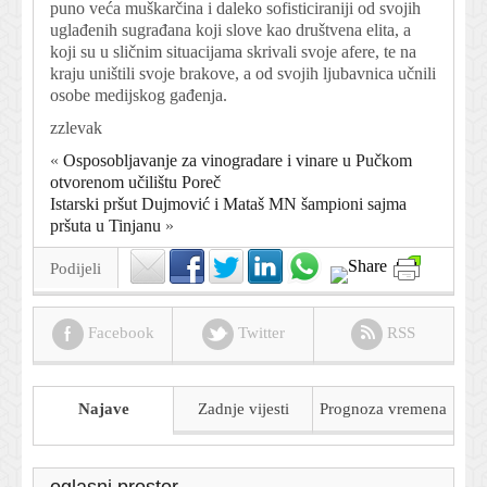
puno veća muškarčina i daleko sofisticiraniji od svojih
uglađenih sugrađana koji slove kao društvena elita, a
koji su u sličnim situacijama skrivali svoje afere, te na
kraju uništili svoje brakove, a od svojih ljubavnica učnili
osobe medijskog gađenja.
zzlevak
«
Osposobljavanje za vinogradare i vinare u Pučkom
otvorenom učilištu Poreč
Istarski pršut Dujmović i Mataš MN šampioni sajma
pršuta u Tinjanu
»
Podijeli
Facebook
Twitter
RSS
Najave
Zadnje vijesti
Prognoza
vremena