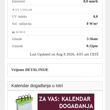
Intenzitet
0,0 mm/h
☀ UV I SOLAR
UV indeks
0,0
Sol. radijacija
0 W/m²
🌅 SUNCE
Izlazak
5:56am
Zalazak
8:22pm
Last Updated on Aug 8 2026, 4:05 am CEST
Vrijeme DETALJNIJE
Kalendar događanja u Istri