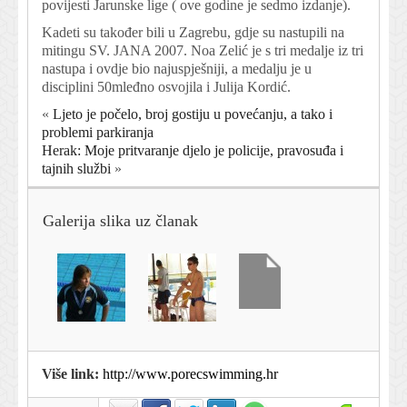
povijesti Jarunske lige ( ove godine je sedmo izdanje).
Kadeti su također bili u Zagrebu, gdje su nastupili na
mitingu SV. JANA 2007. Noa Zelić je s tri medalje iz tri
nastupa i ovdje bio najuspješniji, a medalju je u
disciplini 50mleđno osvojila i Julija Kordić.
«
Ljeto je počelo, broj gostiju u povećanju, a tako i
problemi parkiranja
Herak: Moje pritvaranje djelo je policije, pravosuđa i
tajnih službi
»
Galerija slika uz članak
Više link:
http://www.porecswimming.hr