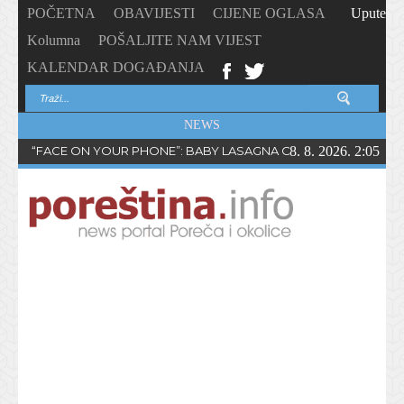
POČETNA
OBAVIJESTI
CIJENE OGLASA
Upute
Kolumna
POŠALJITE NAM VIJEST
KALENDAR DOGAĐANJA
NEWS
“FACE ON YOUR PHONE”: BABY LASAGNA OBJAVIO NOVI SING
8. 8. 2026. 2:05