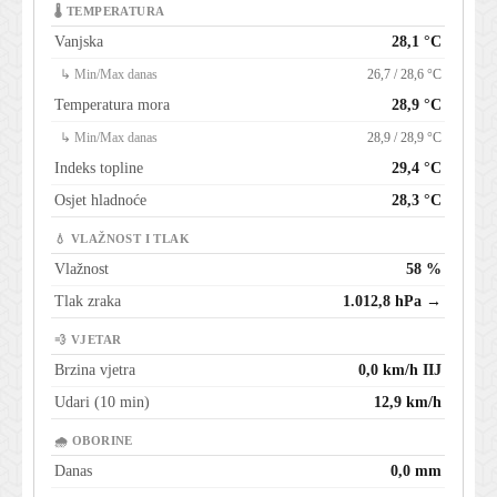
🌡 TEMPERATURA
Vanjska
28,1 °C
↳ Min/Max danas
26,7 / 28,6 °C
Temperatura mora
28,9 °C
↳ Min/Max danas
28,9 / 28,9 °C
Indeks topline
29,4 °C
Osjet hladnoće
28,3 °C
💧 VLAŽNOST I TLAK
Vlažnost
58 %
Tlak zraka
1.012,8 hPa →
💨 VJETAR
Brzina vjetra
0,0 km/h IIJ
Udari (10 min)
12,9 km/h
🌧 OBORINE
Danas
0,0 mm