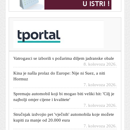
T-portal.hr
Španjolska uhitila 77 krijumčara ljudi i droge: Akcija
nema veze s Ceutom
8. kolovoza 2026.
Vatrogasci se izborili s požarima diljem jadranske obale
8. kolovoza 2026.
Kina je našla prolaz do Europe: Nije ni Suez, a niti
Hormuz
7. kolovoza 2026.
Spremaju automobil koji bi mogao biti veliki hit: 'Cilj je
najbolji omjer cijene i kvalitete'
7. kolovoza 2026.
Stručnjak izdvojio pet 'vječnih' automobila koje možete
kupiti za manje od 20.000 eura
7. kolovoza 2026.