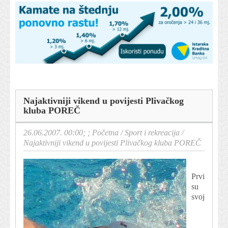
Najaktivniji vikend u povijesti Plivačkog
kluba POREČ
26.06.2007. 00:00; ;
Početna
/
Sport i rekreacija
/
Najaktivniji vikend u povijesti Plivačkog kluba POREČ
Prvi
su
svoj