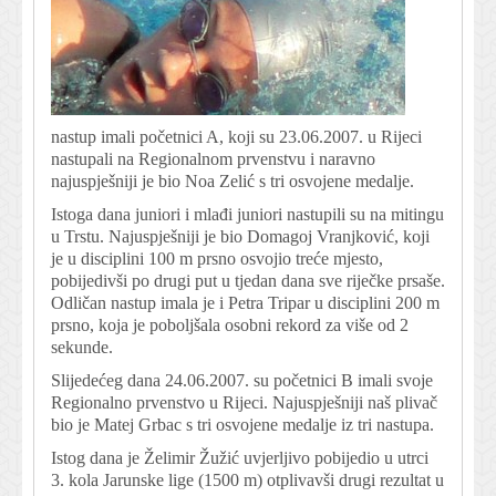
nastup imali početnici A, koji su 23.06.2007. u Rijeci
nastupali na Regionalnom prvenstvu i naravno
najuspješniji je bio Noa Zelić s tri osvojene medalje.
Istoga dana juniori i mlađi juniori nastupili su na mitingu
u Trstu. Najuspješniji je bio Domagoj Vranjković, koji
je u disciplini 100 m prsno osvojio treće mjesto,
pobijedivši po drugi put u tjedan dana sve riječke prsaše.
Odličan nastup imala je i Petra Tripar u disciplini 200 m
prsno, koja je poboljšala osobni rekord za više od 2
sekunde.
Slijedećeg dana 24.06.2007. su početnici B imali svoje
Regionalno prvenstvo u Rijeci. Najuspješniji naš plivač
bio je Matej Grbac s tri osvojene medalje iz tri nastupa.
Istog dana je Želimir Žužić uvjerljivo pobijedio u utrci
3. kola Jarunske lige (1500 m) otplivavši drugi rezultat u