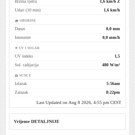
Brzina vjetra
1,6 km/h Z
Udari (10 min)
1,6 km/h
🌧 OBORINE
Danas
0,0 mm
Intenzitet
0,0 mm/h
☀ UV I SOLAR
UV indeks
1,5
Sol. radijacija
480 W/m²
🌅 SUNCE
Izlazak
5:56am
Zalazak
8:22pm
Last Updated on Aug 8 2026, 4:55 pm CEST
Vrijeme DETALJNIJE