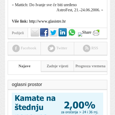
«
Mattich: Do Ivanje sve će biti uređeno
AstroFest, 21.-24.06.2006.
»
Više link:
http://www.glasistre.hr
Podijeli
Facebook
Twitter
RSS
Najave
Zadnje vijesti
Prognoza
vremena
oglasni prostor