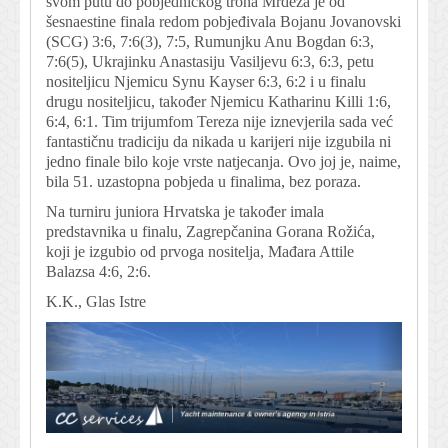
svom putu do pobjedničkog trona Mrdeža je od
šesnaestine finala redom pobjeđivala Bojanu Jovanovski
(SCG) 3:6, 7:6(3), 7:5, Rumunjku Anu Bogdan 6:3,
7:6(5), Ukrajinku Anastasiju Vasiljevu 6:3, 6:3, petu
nositeljicu Njemicu Synu Kayser 6:3, 6:2 i u finalu
drugu nositeljicu, također Njemicu Katharinu Killi 1:6,
6:4, 6:1. Tim trijumfom Tereza nije iznevjerila sada već
fantastičnu tradiciju da nikada u karijeri nije izgubila ni
jedno finale bilo koje vrste natjecanja. Ovo joj je, naime,
bila 51. uzastopna pobjeda u finalima, bez poraza.
Na turniru juniora Hrvatska je također imala
predstavnika u finalu, Zagrepčanina Gorana Rožića,
koji je izgubio od prvoga nositelja, Mađara Attile
Balazsa 4:6, 2:6.
K.K., Glas Istre