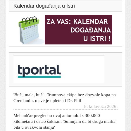
Kalendar događanja u Istri
T-portal.hr
Istra stiže na Hajduk bez straha, iz Pule poručuju:
'Moramo biti na 100 posto'
8. kolovoza 2026.
'Buši, mala, buši': Trumpova ekipa bez dozvole kopa na
Grenlandu, u sve je upleten i Dr. Phil
8. kolovoza 2026.
Mehaničar pregledao ovaj automobil s 300.000
kilometara i ostao šokiran: 'Sumnjam da bi druga marka
bila u ovakvom stanju'
8. kolovoza 2026.