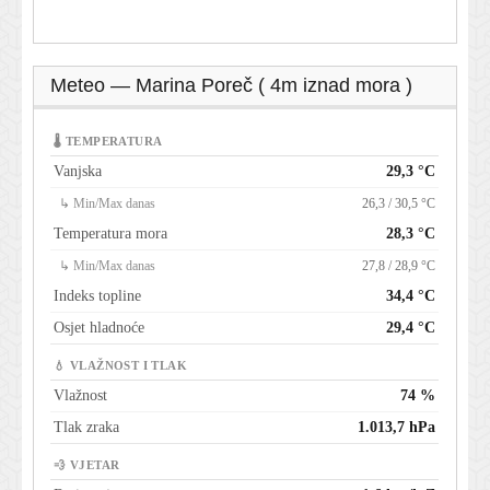
Meteo — Marina Poreč ( 4m iznad mora )
🌡 TEMPERATURA
Vanjska
29,3 °C
↳ Min/Max danas
26,3 / 30,5 °C
Temperatura mora
28,3 °C
↳ Min/Max danas
27,8 / 28,9 °C
Indeks topline
34,4 °C
Osjet hladnoće
29,4 °C
💧 VLAŽNOST I TLAK
Vlažnost
74 %
Tlak zraka
1.013,7 hPa
💨 VJETAR