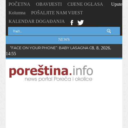
POČETNA
OBAVIJESTI
CIJENE OGLASA
Upute
Kolumna
POŠALJITE NAM VIJEST
KALENDAR DOGAĐANJA
NEWS
“FACE ON YOUR PHONE”: BABY LASAGNA OBJAVIO NOVI SING
8. 8. 2026.
14:55