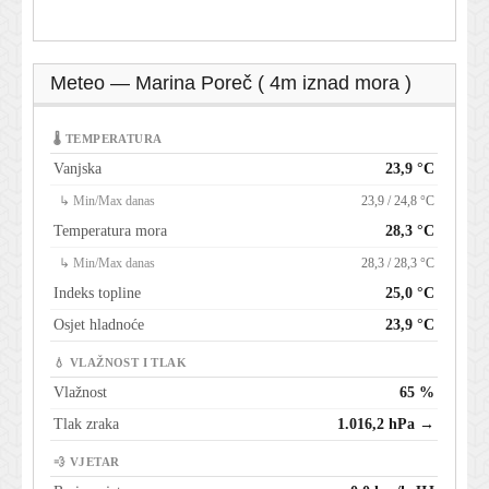
Meteo — Marina Poreč ( 4m iznad mora )
🌡 TEMPERATURA
Vanjska
23,9 °C
↳ Min/Max danas
23,9 / 24,8 °C
Temperatura mora
28,3 °C
↳ Min/Max danas
28,3 / 28,3 °C
Indeks topline
25,0 °C
Osjet hladnoće
23,9 °C
💧 VLAŽNOST I TLAK
Vlažnost
65 %
Tlak zraka
1.016,2 hPa →
💨 VJETAR