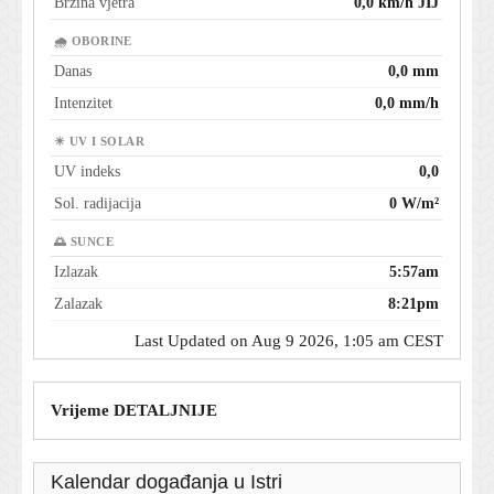
Brzina vjetra
0,0 km/h JIJ
🌧 OBORINE
Danas
0,0 mm
Intenzitet
0,0 mm/h
☀ UV I SOLAR
UV indeks
0,0
Sol. radijacija
0 W/m²
🌅 SUNCE
Izlazak
5:57am
Zalazak
8:21pm
Last Updated on Aug 9 2026, 1:05 am CEST
Vrijeme DETALJNIJE
Kalendar događanja u Istri