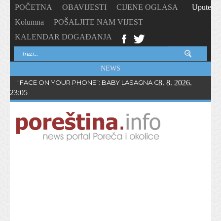
POČETNA
OBAVIJESTI
CIJENE OGLASA
Upute
Kolumna
POŠALJITE NAM VIJEST
KALENDAR DOGAĐANJA
NEWS
“FACE ON YOUR PHONE”: BABY LASAGNA OBJAVIO NOVI SING
8. 8. 2026.
23:05