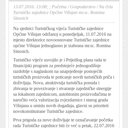
13.07.2016. 13:08; ;
Početna
/
Gospodarstvo
/
Na čelu
Turističke zajednice Općine Višnjan mr.sc. Romina
Sinosich
Na sjednici Turističkog vijeća Turističke zajednice
Općine Višnjan održanoj u ponedjeljak, 11.07.2016 na
mjesto direktorice novoosnovane Turističke zajednice
općine Višnjan jednoglasno je izabrana mr.sc. Romina
Sinosich.
Turističko vijeće usvojilo je i Prijedlog plana rada te
financijski program za predstojeće jednogodišnje
razdoblje s naglaskom na unaprjeđenje postojećih
turističkih proizvoda te poticanje novih turističkih priča i
doživljaja. Nova, atraktivnija turistička ponuda i
zbivanja te povezivanje i stvaranje zajedničke sinergije
sa lokalnom zajednicom, autohtonim proizvođačima te
naročito veća valorizacija zvjezdarnice i starog grada
Višnjana u smislu novih događaja, glavni su prioriteti
novokonstituirane Turističke zajednice.
Prva prigoda za nove doživljaje te označavanje početka
rada Turističke zajednice biti će već u petak, 22.07.2016