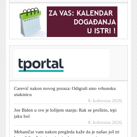
T-portal.hr
Dnevni horoskop za 9. kolovoza 2026. - što vam
zvijezde danas donose
8. kolovoza 2026.
Carević nakon novog poraza: Odigrali smo vrhunsku
utakmicu
8. kolovoza 2026.
Joe Biden u sve je lošijem stanju: Rak se proširio, trpi
jaku bol
8. kolovoza 2026.
Mehaničar vam nakon pregleda kaže da je našao još tri
kvara? Stručnjaci savjetuju da prvo napravite ovo