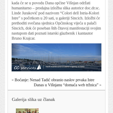
kada će se u povodu Dana općine Višnjan održati
humanitarno – prodajna izložba slika autorice doc.dr.sc.
Linde Juraković pod nazivom “Colori dell Istria-Kolori
Istre” s početkom u 20 sati, u galeriji Sincich. Izložbi će
prethoditi svečana sjednica Općinskog vijeća u palači
Sincich, dok će poseban štih čitavoj manifestaciji svojim
nastupom dati poznati istarski glazbenik i kantautor
Bruno Krajcar.
«
Boćanje: Nenad Tadić obranio naslov prvaka Istre
Danas u Višnjanu “domaća web tržnica”
»
Galerija slika uz članak