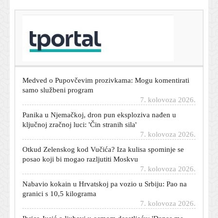
T-portal.hr
Hrvatski reprezentativac mogao bi napraviti veliki
transfer: Benfica ga ozbiljno želi
7. kolovoza 2026.
Medved o Pupovčevim prozivkama: Mogu komentirati
samo službeni program
7. kolovoza 2026.
Panika u Njemačkoj, dron pun eksploziva nađen u
ključnoj zračnoj luci: 'Čin stranih sila'
7. kolovoza 2026.
Otkud Zelenskog kod Vučića? Iza kulisa spominje se
posao koji bi mogao razljutiti Moskvu
7. kolovoza 2026.
Nabavio kokain u Hrvatskoj pa vozio u Srbiju: Pao na
granici s 10,5 kilograma
7. kolovoza 2026.
Ibrica Jusić o ljubavi u osmom desetljeću: 'Danas me