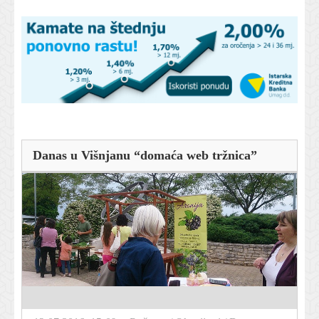
Danas u Višnjanu “domaća web tržnica”