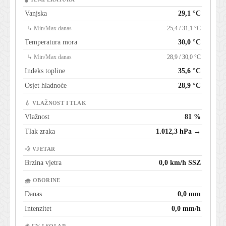
Vanjska
29,1 °C
↳ Min/Max danas
25,4 / 31,1 °C
Temperatura mora
30,0 °C
↳ Min/Max danas
28,9 / 30,0 °C
Indeks topline
35,6 °C
Osjet hladnoće
28,9 °C
💧 VLAŽNOST I TLAK
Vlažnost
81 %
Tlak zraka
1.012,3 hPa →
💨 VJETAR
Brzina vjetra
0,0 km/h SSZ
🌧 OBORINE
Danas
0,0 mm
Intenzitet
0,0 mm/h