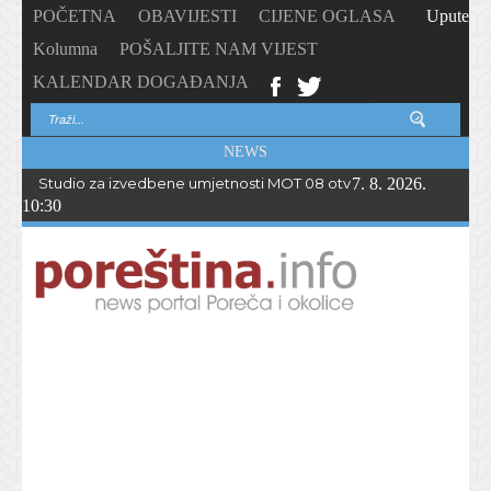
POČETNA
OBAVIJESTI
CIJENE OGLASA
Upute
Kolumna
POŠALJITE NAM VIJEST
KALENDAR DOGAĐANJA
NEWS
Studio za izvedbene umjetnosti MOT 08 otvorio upise u novu p
7. 8. 2026.
10:30