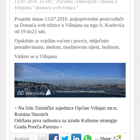
13.07.2016. 15:09; ;
Početna
/
Obavijesti
/
Danas u
Višnjanu “domaća web tržnica”
Posjetite danas 13.07.2016. poljoprivredne proizvođače
sa Domaća web tržnice u Višnjanu na trgu A. Korlevića
od 19 do21 sati.
Opskrbite se svježim voćem i povrće, mliječnim
prerađevinama, medom, maslinovom uljem, brašnom.
Vidimo se u Višnjanu
«
Na čelu Turističke zajednice Općine Višnjan mr.sc.
Romina Sinosich
Održana prva radionica za izradu Kulturne strategije
Grada Poreča-Parenzo
»
Podijeli