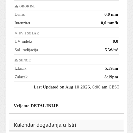
🌧 OBORINE
Danas
0,0 mm
Intenzitet
0,0 mm/h
☀ UV I SOLAR
UV indeks
0,0
Sol. radijacija
5 W/m²
🌅 SUNCE
Izlazak
5:59am
Zalazak
8:19pm
Last Updated on Aug 10 2026, 6:06 am CEST
Vrijeme DETALJNIJE
Kalendar događanja u Istri