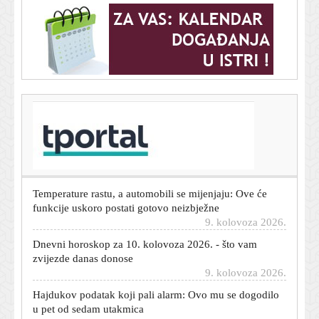
T-portal.hr
Dok drugi okreću leđa dizelu, BMW ima vijest koja će
oduševiti njegove ljubitelje
9. kolovoza 2026.
Temperature rastu, a automobili se mijenjaju: Ove će
funkcije uskoro postati gotovo neizbježne
9. kolovoza 2026.
Dnevni horoskop za 10. kolovoza 2026. - što vam
zvijezde danas donose
9. kolovoza 2026.
Hajdukov podatak koji pali alarm: Ovo mu se dogodilo
u pet od sedam utakmica
9. kolovoza 2026.