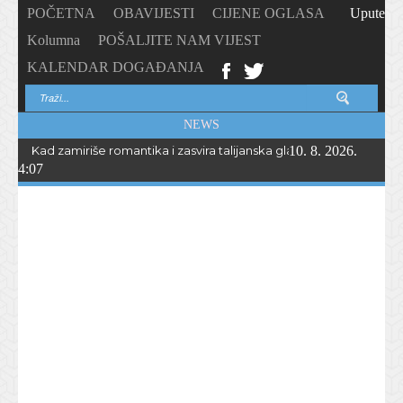
POČETNA
OBAVIJESTI
CIJENE OGLASA
Upute
Kolumna
POŠALJITE NAM VIJEST
KALENDAR DOGAĐANJA
NEWS
Kad zamiriše romantika i zasvira talijanska glazba… Peta „Serata r
10. 8. 2026.
4:07