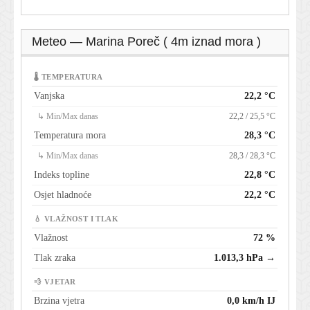
Meteo — Marina Poreč ( 4m iznad mora )
🌡 TEMPERATURA
Vanjska
22,2 °C
↳ Min/Max danas
22,2 / 25,5 °C
Temperatura mora
28,3 °C
↳ Min/Max danas
28,3 / 28,3 °C
Indeks topline
22,8 °C
Osjet hladnoće
22,2 °C
💧 VLAŽNOST I TLAK
Vlažnost
72 %
Tlak zraka
1.013,3 hPa →
💨 VJETAR
Brzina vjetra
0,0 km/h IJ