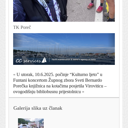
TK Poreč
«
U utorak, 10.6.2025. počinje “Kulturno ljeto” u
Funtani koncertom Župnog zbora Sveti Bernardo
Porečka knjižnica na kotačima posjetila Viroviticu –
ovogodišnju bibliobusnu prijestolnicu
»
Galerija slika uz članak