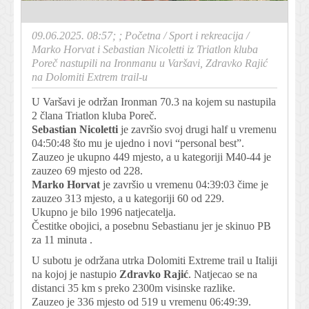
09.06.2025. 08:57; ;
Početna
/
Sport i rekreacija
/
Marko Horvat i Sebastian Nicoletti iz Triatlon kluba
Poreč nastupili na Ironmanu u Varšavi, Zdravko Rajić
na Dolomiti Extrem trail-u
U Varšavi je održan Ironman 70.3 na kojem su nastupila
2 člana Triatlon kluba Poreč.
Sebastian Nicoletti
je završio svoj drugi half u vremenu
04:50:48 što mu je ujedno i novi “personal best”.
Zauzeo je ukupno 449 mjesto, a u kategoriji M40-44 je
zauzeo 69 mjesto od 228.
Marko Horvat
je završio u vremenu 04:39:03 čime je
zauzeo 313 mjesto, a u kategoriji 60 od 229.
Ukupno je bilo 1996 natjecatelja.
Čestitke obojici, a posebnu Sebastianu jer je skinuo PB
za 11 minuta .
U subotu je održana utrka Dolomiti Extreme trail u Italiji
na kojoj je nastupio
Zdravko Rajić
. Natjecao se na
distanci 35 km s preko 2300m visinske razlike.
Zauzeo je 336 mjesto od 519 u vremenu 06:49:39.