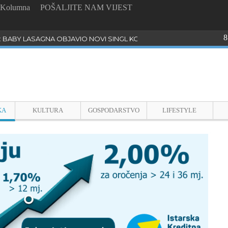
Kolumna
POŠALJITE NAM VIJEST
8
: BABY LASAGNA OBJAVIO NOVI SINGL KOJI PROGOVARA O BULLYI
KA
KULTURA
GOSPODARSTVO
LIFESTYLE