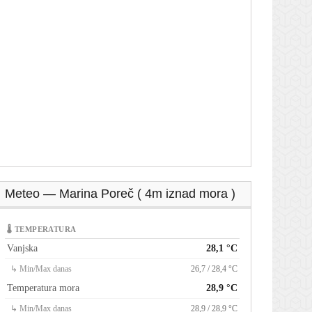
Meteo — Marina Poreč ( 4m iznad mora )
🌡 TEMPERATURA
Vanjska
28,1 °C
↳ Min/Max danas
26,7 / 28,4 °C
Temperatura mora
28,9 °C
↳ Min/Max danas
28,9 / 28,9 °C