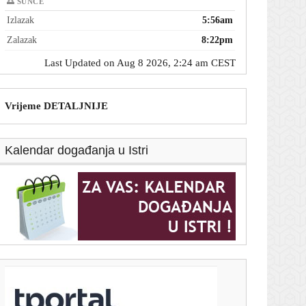
🌅 SUNCE
Izlazak
5:56am
Zalazak
8:22pm
Last Updated on Aug 8 2026, 2:24 am CEST
Vrijeme DETALJNIJE
Kalendar događanja u Istri
T-portal.hr
Vatrogasci se izborili s požarima diljem jadranske