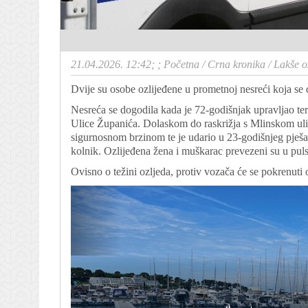
21.04.2026. 12:42; ;
Početna
/
Crna kronika
/
Lakše o
Dvije su osobe ozlijeđene u prometnoj nesreći koja se 
Nesreća se dogodila kada je 72-godišnjak upravljao te
Ulice Županića. Dolaskom do raskrižja s Mlinskom uli
sigurnosnom brzinom te je udario u 23-godišnjeg pješak
kolnik. Ozlijeđena žena i muškarac prevezeni su u puls
Ovisno o težini ozljeda, protiv vozača će se pokrenuti