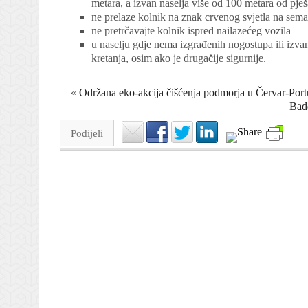
metara, a izvan naselja više od 100 metara od pješ
ne prelaze kolnik na znak crvenog svjetla na sem
ne pretrčavajte kolnik ispred nailazećeg vozila
u naselju gdje nema izgrađenih nogostupa ili izvan
kretanja, osim ako je drugačije sigurnije.
«
Održana eko-akcija čišćenja podmorja u Červar-Port
Bade
Podijeli