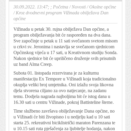
30.09.2022. 13:47; ;
Početna
/
Novosti
/
Okolne općine
/
Kroz dvodnevni program Vižinada obilježava Dan
općine
Vižinada u petak 30. rujna obilježava Dan općine, a
program obilježavanja bit će raspoređen na dva dana.
Sve započinje u petak u 11 sati svečanom svetom misom
u crkvi sv. Jeronima i nastavlja se svečanom sjednicom
Općinskog vijeća u 17 sati, u Kreativnom studiju Sonda.
Nakon sjednice bit će upriličeno druženje svih prisutnih
uz band Alma Creep.
Subota 01. listopada rezervirana je za kulturnu
manifestaciju Ex Tempore u Vižinadi koja tradicionalno
okuplja veliki broj umjetnika. Oni izlažu svoja likovna
djela stvorena ciljano za ovo natjecanje, na zadanu
temu. Dodjela nagrada najboljima bit će istog dana u
16.30 sati u centru Vižinade, pokraj Battisteline šterne.
Time službeno završava obilježavanje Dana općine, no
u Vižinadi će biti živopisno i u nedjelju kad u 10 sati
starta 25. rekreativni biciklistrički maraton Parenzana te
u 10.15 sati ruta pješačenja za ljubitelje hodanja, nakon