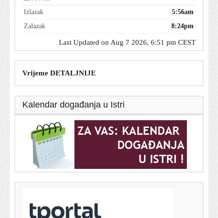
Izlazak
5:56am
Zalazak
8:24pm
Last Updated on Aug 7 2026, 6:51 pm CEST
Vrijeme DETALJNIJE
Kalendar događanja u Istri
T-portal.hr
Usred Osijeka pronađen još jedan ozlijeđeni muškarac
7. kolovoza 2026.