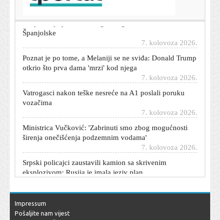
Italija ostaje pri svom: Stigao odgovor na ultimatum
Španjolske
7. kolovoza 2026.
Poznat je po tome, a Melaniji se ne sviđa: Donald Trump
otkrio što prva dama 'mrzi' kod njega
7. kolovoza 2026.
Vatrogasci nakon teške nesreće na A1 poslali poruku
vozačima
7. kolovoza 2026.
Ministrica Vučković: 'Zabrinuti smo zbog mogućnosti
širenja onečišćenja podzemnim vodama'
7. kolovoza 2026.
Srpski policajci zaustavili kamion sa skrivenim
eksplozivom: Rusija je imala jeziv plan
7. kolovoza 2026.
Sandra Bagarić u badiću uživa na plaži: Oduševila
prirodnim izdanjem uz romantične stihove Enesa
Impressum
Kiševića
Pošaljite nam vijest
7. kolovoza 2026.