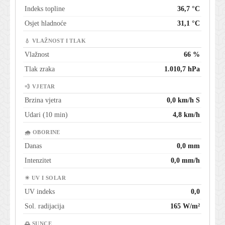
Indeks topline
36,7 °C
Osjet hladnoće
31,1 °C
💧 VLAŽNOST I TLAK
Vlažnost
66 %
Tlak zraka
1.010,7 hPa
💨 VJETAR
Brzina vjetra
0,0 km/h S
Udari (10 min)
4,8 km/h
🌧 OBORINE
Danas
0,0 mm
Intenzitet
0,0 mm/h
☀ UV I SOLAR
UV indeks
0,0
Sol. radijacija
165 W/m²
🌅 SUNCE