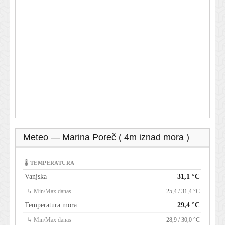
Meteo — Marina Poreč ( 4m iznad mora )
🌡 TEMPERATURA
Vanjska
31,1 °C
↳ Min/Max danas
25,4 / 31,4 °C
Temperatura mora
29,4 °C
↳ Min/Max danas
28,9 / 30,0 °C