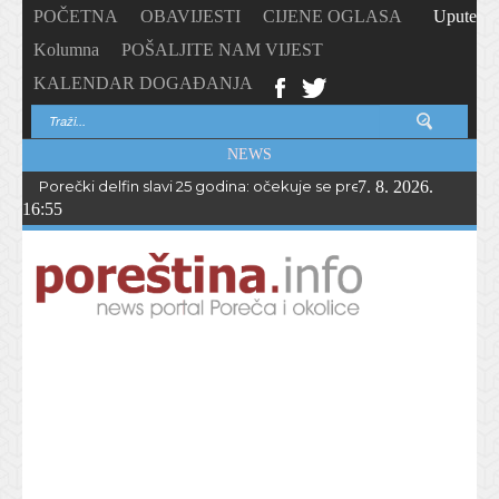
POČETNA
OBAVIJESTI
CIJENE OGLASA
Upute
Kolumna
POŠALJITE NAM VIJEST
KALENDAR DOGAĐANJA
NEWS
Porečki delfin slavi 25 godina: očekuje se preko 1.700 sudionika 
7. 8. 2026.
16:55