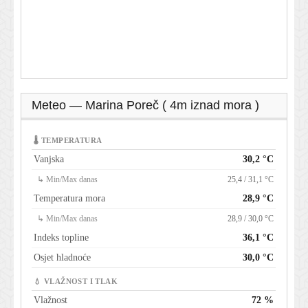
Meteo — Marina Poreč ( 4m iznad mora )
🌡 TEMPERATURA
Vanjska
30,2 °C
↳ Min/Max danas
25,4 / 31,1 °C
Temperatura mora
28,9 °C
↳ Min/Max danas
28,9 / 30,0 °C
Indeks topline
36,1 °C
Osjet hladnoće
30,0 °C
💧 VLAŽNOST I TLAK
Vlažnost
72 %