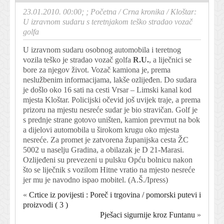
23.01.2010. 00:00; ;
Početna
/
Crna kronika
/
Kloštar:
U izravnom sudaru s teretnjakom teško stradao vozač
golfa
U izravnom sudaru osobnog automobila i teretnog
vozila teško je stradao vozač golfa
R.U.
, a liječnici se
bore za njegov život. Vozač kamiona je, prema
neslužbenim informacijama, lakše ozlijeđen. Do sudara
je došlo oko 16 sati na cesti Vrsar – Limski kanal kod
mjesta Kloštar. Policijski očevid još uvijek traje, a prema
prizoru na mjestu nesreće sudar je bio stravičan. Golf je
s prednje strane gotovo uništen, kamion prevrnut na bok
a dijelovi automobila u širokom krugu oko mjesta
nesreće. Za promet je zatvorena županijska cesta ŽC
5002 u naselju Gradina, a obilazak je D 21-Marasi.
Ozlijeđeni su prevezeni u pulsku Opću bolnicu nakon
što se liječnik s vozilom Hitne vratio na mjesto nesreće
jer mu je navodno ispao mobitel. (A.Š./Ipress)
«
Crtice iz povijesti : Poreč i trgovina / pomorski putevi i
proizvodi ( 3 )
Pješaci sigurnije kroz Funtanu
»