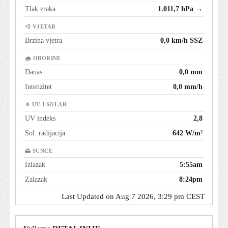
Tlak zraka
1.011,7 hPa →
💨 VJETAR
Brzina vjetra
0,0 km/h SSZ
🌧 OBORINE
Danas
0,0 mm
Intenzitet
0,0 mm/h
☀ UV I SOLAR
UV indeks
2,8
Sol. radijacija
642 W/m²
🌅 SUNCE
Izlazak
5:55am
Zalazak
8:24pm
Last Updated on Aug 7 2026, 3:29 pm CEST