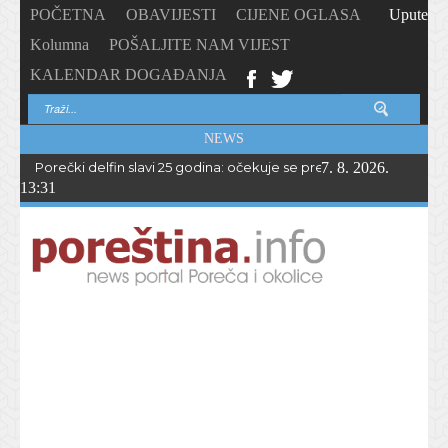
POČETNA
OBAVIJESTI
CIJENE OGLASA
Upute
Kolumna
POŠALJITE NAM VIJEST
KALENDAR DOGAĐANJA
NEWS
Porečki delfin slavi 25 godina: očekuje se preko 1.700 sudionika 
7. 8. 2026.
13:31