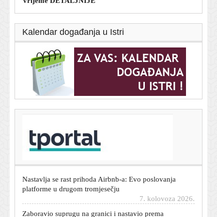
Vrijeme DETALJNIJE
Kalendar događanja u Istri
T-portal.hr
Zara ima suknju koja spašava svaki ljetni stajling, a stoji
manje od 40 eura
7. kolovoza 2026.
Nastavlja se rast prihoda Airbnb-a: Evo poslovanja
platforme u drugom tromjesečju
7. kolovoza 2026.
Zaboravio suprugu na granici i nastavio prema
Njemačkoj: Shvatio tek kilometrima kasnije