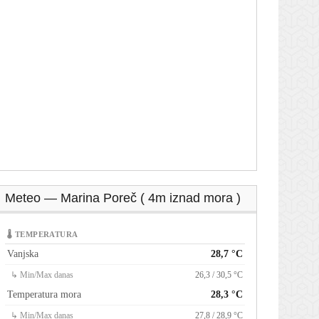
Meteo — Marina Poreč ( 4m iznad mora )
🌡 TEMPERATURA
Vanjska
28,7 °C
↳ Min/Max danas
26,3 / 30,5 °C
Temperatura mora
28,3 °C
↳ Min/Max danas
27,8 / 28,9 °C