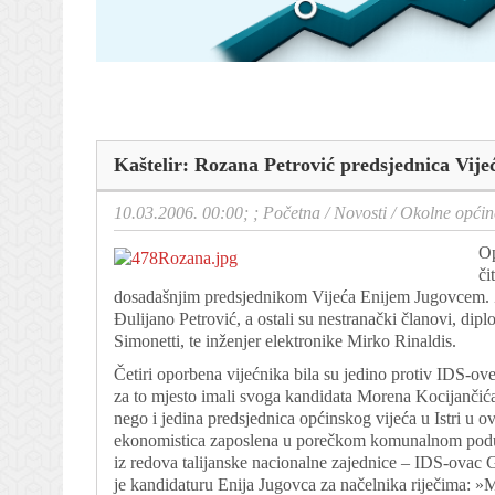
Kaštelir: Rozana Petrović predsjednica Vije
10.03.2006. 00:00; ;
Početna
/
Novosti
/
Okolne općin
Op
či
dosadašnjim predsjednikom Vijeća Enijem Jugovcem. 
Đulijano Petrović, a ostali su nestranački članovi, dip
Simonetti, te inženjer elektronike Mirko Rinaldis.
Četiri oporbena vijećnika bila su jedino protiv IDS-ov
za to mjesto imali svoga kandidata Morena Kocijančića,
nego i jedina predsjednica općinskog vijeća u Istri u
ekonomistica zaposlena u porečkom komunalnom poduz
iz redova talijanske nacionalne zajednice – IDS-ovac
je kandidaturu Enija Jugovca za načelnika riječima: »M