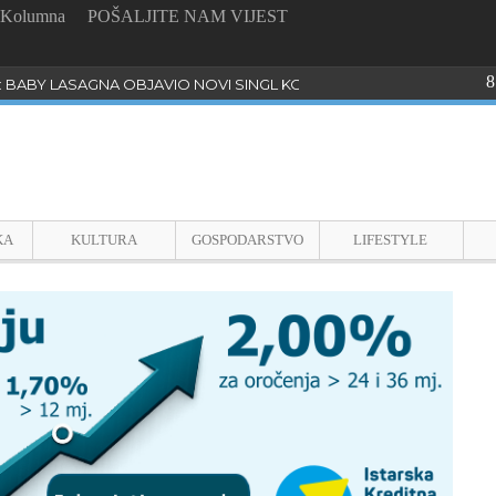
Kolumna
POŠALJITE NAM VIJEST
8
: BABY LASAGNA OBJAVIO NOVI SINGL KOJI PROGOVARA O BULLYI
KA
KULTURA
GOSPODARSTVO
LIFESTYLE