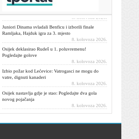
mirovinom je, izbjegao je smrt'
8. kolovoza 2026.
Juniori Dinama svladali Benficu i izborili finale
Ramljaka, Hajduk igra za 3. mjesto
8. kolovoza 2026.
Osijek deklasirao Rudeš u 1. poluvremenu!
Pogledajte golove
8. kolovoza 2026.
Izbio požar kod Lećevice: Vatrogasci ne mogu do
vatre, dignuti kanaderi
8. kolovoza 2026.
Osijek nastavlja gdje je stao: Pogledajte dva gola
novog pojačanja
8. kolovoza 2026.
Infantino se oglasio nakon teške optužbe: 'One su
kategorički neistinite'
8. kolovoza 2026.
Šef sindikata strojovođa otkrio uzrok sudara vlakova:
'Iz zasad nepoznatog razloga...'