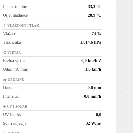
Indeks topline
33,3 °C
Osjet hladnoće
28,9 °C
💧 VLAŽNOST I TLAK
Vlažnost
74 %
Tlak zraka
1.014,6 hPa
💨 VJETAR
Brzina vjetra
0,0 km/h Z
Udari (10 min)
1,6 km/h
🌧 OBORINE
Danas
0,0 mm
Intenzitet
0,0 mm/h
☀ UV I SOLAR
UV indeks
0,0
Sol. radijacija
32 W/m²