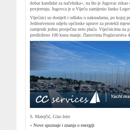
dobar kandidat za načelnika«, na što je Jugovac rekao
povjerenju. Jugovca je u Vijeću zamijenio Janko Legov
Vijećnici su donijeli i odluku o naknadama, po kojoj p
Jedinstvenom odjelu općinske uprave za protekli mjesec
zamjenik jednu prosječnu neto plaću. Vijećnicima na pr
predloženo 100 kuna manje, članovima Poglavarstva 40
S. Matejčić, Glas Istre
«
Nove spoznaje i znanja o energiji