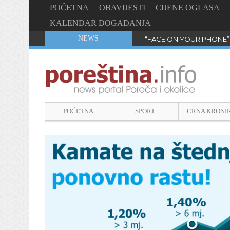
POČETNA
OBAVIJESTI
CIJENE OGLASA
KALENDAR DOGAĐANJA
NEWS
“FACE ON YOUR PHONE”
POČETNA
SPORT
CRNA KRONI