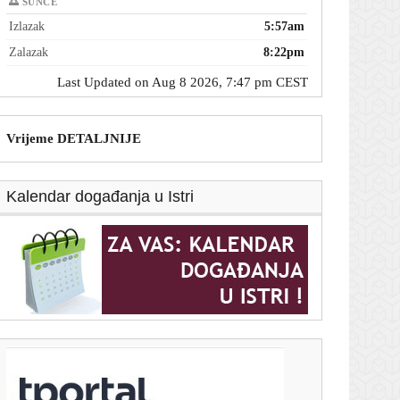
🌅 SUNCE
Izlazak
5:57am
Zalazak
8:22pm
Last Updated on Aug 8 2026, 7:47 pm CEST
Vrijeme DETALJNIJE
Kalendar događanja u Istri
T-portal.hr
Butković razgovarao sa strojovođom: 'Pred