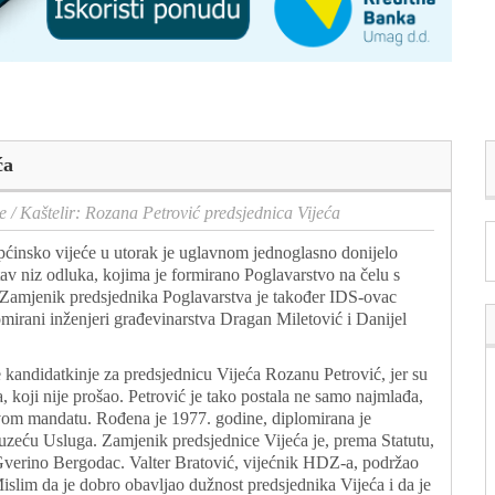
ća
e
/
Kaštelir: Rozana Petrović predsjednica Vijeća
ćinsko vijeće u utorak je uglavnom jednoglasno donijelo
tav niz odluka, kojima je formirano Poglavarstvo na čelu s
Zamjenik predsjednika Poglavarstva je također IDS-ovac
lomirani inženjeri građevinarstva Dragan Miletović i Danijel
e kandidatkinje za predsjednicu Vijeća Rozanu Petrović, jer su
 koji nije prošao. Petrović je tako postala ne samo najmlađa,
 ovom mandatu. Rođena je 1977. godine, diplomirana je
eću Usluga. Zamjenik predsjednice Vijeća je, prema Statutu,
 Gverino Bergodac. Valter Bratović, vijećnik HDZ-a, podržao
islim da je dobro obavljao dužnost predsjednika Vijeća i da je