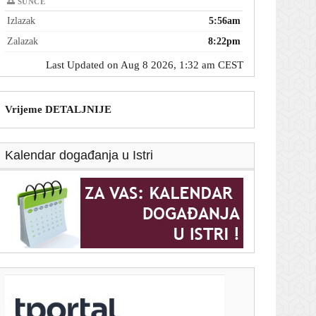
🌅 SUNCE
Izlazak
5:56am
Zalazak
8:22pm
Last Updated on Aug 8 2026, 1:32 am CEST
Vrijeme DETALJNIJE
Kalendar događanja u Istri
T-portal.hr
Kina je našla prolaz do Europe: Nije ni Suez, a niti
Hormuz