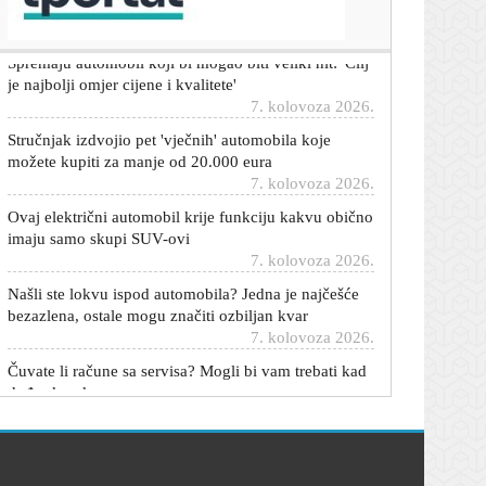
7. kolovoza 2026.
Spremaju automobil koji bi mogao biti veliki hit: 'Cilj
je najbolji omjer cijene i kvalitete'
7. kolovoza 2026.
Stručnjak izdvojio pet 'vječnih' automobila koje
možete kupiti za manje od 20.000 eura
7. kolovoza 2026.
Ovaj električni automobil krije funkciju kakvu obično
imaju samo skupi SUV-ovi
7. kolovoza 2026.
Našli ste lokvu ispod automobila? Jedna je najčešće
bezazlena, ostale mogu značiti ozbiljan kvar
7. kolovoza 2026.
Čuvate li račune sa servisa? Mogli bi vam trebati kad
dođe skup kvar
7. kolovoza 2026.
Dnevni horoskop za 8. kolovoza 2026. - što vam
zvijezde danas donose
7. kolovoza 2026.