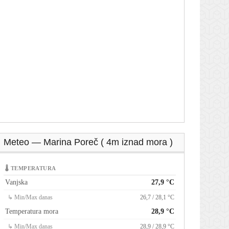
Meteo — Marina Poreč ( 4m iznad mora )
🌡 TEMPERATURA
Vanjska
27,9 °C
↳ Min/Max danas
26,7 / 28,1 °C
Temperatura mora
28,9 °C
↳ Min/Max danas
28,9 / 28,9 °C