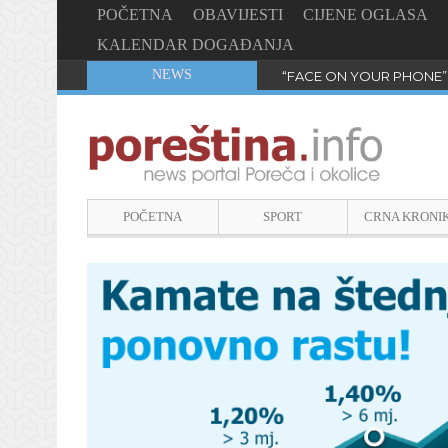
POČETNA
OBAVIJESTI
CIJENE OGLASA
KALENDAR DOGAĐANJA
NEWS
“FACE ON YOUR PHONE”
POČETNA
SPORT
CRNA KRONI