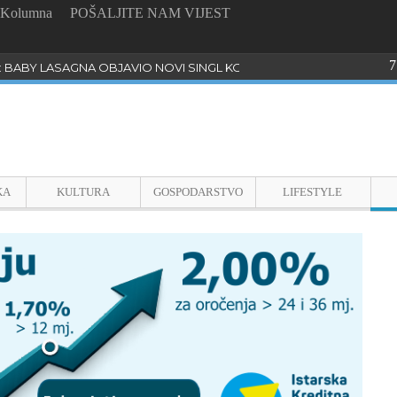
Kolumna
POŠALJITE NAM VIJEST
7
: BABY LASAGNA OBJAVIO NOVI SINGL KOJI PROGOVARA O BULLYI
KA
KULTURA
GOSPODARSTVO
LIFESTYLE