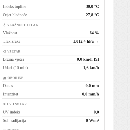
Indeks topline
30,0 °C
Osjet hladnoće
27,8 °C
💧 VLAŽNOST I TLAK
Vlažnost
64 %
Tlak zraka
1.012,4 hPa →
💨 VJETAR
Brzina vjetra
0,0 km/h ISI
Udari (10 min)
1,6 km/h
🌧 OBORINE
Danas
0,0 mm
Intenzitet
0,0 mm/h
☀ UV I SOLAR
UV indeks
0,0
Sol. radijacija
0 W/m²