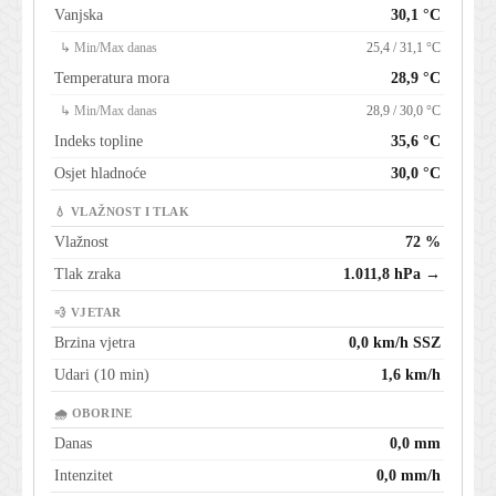
Vanjska
30,1 °C
↳ Min/Max danas
25,4 / 31,1 °C
Temperatura mora
28,9 °C
↳ Min/Max danas
28,9 / 30,0 °C
Indeks topline
35,6 °C
Osjet hladnoće
30,0 °C
💧 VLAŽNOST I TLAK
Vlažnost
72 %
Tlak zraka
1.011,8 hPa →
💨 VJETAR
Brzina vjetra
0,0 km/h SSZ
Udari (10 min)
1,6 km/h
🌧 OBORINE
Danas
0,0 mm
Intenzitet
0,0 mm/h