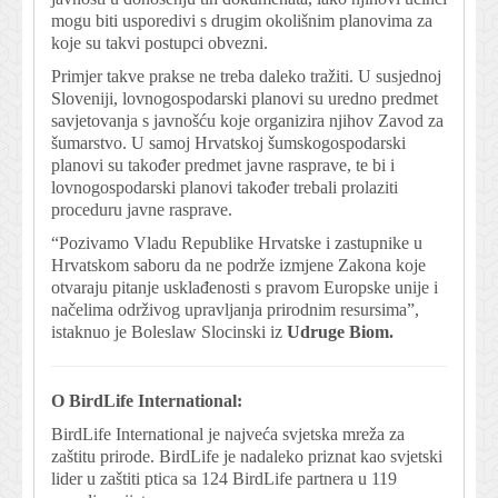
mogu biti usporedivi s drugim okolišnim planovima za
koje su takvi postupci obvezni.
Primjer takve prakse ne treba daleko tražiti. U susjednoj
Sloveniji, lovnogospodarski planovi su uredno predmet
savjetovanja s javnošću koje organizira njihov Zavod za
šumarstvo. U samoj Hrvatskoj šumskogospodarski
planovi su također predmet javne rasprave, te bi i
lovnogospodarski planovi također trebali prolaziti
proceduru javne rasprave.
“Pozivamo Vladu Republike Hrvatske i zastupnike u
Hrvatskom saboru da ne podrže izmjene Zakona koje
otvaraju pitanje usklađenosti s pravom Europske unije i
načelima održivog upravljanja prirodnim resursima”,
istaknuo je Boleslaw Slocinski iz
Udruge Biom.
O BirdLife International:
BirdLife International je najveća svjetska mreža za
zaštitu prirode. BirdLife je nadaleko priznat kao svjetski
lider u zaštiti ptica sa 124 BirdLife partnera u 119