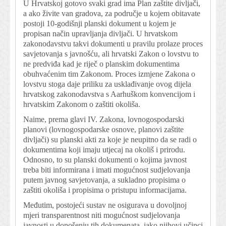
U Hrvatskoj gotovo svaki grad ima Plan zaštite divljači,
a ako živite van gradova, za područje u kojem obitavate
postoji 10-godišnji planski dokument u kojem je
propisan način upravljanja divljači. U hrvatskom
zakonodavstvu takvi dokumenti u pravilu prolaze proces
savjetovanja s javnošću, ali hrvatski Zakon o lovstvu to
ne predviđa kad je riječ o planskim dokumentima
obuhvaćenim tim Zakonom. Proces izmjene Zakona o
lovstvu stoga daje priliku za usklađivanje ovog dijela
hrvatskog zakonodavstva s Aarhuškom konvencijom i
hrvatskim Zakonom o zaštiti okoliša.
Naime, prema glavi IV. Zakona, lovnogospodarski
planovi (lovnogospodarske osnove, planovi zaštite
divljači) su planski akti za koje je neupitno da se radi o
dokumentima koji imaju utjecaj na okoliš i prirodu.
Odnosno, to su planski dokumenti o kojima javnost
treba biti informirana i imati mogućnost sudjelovanja
putem javnog savjetovanja, a sukladno propisima o
zaštiti okoliša i propisima o pristupu informacijama.
Međutim, postojeći sustav ne osigurava u dovoljnoj
mjeri transparentnost niti mogućnost sudjelovanja
javnosti u donošenju tih dokumenata, iako njihovi učinci