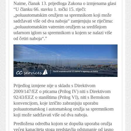
Naime, članak 13. prijedloga Zakona o izmjenama glasi
“U članku 66. stavku 1. točki 15. riječi:
„poluautomatskim oružjem sa spremnikom koji može
sadržavati više od dva naboja“ zamjenjuju se riječima:
„poluautomatskim vatrenim oružjem sa središnjom
udarnom iglom sa spremnikom u kojem se nalazi više
od četiri naboja“.”
Prijedlog izmjene nije u skladu s Direktivom
2009/147/EZ o pticama (Prilog IV) niti s Direktivom
92/43/EEZ o staništima (Prilog VI), niti s Bernskom
konvencijom, koje izričito zabranjuju uporabu
poluautomatskog i automatskog oružja sa spremnikom
koji može sadržavati više od dva naboja.
Predložena odredba kojom se dopušta uporaba oružja
većeg kapaciteta stoga predstavlja odstupanje od jasno