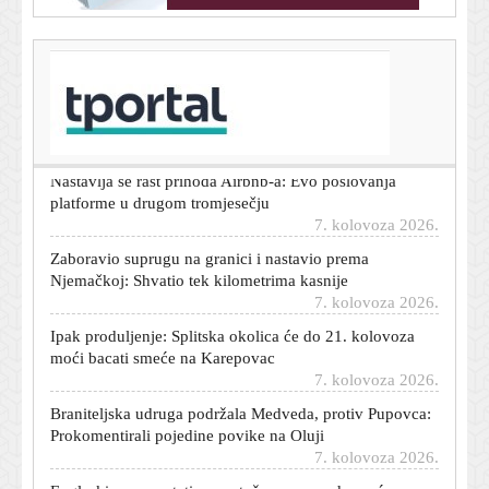
T-portal.hr
Zara ima suknju koja spašava svaki ljetni stajling, a stoji
manje od 40 eura
7. kolovoza 2026.
Nastavlja se rast prihoda Airbnb-a: Evo poslovanja
platforme u drugom tromjesečju
7. kolovoza 2026.
Zaboravio suprugu na granici i nastavio prema
Njemačkoj: Shvatio tek kilometrima kasnije
7. kolovoza 2026.
Ipak produljenje: Splitska okolica će do 21. kolovoza
moći bacati smeće na Karepovac
7. kolovoza 2026.
Braniteljska udruga podržala Medveda, protiv Pupovca:
Prokomentirali pojedine povike na Oluji
7. kolovoza 2026.
Engleski reprezentativac optužen za napad u noćnom