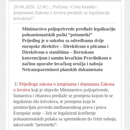
20.04.2026. 12:41; ;
Početna
/
Crna kronika
/
Izmjenama Zakona o lovstvu predlaže se legalizacija
krivolova!?
Ministarstvo poljoprivrede predlaže legalizaciju
poluautomatskih puški “petometki”
Prijedlog je u sukobu sa odredbama dvije
europske direktive – Direktivom o pticama i
Direktivom o staništima – Bernskom
konvencijom i samim lovačkim Pravilnikom o
načinu uporabe lovačkog oružja i naboja
Netransparentnost planskih dokumenata
U
Prijedlogu zakona o izmjenama i dopunama Zakona
o lovstvu
koji je objavilo Ministarstvo poljoprivrede,
šumarstva i ribarstva predlaže se promjena kojom bi se
legalizirao dio krivolova, te promjena koja bi
predstavljala povredu međunarodnog prava i prava
Europske unije – želi se legalizirati korištenje
poluautomatskih pušaka sa spremnikom do četiri naboja,
takozvanih “petometki”.