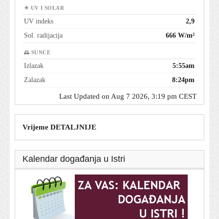
☀ UV I SOLAR
UV indeks
2,9
Sol. radijacija
666 W/m²
🌅 SUNCE
Izlazak
5:55am
Zalazak
8:24pm
Last Updated on Aug 7 2026, 3:19 pm CEST
Vrijeme DETALJNIJE
Kalendar događanja u Istri