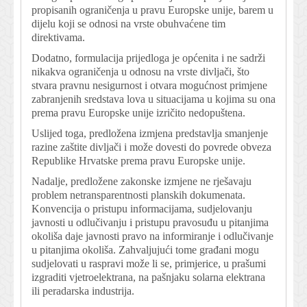
propisanih ograničenja u pravu Europske unije, barem u
dijelu koji se odnosi na vrste obuhvaćene tim
direktivama.
Dodatno, formulacija prijedloga je općenita i ne sadrži
nikakva ograničenja u odnosu na vrste divljači, što
stvara pravnu nesigurnost i otvara mogućnost primjene
zabranjenih sredstava lova u situacijama u kojima su ona
prema pravu Europske unije izričito nedopuštena.
Uslijed toga, predložena izmjena predstavlja smanjenje
razine zaštite divljači i može dovesti do povrede obveza
Republike Hrvatske prema pravu Europske unije.
Nadalje, predložene zakonske izmjene ne rješavaju
problem netransparentnosti planskih dokumenata.
Konvencija o pristupu informacijama, sudjelovanju
javnosti u odlučivanju i pristupu pravosuđu u pitanjima
okoliša daje javnosti pravo na informiranje i odlučivanje
u pitanjima okoliša. Zahvaljujući tome građani mogu
sudjelovati u raspravi može li se, primjerice, u prašumi
izgraditi vjetroelektrana, na pašnjaku solarna elektrana
ili peradarska industrija.