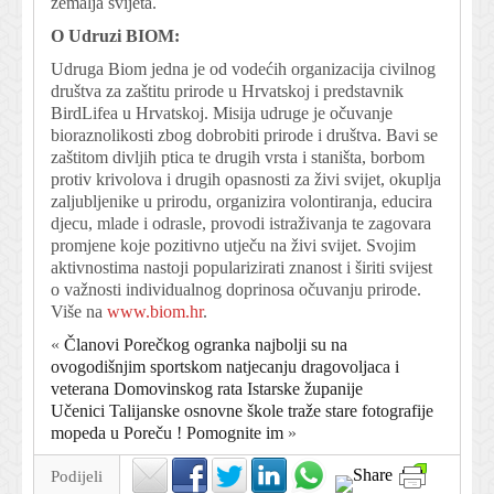
zemalja svijeta.
O Udruzi BIOM:
Udruga Biom jedna je od vodećih organizacija civilnog
društva za zaštitu prirode u Hrvatskoj i predstavnik
BirdLifea u Hrvatskoj. Misija udruge je očuvanje
bioraznolikosti zbog dobrobiti prirode i društva. Bavi se
zaštitom divljih ptica te drugih vrsta i staništa, borbom
protiv krivolova i drugih opasnosti za živi svijet, okuplja
zaljubljenike u prirodu, organizira volontiranja, educira
djecu, mlade i odrasle, provodi istraživanja te zagovara
promjene koje pozitivno utječu na živi svijet. Svojim
aktivnostima nastoji popularizirati znanost i širiti svijest
o važnosti individualnog doprinosa očuvanju prirode.
Više na
www.biom.hr
.
«
Članovi Porečkog ogranka najbolji su na
ovogodišnjim sportskom natjecanju dragovoljaca i
veterana Domovinskog rata Istarske županije
Učenici Talijanske osnovne škole traže stare fotografije
mopeda u Poreču ! Pomognite im
»
Podijeli