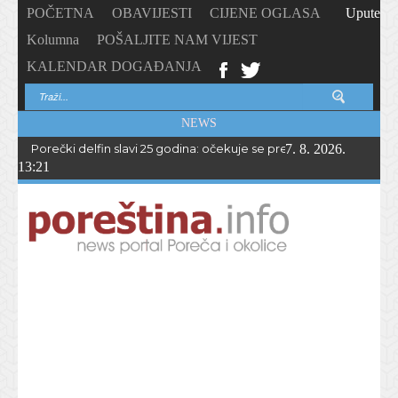
POČETNA
OBAVIJESTI
CIJENE OGLASA
Upute
Kolumna
POŠALJITE NAM VIJEST
KALENDAR DOGAĐANJA
NEWS
Porečki delfin slavi 25 godina: očekuje se preko 1.700 sudionika 
7. 8. 2026.
13:21