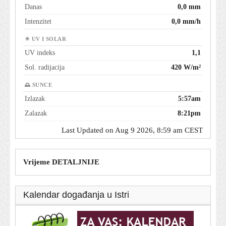
Danas
0,0 mm
Intenzitet
0,0 mm/h
☀ UV I SOLAR
UV indeks
1,1
Sol. radijacija
420 W/m²
🌅 SUNCE
Izlazak
5:57am
Zalazak
8:21pm
Last Updated on Aug 9 2026, 8:59 am CEST
Vrijeme DETALJNIJE
Kalendar događanja u Istri