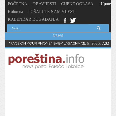
POČETNA
OBAVIJESTI
CIJENE OGLASA
Upute
Kolumna
POŠALJITE NAM VIJEST
KALENDAR DOGAĐANJA
NEWS
“FACE ON YOUR PHONE”: BABY LASAGNA OBJAVIO NOVI SING
9. 8. 2026. 7:02