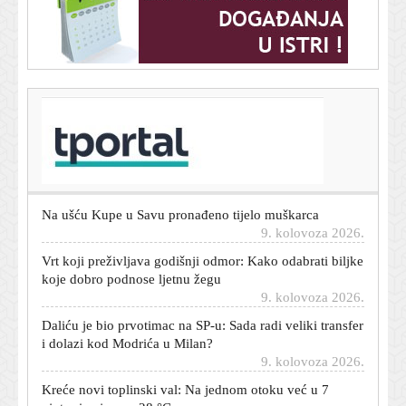
T-portal.hr
Još jedan Hrvat dolazi u Brazil: Igrat će gradski derbi
protiv Krovinovića
9. kolovoza 2026.
Na ušću Kupe u Savu pronađeno tijelo muškarca
9. kolovoza 2026.
Vrt koji preživljava godišnji odmor: Kako odabrati biljke
koje dobro podnose ljetnu žegu
9. kolovoza 2026.
Daliću je bio prvotimac na SP-u: Sada radi veliki transfer
i dolazi kod Modrića u Milan?
9. kolovoza 2026.
Kreće novi toplinski val: Na jednom otoku već u 7
ujutro izmjereno 28 °C