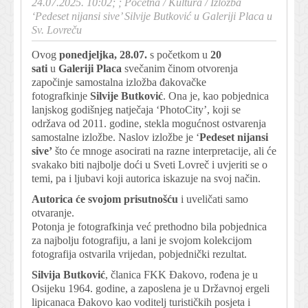
24.07.2025. 10:02; ;
Početna
/
Kultura
/
Izložba
‘Pedeset nijansi sive’ Silvije Butković u Galeriji Placa u
Sv. Lovreču
Ovog
ponedjeljka, 28.07.
s početkom u
20
sati
u
Galeriji Placa
svečanim činom otvorenja
započinje samostalna izložba đakovačke
fotografkinje
Silvije Butković
. Ona je, kao pobjednica
lanjskog godišnjeg natječaja ‘PhotoCity’, koji se
održava od 2011. godine, stekla mogućnost ostvarenja
samostalne izložbe. Naslov izložbe je ‘
Pedeset nijansi
sive’
što će mnoge asocirati na razne interpretacije, ali će
svakako biti najbolje doći u Sveti Lovreč i uvjeriti se o
temi, pa i ljubavi koji autorica iskazuje na svoj način.
Autorica će svojom prisutnošću
i uveličati samo
otvaranje.
Potonja je fotografkinja već prethodno bila pobjednica
za najbolju fotografiju, a lani je svojom kolekcijom
fotografija ostvarila vrijedan, pobjednički rezultat.
Silvija Butković
, članica FKK Đakovo, rođena je u
Osijeku 1964. godine, a zaposlena je u Državnoj ergeli
lipicanaca Đakovo kao voditelj turističkih posjeta i