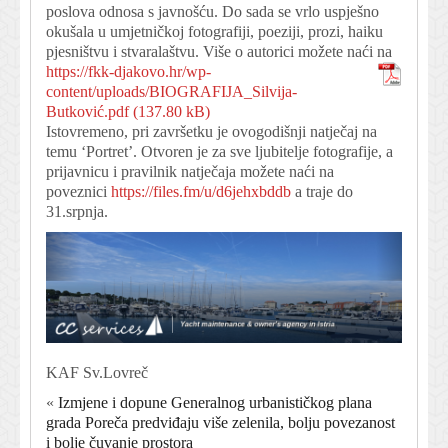
poslova odnosa s javnošću. Do sada se vrlo uspješno
okušala u umjetničkoj fotografiji, poeziji, prozi, haiku
pjesništvu i stvaralaštvu. Više o autorici možete naći na
https://fkk-djakovo.hr/wp-
content/uploads/BIOGRAFIJA_Silvija-
Butković.pdf
Istovremeno, pri završetku je ovogodišnji natječaj na
temu ‘Portret’. Otvoren je za sve ljubitelje fotografije, a
prijavnicu i pravilnik natječaja možete naći na
poveznici
https://files.fm/u/d6jehxbddb
a traje do
31.srpnja.
KAF Sv.Lovreč
«
Izmjene i dopune Generalnog urbanističkog plana
grada Poreča predviđaju više zelenila, bolju povezanost
i bolje čuvanje prostora