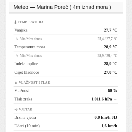
Meteo — Marina Poreč ( 4m iznad mora )
🌡 TEMPERATURA
Vanjska
27,7 °C
↳ Min/Max danas
25,4 / 27,7 °C
Temperatura mora
28,9 °C
↳ Min/Max danas
28,9 / 29,4 °C
Indeks topline
28,9 °C
Osjet hladnoće
27,8 °C
💧 VLAŽNOST I TLAK
Vlažnost
60 %
Tlak zraka
1.011,6 hPa →
💨 VJETAR
Brzina vjetra
0,0 km/h JIJ
Udari (10 min)
1,6 km/h