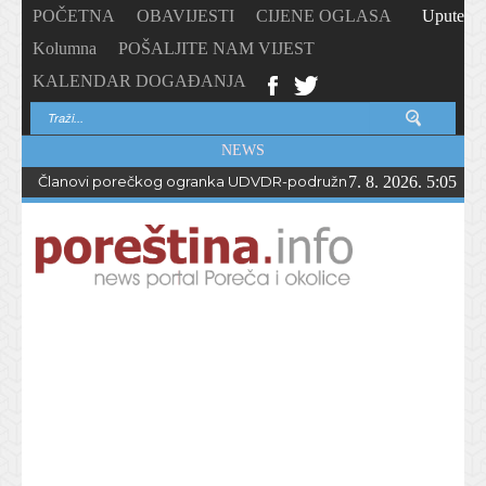
POČETNA
OBAVIJESTI
CIJENE OGLASA
Upute
Kolumna
POŠALJITE NAM VIJEST
KALENDAR DOGAĐANJA
NEWS
Članovi porečkog ogranka UDVDR-podružnice Istarske županije
7. 8. 2026. 5:05