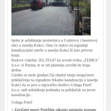
tijeku je asfaltiranje prometnica u Grabovoj i Jasenovoj
ulici u naselju Kukci, čime će radovi na izgradnji
kanalizacijske mreže u naselju Kukci II faze privesti
kraju.
Radove vrijedne 262.293,67 kn izvodi tvrtka „ZEBRA"
d.o.o. iz Pazina, te se isti planiraju završiti do kraja
tjedna.
Ujedno se mole građani čiji objekti imaju mogućnost
priključenja na izgrađenu fekalnu kanalizaciju u naselju
Kukci da se jave u trgovačko društvo Usluga Poreč
d.o.o. radi usklađenja podataka za priključak na javnu
kanalizaciju .
Usluga Poreč
«
Zavičajni muzej Poreštine otkupio najstariju poznatu