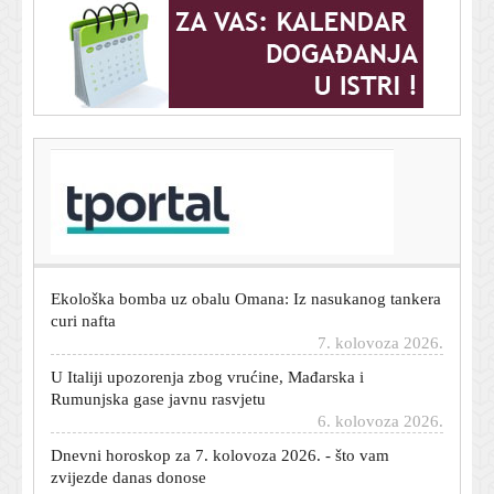
T-portal.hr
'Gospić je naš dom' traži hitnu sanaciju, trajni nadzor
vode i tla te ostavke upletenih
7. kolovoza 2026.
Ekološka bomba uz obalu Omana: Iz nasukanog tankera
curi nafta
7. kolovoza 2026.
U Italiji upozorenja zbog vrućine, Mađarska i
Rumunjska gase javnu rasvjetu
6. kolovoza 2026.
Dnevni horoskop za 7. kolovoza 2026. - što vam
zvijezde danas donose
6. kolovoza 2026.