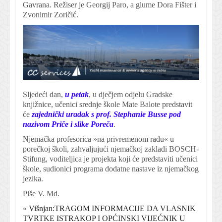
Gavrana. Režiser je Georgij Paro, a glume Dora Fišter i
Zvonimir Zoričić.
Sljedeći dan,
u petak
, u dječjem odjelu Gradske
knjižnice, učenici srednje škole Mate Balote predstavit
će
zajednički uradak s prof. Stephanie Busse pod
nazivom Priče i slike Poreča
.
Njemačka profesorica »na privremenom radu« u
porečkoj školi, zahvaljujući njemačkoj zakladi BOSCH-
Stifung, voditeljica je projekta koji će predstaviti učenici
škole, sudionici programa dodatne nastave iz njemačkog
jezika.
Piše V. Md.
«
Višnjan:TRAGOM INFORMACIJE DA VLASNIK
TVRTKE ISTRAKOP I OPĆINSKI VIJEĆNIK U