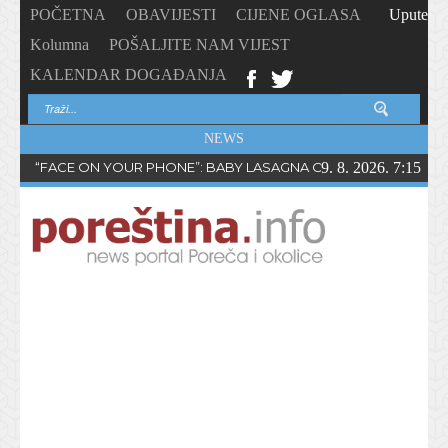
POČETNA
OBAVIJESTI
CIJENE OGLASA
Upute
Kolumna
POŠALJITE NAM VIJEST
KALENDAR DOGAĐANJA
NEWS
“FACE ON YOUR PHONE”: BABY LASAGNA OBJAVIO NOVI SING
9. 8. 2026. 7:15