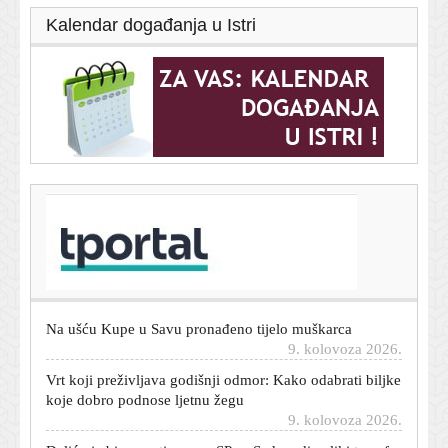
Kalendar događanja u Istri
T-portal.hr
Još jedan Hrvat dolazi u Brazil: Igrat će gradski derbi
protiv Krovinovića
9. kolovoza 2026.
Na ušću Kupe u Savu pronađeno tijelo muškarca
9. kolovoza 2026.
Vrt koji preživljava godišnji odmor: Kako odabrati biljke
koje dobro podnose ljetnu žegu
9. kolovoza 2026.
Daliću je bio prvotimac na SP-u: Sada radi veliki transfer