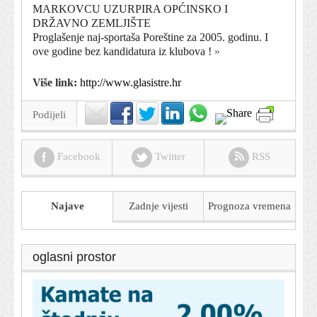
MARKOVCU UZURPIRA OPĆINSKO I
DRŽAVNO ZEMLJIŠTE
Proglašenje naj-sportaša Poreštine za 2005. godinu. I
ove godine bez kandidatura iz klubova !
»
Više link:
http://www.glasistre.hr
Podijeli
Facebook
Twitter
RSS
Najave
Zadnje vijesti
Prognoza
vremena
oglasni prostor