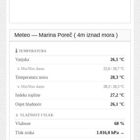
Meteo — Marina Poreč ( 4m iznad mora )
🌡 TEMPERATURA
Vanjska
26,1 °C
↳ Min/Max danas
22,6 / 26,7 °C
Temperatura mora
28,3 °C
↳ Min/Max danas
28,3 / 28,3 °C
Indeks topline
27,2 °C
Osjet hladnoće
26,1 °C
💧 VLAŽNOST I TLAK
Vlažnost
68 %
Tlak zraka
1.016,0 hPa →