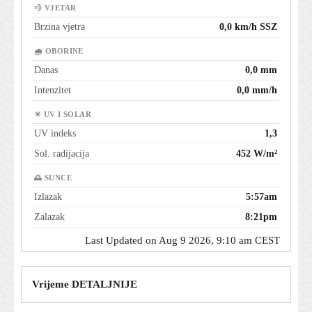
💨 VJETAR
Brzina vjetra
0,0 km/h SSZ
🌧 OBORINE
Danas
0,0 mm
Intenzitet
0,0 mm/h
☀ UV I SOLAR
UV indeks
1,3
Sol. radijacija
452 W/m²
🌅 SUNCE
Izlazak
5:57am
Zalazak
8:21pm
Last Updated on Aug 9 2026, 9:10 am CEST
Vrijeme DETALJNIJE