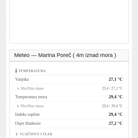
Meteo — Marina Poreč ( 4m iznad mora )
🌡 TEMPERATURA
Vanjska
27,1 °C
↳ Min/Max danas
25,4 / 27,2 °C
Temperatura mora
29,4 °C
↳ Min/Max danas
29,4 / 29,4 °C
Indeks topline
29,4 °C
Osjet hladnoće
27,2 °C
💧 VLAŽNOST I TLAK