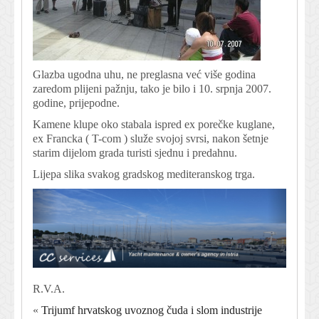
Glazba ugodna uhu, ne preglasna već više godina
zaredom plijeni pažnju, tako je bilo i 10. srpnja 2007.
godine, prijepodne.
Kamene klupe oko stabala ispred ex porečke kuglane,
ex Francka ( T-com ) služe svojoj svrsi, nakon šetnje
starim dijelom grada turisti sjednu i predahnu.
Lijepa slika svakog gradskog mediteranskog trga.
R.V.A.
«
Trijumf hrvatskog uvoznog čuda i slom industrije