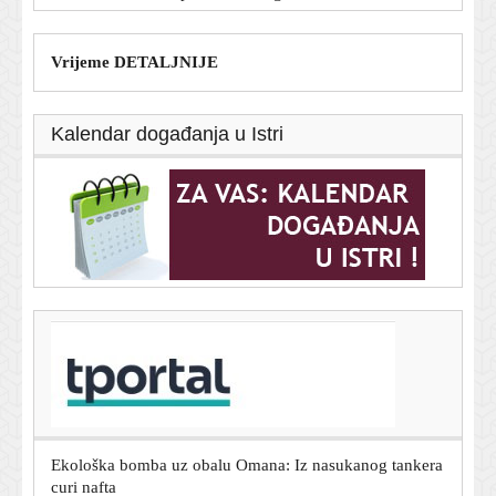
Vrijeme DETALJNIJE
Kalendar događanja u Istri
T-portal.hr
'Gospić je naš dom' traži hitnu sanaciju, trajni nadzor
vode i tla te ostavke upletenih
7. kolovoza 2026.
Ekološka bomba uz obalu Omana: Iz nasukanog tankera
curi nafta
7. kolovoza 2026.