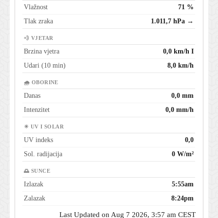
Vlažnost
71 %
Tlak zraka
1.011,7 hPa →
💨 VJETAR
Brzina vjetra
0,0 km/h I
Udari (10 min)
8,0 km/h
🌧 OBORINE
Danas
0,0 mm
Intenzitet
0,0 mm/h
☀ UV I SOLAR
UV indeks
0,0
Sol. radijacija
0 W/m²
🌅 SUNCE
Izlazak
5:55am
Zalazak
8:24pm
Last Updated on Aug 7 2026, 3:57 am CEST