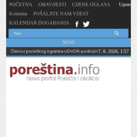
POČETNA
OBAVIJESTI
CIJENE OGLASA
Upute
Kolumna
POŠALJITE NAM VIJEST
KALENDAR DOGAĐANJA
NEWS
Članovi porečkog ogranka UDVDR-podružnice Istarske županije
7. 8. 2026. 1:57