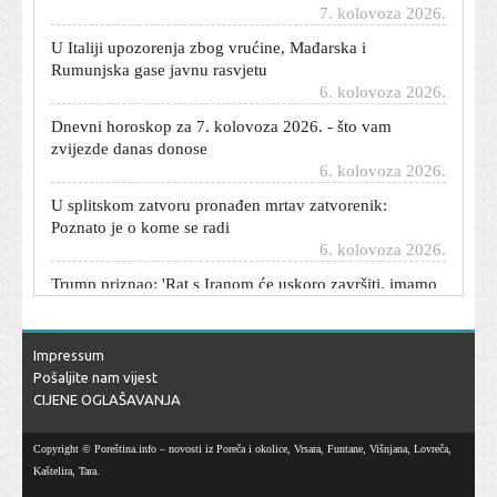
U Italiji upozorenja zbog vrućine, Mađarska i
Rumunjska gase javnu rasvjetu
6. kolovoza 2026.
Dnevni horoskop za 7. kolovoza 2026. - što vam
zvijezde danas donose
6. kolovoza 2026.
U splitskom zatvoru pronađen mrtav zatvorenik:
Poznato je o kome se radi
6. kolovoza 2026.
Trump priznao: 'Rat s Iranom će uskoro završiti, imamo
problem s oružjem'
6. kolovoza 2026.
Novo doba antibiotika: Umjetna inteligencija dizajnirala
Impressum
ubojicu bakterija
Pošaljite nam vijest
6. kolovoza 2026.
CIJENE OGLAŠAVANJA
Češki planinar preminuo na Biokovu: Ni HGSS ga nije
mogao spasiti
Copyright © Poreština.info – novosti iz Poreča i okolice, Vrsara, Funtane, Višnjana, Lovreča,
6. kolovoza 2026.
Kaštelira, Tara.