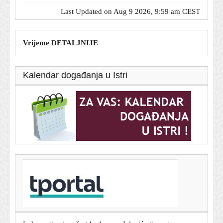
Last Updated on Aug 9 2026, 9:59 am CEST
Vrijeme DETALJNIJE
Kalendar događanja u Istri
T-portal.hr
Ruska prijetnja Europi nalazi se u susjedstvu? U gradu
na granici će izbiti kriza
9. kolovoza 2026.
Lokomotiva ima šest bodova, a Jelavić nije potpuno