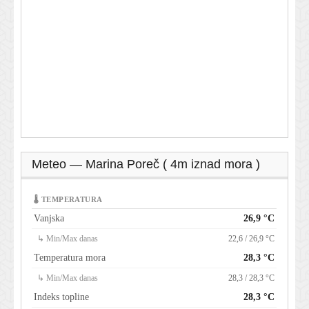
Meteo — Marina Poreč ( 4m iznad mora )
🌡 TEMPERATURA
Vanjska
26,9 °C
↳ Min/Max danas
22,6 / 26,9 °C
Temperatura mora
28,3 °C
↳ Min/Max danas
28,3 / 28,3 °C
Indeks topline
28,3 °C