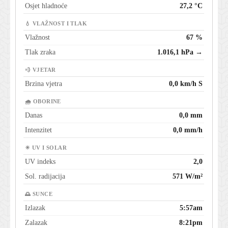
Osjet hladnoće
27,2 °C
💧 VLAŽNOST I TLAK
Vlažnost
67 %
Tlak zraka
1.016,1 hPa →
💨 VJETAR
Brzina vjetra
0,0 km/h S
🌧 OBORINE
Danas
0,0 mm
Intenzitet
0,0 mm/h
☀ UV I SOLAR
UV indeks
2,0
Sol. radijacija
571 W/m²
🌅 SUNCE
Izlazak
5:57am
Zalazak
8:21pm