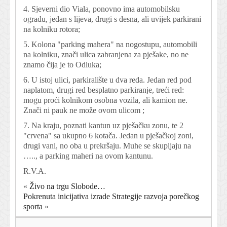
4. Sjeverni dio Viala, ponovno ima automobilsku
ogradu, jedan s lijeva, drugi s desna, ali uvijek parkirani
na kolniku rotora;
5. Kolona "parking mahera" na nogostupu, automobili
na kolniku, znači ulica zabranjena za pješake, no ne
znamo čija je to Odluka;
6. U istoj ulici, parkiralište u dva reda. Jedan red pod
naplatom, drugi red besplatno parkiranje, treći red:
mogu proći kolnikom osobna vozila, ali kamion ne.
Znači ni pauk ne može ovom ulicom ;
7. Na kraju, poznati kantun uz pješačku zonu, te 2
"crvena" sa ukupno 6 kotača. Jedan u pješačkoj zoni,
drugi vani, no oba u prekršaju. Muhe se skupljaju na
….., a parking maheri na ovom kantunu.
R.V.A.
«
Živo na trgu Slobode…
Pokrenuta inicijativa izrade Strategije razvoja porečkog
sporta
»