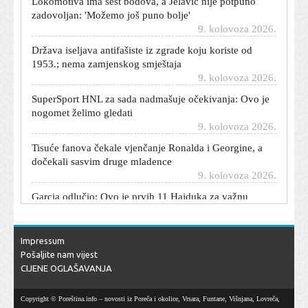
zadovoljan: 'Možemo još puno bolje'
9. kolovoza 2026.
Država iseljava antifašiste iz zgrade koju koriste od
1953.; nema zamjenskog smještaja
9. kolovoza 2026.
SuperSport HNL za sada nadmašuje očekivanja: Ovo je
nogomet želimo gledati
9. kolovoza 2026.
Tisuće fanova čekale vjenčanje Ronalda i Georgine, a
dočekali sasvim druge mladence
9. kolovoza 2026.
Garcia odlučio: Ovo je prvih 11 Hajduka za važnu
utakmicu s Istrom
9. kolovoza 2026.
Prijatelji na koje uvijek možete računati: Ovi
Impressum
horoskopski znakovi neće vas napustiti ni u najtežim
Pošaljite nam vijest
trenucima
CIJENE OGLAŠAVANJA
9. kolovoza 2026.
Iran postavio novi uvjet SAD-u: 'Ne smijete nam više
Copyright © Poreština.info – novosti iz Poreča i okolice, Vrsara, Funtane, Višnjana, Lovreča,