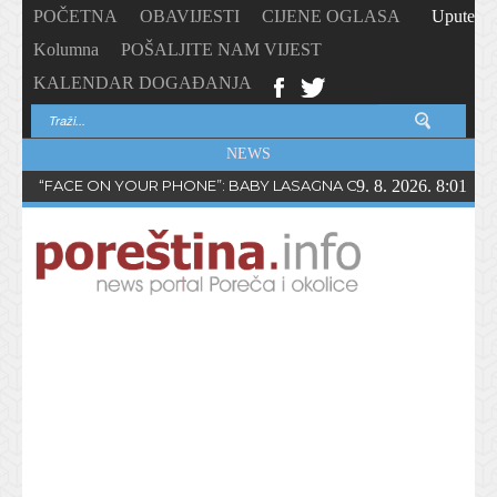
POČETNA
OBAVIJESTI
CIJENE OGLASA
Upute
Kolumna
POŠALJITE NAM VIJEST
KALENDAR DOGAĐANJA
NEWS
“FACE ON YOUR PHONE”: BABY LASAGNA OBJAVIO NOVI SING
9. 8. 2026. 8:01