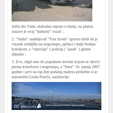
Južni dio Viala, slobodno mjesto u hladu, na platou,
zauzeo je ovaj "kulturni" vozač ;
2. "Stalni" snabdjevač "Fast fooda" uporno misli da je
vlasnik zemljišta na nogostupu, pješaci i dalje hodaju
kolnikom, a "represija" ( policija i "pauk" ) glume
slijepilo ;
3. Evo, stigli smo do popularne krivine kojom se skreće
prema kolodvoru i nogostupa, a "biser" 10. srpnja 2007.
godine i prvi na top listi parking mahera priskrbio si je
automobil Grada Poreča, nazdravlje;