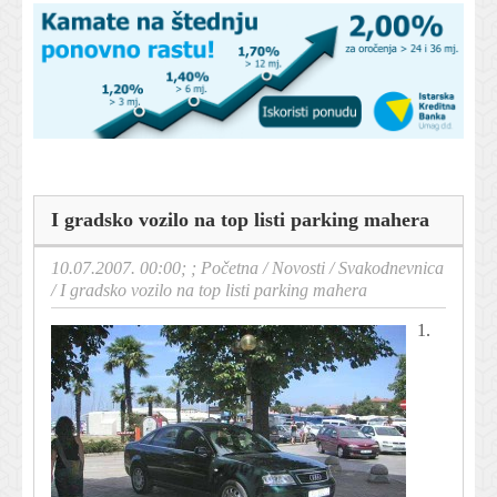
I gradsko vozilo na top listi parking mahera
10.07.2007. 00:00; ;
Početna
/
Novosti
/
Svakodnevnica
/
I gradsko vozilo na top listi parking mahera
1.