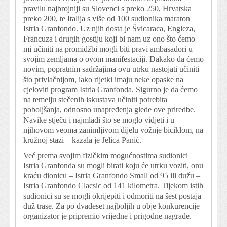
pravilu najbrojniji su Slovenci s preko 250, Hrvatska
preko 200, te Italija s više od 100 sudionika maraton
Istria Granfondo. Uz njih dosta je Švicaraca, Engleza,
Francuza i drugih gostiju koji bi nam uz ono što ćemo
mi učiniti na promidžbi mogli biti pravi ambasadori u
svojim zemljama o ovom manifestaciji. Dakako da ćemo
novim, popratnim sadržajima ovu utrku nastojati učiniti
što privlačnijom, iako rijetki imaju neke opaske na
cjeloviti program Istria Granfonda. Sigurno je da ćemo
na temelju stečenih iskustava učiniti potrebita
poboljšanja, odnosno unapređenja glede ove priredbe.
Navike stječu i najmlađi što se moglo vidjeti i u
njihovom veoma zanimljivom dijelu vožnje biciklom, na
kružnoj stazi – kazala je Jelica Panić.
Već prema svojim fizičkim mogućnostima sudionici
Istria Granfonda su mogli birati koju će utrku voziti, onu
kraću dionicu – Istria Granfondo Small od 95 ili dužu –
Istria Granfondo Clacsic od 141 kilometra. Tijekom istih
sudionici su se mogli okrijepiti i odmoriti na šest postaja
duž trase. Za po dvadeset najboljih u obje konkurencije
organizator je pripremio vrijedne i prigodne nagrade.