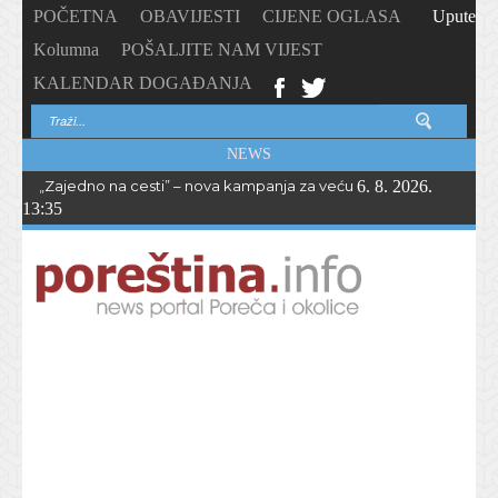
POČETNA
OBAVIJESTI
CIJENE OGLASA
Upute
Kolumna
POŠALJITE NAM VIJEST
KALENDAR DOGAĐANJA
NEWS
„Zajedno na cesti” – nova kampanja za veću sigurnost biciklista i 
6. 8. 2026.
13:35