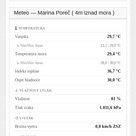
Meteo — Marina Poreč ( 4m iznad mora )
🌡 TEMPERATURA
Vanjska
29,7 °C
↳ Min/Max danas
23,2 / 29,9 °C
Temperatura mora
29,4 °C
↳ Min/Max danas
28,9 / 30,0 °C
Indeks topline
36,7 °C
Osjet hladnoće
30,0 °C
💧 VLAŽNOST I TLAK
Vlažnost
81 %
Tlak zraka
1.011,6 hPa
💨 VJETAR
Brzina vjetra
0,0 km/h ZSZ