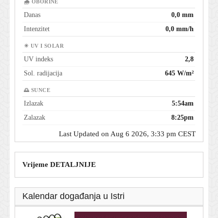
🌧 OBORINE
Danas
0,0 mm
Intenzitet
0,0 mm/h
☀ UV I SOLAR
UV indeks
2,8
Sol. radijacija
645 W/m²
🌅 SUNCE
Izlazak
5:54am
Zalazak
8:25pm
Last Updated on Aug 6 2026, 3:33 pm CEST
Vrijeme DETALJNIJE
Kalendar događanja u Istri