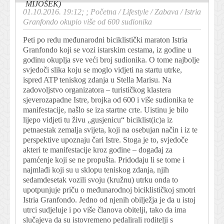
MIJOŠEK)
01.10.2016. 19:12; ;
Početna
/
Lifestyle
/
Zabava
/
Istria
Granfondo okupio više od 600 sudionika
Peti po redu međunarodni biciklistički maraton Istria
Granfondo koji se vozi istarskim cestama, iz godine u
godinu okuplja sve veći broj sudionika. O tome najbolje
svjedoči slika koju se moglo vidjeti na startu utrke,
ispred ATP teniskog zdanja u Stella Marisu. Na
zadovoljstvo organizatora – turističkog klastera
sjeverozapadne Istre, brojka od 600 i više sudionika te
manifestacije, našlo se iza startne crte. Uistinu je bilo
lijepo vidjeti tu živu „gusjenicu“ biciklist(ic)a iz
petnaestak zemalja svijeta, koji na osebujan način i iz te
perspektive upoznaju čari Istre. Stoga je to, svjedoče
akteri te manifestacije kroz godine – događaj za
pamćenje koji se ne propušta. Pridodaju li se tome i
najmlađi koji su u sklopu teniskog zdanja, njih
sedamdesetak vozili svoju (kružnu) utrku onda to
upotpunjuje priču o međunarodnoj biciklističkoj smotri
Istria Granfondo. Jedno od njenih obilježja je da u istoj
utrci sudjeluje i po više članova obitelji, tako da ima
slučajeva da su istovremeno pedalirali roditelji s