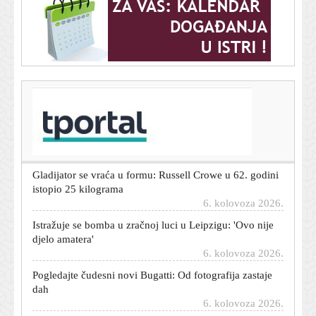
T-portal.hr
Deutsche Telekom s rastom prihoda u drugom
tromjesečju
6. kolovoza 2026.
Gladijator se vraća u formu: Russell Crowe u 62. godini
istopio 25 kilograma
6. kolovoza 2026.
Istražuje se bomba u zračnoj luci u Leipzigu: 'Ovo nije
djelo amatera'
6. kolovoza 2026.
Pogledajte čudesni novi Bugatti: Od fotografija zastaje
dah
6. kolovoza 2026.
Nastavlja se pritisak na Kremlj: Britanija uvodi nove