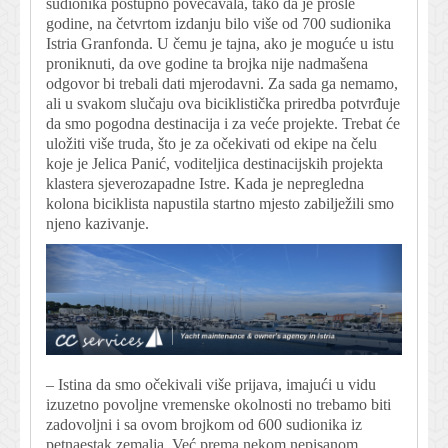
sudionika postupno povećavala, tako da je prošle
godine, na četvrtom izdanju bilo više od 700 sudionika
Istria Granfonda. U čemu je tajna, ako je moguće u istu
proniknuti, da ove godine ta brojka nije nadmašena
odgovor bi trebali dati mjerodavni. Za sada ga nemamo,
ali u svakom slučaju ova biciklistička priredba potvrđuje
da smo pogodna destinacija i za veće projekte. Trebat će
uložiti više truda, što je za očekivati od ekipe na čelu
koje je Jelica Panić, voditeljica destinacijskih projekta
klastera sjeverozapadne Istre. Kada je nepregledna
kolona biciklista napustila startno mjesto zabilježili smo
njeno kazivanje.
– Istina da smo očekivali više prijava, imajući u vidu
izuzetno povoljne vremenske okolnosti no trebamo biti
zadovoljni i sa ovom brojkom od 600 sudionika iz
petnaestak zemalja. Već prema nekom nepisanom