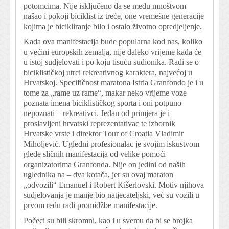
potomcima. Nije isključeno da se među mnoštvom
našao i pokoji biciklist iz treće, one vremešne generacije
kojima je bicikliranje bilo i ostalo životno opredjeljenje.
Kada ova manifestacija bude popularna kod nas, koliko
u većini europskih zemalja, nije daleko vrijeme kada će
u istoj sudjelovati i po koju tisuću sudionika. Radi se o
biciklističkoj utrci
rekreativnog
karaktera, najvećoj u
Hrvatskoj. Specifičnost maratona Istria Granfondo je i u
tome za „rame uz rame“, makar neko vrijeme voze
poznata imena biciklističkog sporta i oni potpuno
nepoznati – rekreativci. Jedan od primjera je i
proslavljeni hrvatski reprezentativac te izbornik
Hrvatske vrste i direktor Tour of Croatia Vladimir
Miholjević. Ugledni profesionalac je svojim iskustvom
glede sličnih manifestacija od velike pomoći
organizatorima Granfonda. Nije on jedini od naših
uglednika na – dva kotača, jer su ovaj maraton
„odvozili“ Emanuel i Robert Kišerlovski. Motiv njihova
sudjelovanja je manje bio natjecateljski, već su vozili u
prvom redu radi promidžbe manifestacije.
Počeci su bili skromni, kao i u svemu da bi se brojka