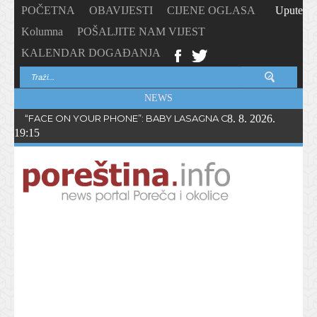
POČETNA
OBAVIJESTI
CIJENE OGLASA
Upute
Kolumna
POŠALJITE NAM VIJEST
KALENDAR DOGAĐANJA
NEWS
“FACE ON YOUR PHONE”: BABY LASAGNA OBJAVIO NOVI SING
8. 8. 2026.
19:15