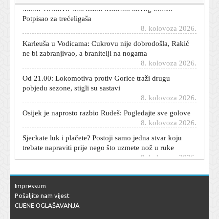
Mario Tičinović iznenadio izborom novog kluba:
Potpisao za trećeligaša
8. kolovoza 2026.
Karleuša u Vodicama: Cukrovu nije dobrodošla, Rakić
ne bi zabranjivao, a branitelji na nogama
8. kolovoza 2026.
Od 21.00: Lokomotiva protiv Gorice traži drugu
pobjedu sezone, stigli su sastavi
8. kolovoza 2026.
Osijek je naprosto razbio Rudeš: Pogledajte sve golove
8. kolovoza 2026.
Sjeckate luk i plačete? Postoji samo jedna stvar koju
trebate napraviti prije nego što uzmete nož u ruke
8. kolovoza 2026.
Hrvatska u Zagrebu nakon drame svladala Srbiju za
finale Svjetskog prvenstva
8. kolovoza 2026.
Impressum
Pošaljite nam vijest
Sopić nakon teškog poraza od Dinama stigao do važne
CIJENE OGLAŠAVANJA
pobjede i preuzeo vrh tablice