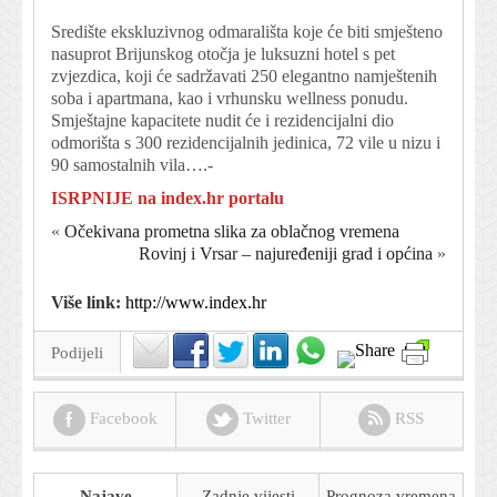
Središte ekskluzivnog odmarališta koje će biti smješteno
nasuprot Brijunskog otočja je luksuzni hotel s pet
zvjezdica, koji će sadržavati 250 elegantno namještenih
soba i apartmana, kao i vrhunsku wellness ponudu.
Smještajne kapacitete nudit će i rezidencijalni dio
odmorišta s 300 rezidencijalnih jedinica, 72 vile u nizu i
90 samostalnih vila….-
ISRPNIJE na index.hr portalu
«
Očekivana prometna slika za oblačnog vremena
Rovinj i Vrsar – najuređeniji grad i općina
»
Više link:
http://www.index.hr
Podijeli
Facebook
Twitter
RSS
Najave
Zadnje vijesti
Prognoza
vremena