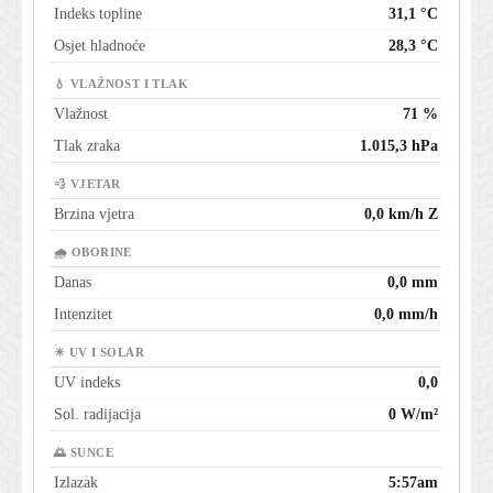
Indeks topline
31,1 °C
Osjet hladnoće
28,3 °C
💧 VLAŽNOST I TLAK
Vlažnost
71 %
Tlak zraka
1.015,3 hPa
💨 VJETAR
Brzina vjetra
0,0 km/h Z
🌧 OBORINE
Danas
0,0 mm
Intenzitet
0,0 mm/h
☀ UV I SOLAR
UV indeks
0,0
Sol. radijacija
0 W/m²
🌅 SUNCE
Izlazak
5:57am