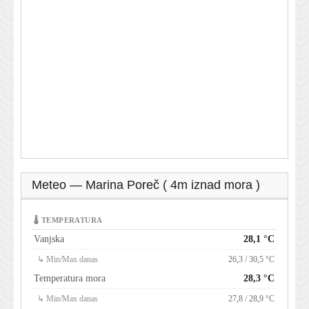
Meteo — Marina Poreč ( 4m iznad mora )
🌡 TEMPERATURA
Vanjska
28,1 °C
↳ Min/Max danas
26,3 / 30,5 °C
Temperatura mora
28,3 °C
↳ Min/Max danas
27,8 / 28,9 °C