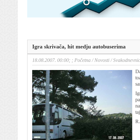
Igra skrivača, hit medju autobuserima
18.08.2007. 00:00; ;
Početna
/
Novosti
/
Svakodnevni
Da
to
sa
Ig
pa
na
ta
R.