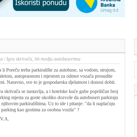
ca
/
Igra skrivača, hit medju autobuserima
 li Poreču treba parkiralište za autobuse, sa vodom, strujom,
aletom, autopraonom i mjestom za odmor vozača prosudite
mi. Naravno, sve to je gospodarska djelatnost i donosi dobit.
ra skrivača se nastavlja, a i hotelske kuće gube popriličan broj
rking mjesta za goste ukoliko dozvole da autobuseri parkiraju
 njihovim parkiralištima. Uz to ide i pitanje: "da li naplaćuju
j parking kao gostima za osobna vozila" ?
V.A.