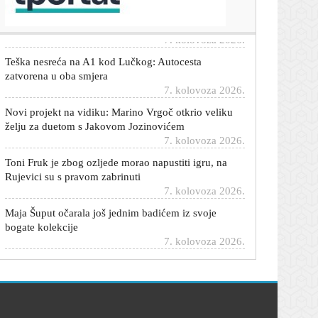
Evo koji je na svjetskoj ljestvici
7. kolovoza 2026.
Teška nesreća na A1 kod Lučkog: Autocesta
zatvorena u oba smjera
7. kolovoza 2026.
Novi projekt na vidiku: Marino Vrgoč otkrio veliku
želju za duetom s Jakovom Jozinovićem
7. kolovoza 2026.
Toni Fruk je zbog ozljede morao napustiti igru, na
Rujevici su s pravom zabrinuti
7. kolovoza 2026.
Maja Šuput očarala još jednim badićem iz svoje
bogate kolekcije
7. kolovoza 2026.
Želite mobitelom snimiti nadolazeću veliku pomrčinu
Sunca? Evo što trebate znati
7. kolovoza 2026.
VIDEO/FOTO Ovako Bundek već dugo nije
izgledao: Nevjerojatni prizori