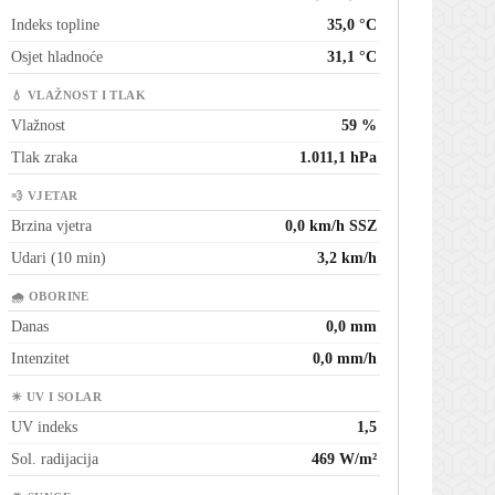
Indeks topline
35,0 °C
Osjet hladnoće
31,1 °C
💧 VLAŽNOST I TLAK
Vlažnost
59 %
Tlak zraka
1.011,1 hPa
💨 VJETAR
Brzina vjetra
0,0 km/h SSZ
Udari (10 min)
3,2 km/h
🌧 OBORINE
Danas
0,0 mm
Intenzitet
0,0 mm/h
☀ UV I SOLAR
UV indeks
1,5
Sol. radijacija
469 W/m²