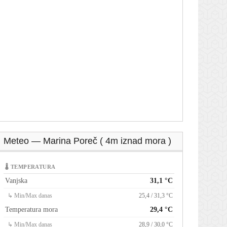
Meteo — Marina Poreč ( 4m iznad mora )
🌡 TEMPERATURA
Vanjska
31,1 °C
↳ Min/Max danas
25,4 / 31,3 °C
Temperatura mora
29,4 °C
↳ Min/Max danas
28,9 / 30,0 °C