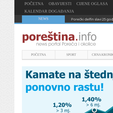
POČETNA
OBAVIJESTI
CIJENE OGLASA
KALENDAR DOGAĐANJA
NEWS
Porečki delfin slavi 25 go
POČETNA
SPORT
CRNA KRONI