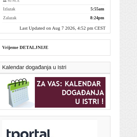
🌅 SUNCE
Izlazak
5:55am
Zalazak
8:24pm
Last Updated on Aug 7 2026, 4:52 pm CEST
Vrijeme DETALJNIJE
Kalendar događanja u Istri
T-portal.hr
Dalić postaje najplaćeniji hrvatski trener u povijesti.