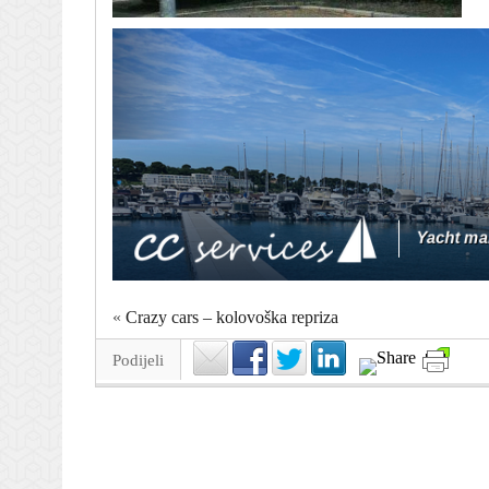
«
Crazy cars – kolovoška repriza
Podijeli