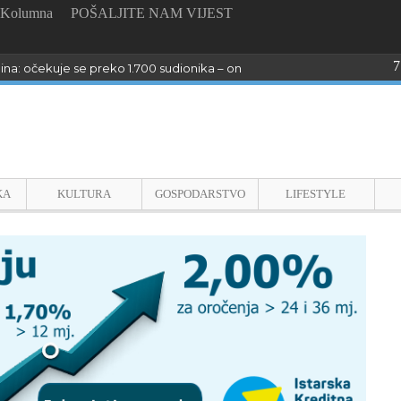
Kolumna
POŠALJITE NAM VIJEST
7
dina: očekuje se preko 1.700 sudionika – online prijave do 23. kolovoza
KA
KULTURA
GOSPODARSTVO
LIFESTYLE