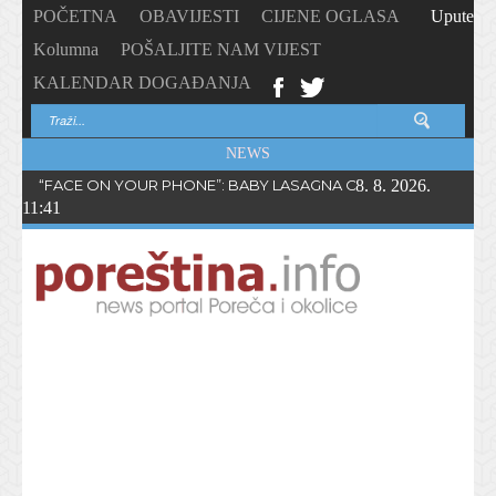
POČETNA
OBAVIJESTI
CIJENE OGLASA
Upute
Kolumna
POŠALJITE NAM VIJEST
KALENDAR DOGAĐANJA
NEWS
“FACE ON YOUR PHONE”: BABY LASAGNA OBJAVIO NOVI SING
8. 8. 2026.
11:41