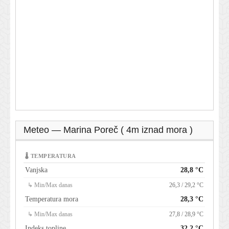
Meteo — Marina Poreč ( 4m iznad mora )
🌡 TEMPERATURA
Vanjska
28,8 °C
↳ Min/Max danas
26,3 / 29,2 °C
Temperatura mora
28,3 °C
↳ Min/Max danas
27,8 / 28,9 °C
Indeks topline
32,2 °C