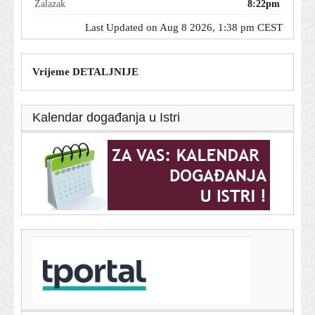
Zalazak
8:22pm
Last Updated on Aug 8 2026, 1:38 pm CEST
Vrijeme DETALJNIJE
Kalendar događanja u Istri
T-portal.hr
Bili su 100 dana u izolaciji: Završen važan pokus za
misiju na Mjesec i Mars
8. kolovoza 2026.