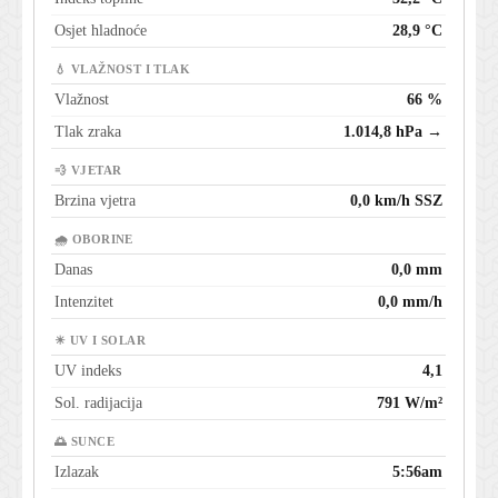
Osjet hladnoće
28,9 °C
💧 VLAŽNOST I TLAK
Vlažnost
66 %
Tlak zraka
1.014,8 hPa →
💨 VJETAR
Brzina vjetra
0,0 km/h SSZ
🌧 OBORINE
Danas
0,0 mm
Intenzitet
0,0 mm/h
☀ UV I SOLAR
UV indeks
4,1
Sol. radijacija
791 W/m²
🌅 SUNCE
Izlazak
5:56am