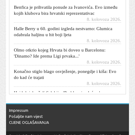
Benfica je prihvatila ponude za Ivanovića. Evo između
kojih klubova bira hrvatski reprezentativac
8. kolovoza 2026.
Halle Berry u 60. godini izgleda nestvarno: Glumica
odabrala haljinu u hit boji ljeta
8. kolovoza 2026.
Olmo otkrio kojeg Hrvata bi doveo u Barcelonu:
'Dinamo? Ide prema Ligi prvaka...'
8. kolovoza 2026.
Konačno stiglo blago osvježenje, ponegdje i kiša: Evo
do kad će trajati
8. kolovoza 2026.
Hajduk jako želi Selahija: 'Problem je plaća...'
8. kolovoza 2026.
Trump novom predsjedniku Kolumbije obećao milijardu
dolara za lov na narkodilere
Impressum
8. kolovoza 2026.
Pošaljite nam vijest
CIJENE OGLAŠAVANJA
Iza kulisa vjenčanja Emme Roberts: Glumica je
podijelila intimne trenutke s ceremonije