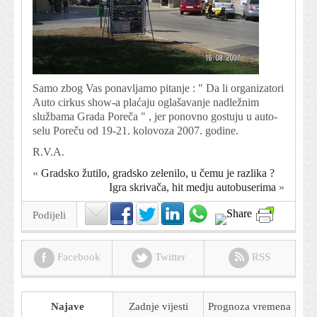
Samo zbog Vas ponavljamo pitanje : " Da li organizatori
Auto cirkus show-a plaćaju oglašavanje nadležnim
službama Grada Poreča " , jer ponovno gostuju u auto-
selu Poreču od 19-21. kolovoza 2007. godine.
R.V.A.
«
Gradsko žutilo, gradsko zelenilo, u čemu je razlika ?
Igra skrivača, hit medju autobuserima
»
Podijeli
Facebook
Twitter
RSS
Najave
Zadnje vijesti
Prognoza
vremena