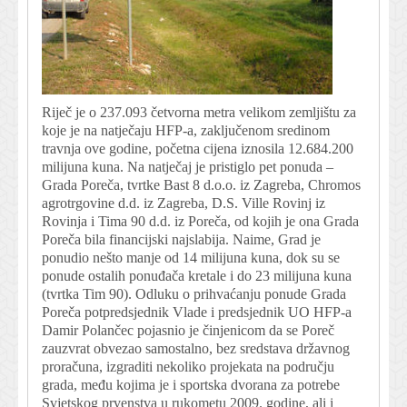
Riječ je o 237.093 četvorna metra velikom zemljištu za
koje je na natječaju HFP-a, zaključenom sredinom
travnja ove godine, početna cijena iznosila 12.684.200
milijuna kuna. Na natječaj je pristiglo pet ponuda –
Grada Poreča, tvrtke Bast 8 d.o.o. iz Zagreba, Chromos
agrotrgovine d.d. iz Zagreba, D.S. Ville Rovinj iz
Rovinja i Tima 90 d.d. iz Poreča, od kojih je ona Grada
Poreča bila financijski najslabija. Naime, Grad je
ponudio nešto manje od 14 milijuna kuna, dok su se
ponude ostalih ponuđača kretale i do 23 milijuna kuna
(tvrtka Tim 90). Odluku o prihvaćanju ponude Grada
Poreča potpredsjednik Vlade i predsjednik UO HFP-a
Damir Polančec pojasnio je činjenicom da se Poreč
zauzvrat obvezao samostalno, bez sredstava državnog
proračuna, izgraditi nekoliko projekata na području
grada, među kojima je i sportska dvorana za potrebe
Svjetskog prvenstva u rukometu 2009. godine, ali i