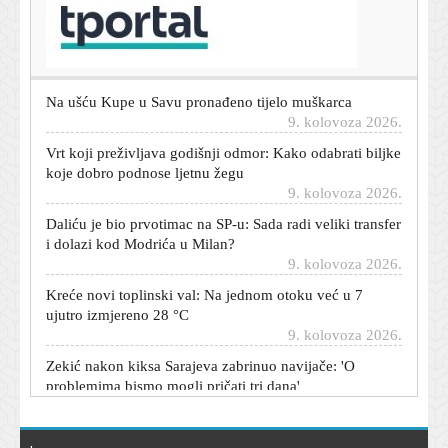
Još jedan Hrvat dolazi u Brazil: Igrat će gradski derbi
protiv Krovinovića
9. kolovoza 2026.
Na ušću Kupe u Savu pronađeno tijelo muškarca
9. kolovoza 2026.
Vrt koji preživljava godišnji odmor: Kako odabrati biljke
koje dobro podnose ljetnu žegu
9. kolovoza 2026.
Daliću je bio prvotimac na SP-u: Sada radi veliki transfer
i dolazi kod Modrića u Milan?
9. kolovoza 2026.
Kreće novi toplinski val: Na jednom otoku već u 7
ujutro izmjereno 28 °C
9. kolovoza 2026.
Zekić nakon kiksa Sarajeva zabrinuo navijače: 'O
problemima bismo mogli pričati tri dana'
9. kolovoza 2026.
Dijete se zaključalo u automobilu, a ključevi su unutra:
Stručnjaci kažu što napraviti odmah