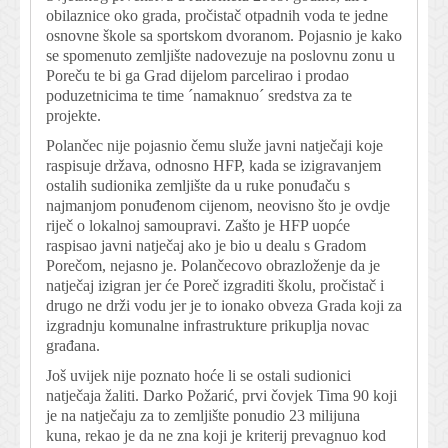
obilaznice oko grada, pročistač otpadnih voda te jedne
osnovne škole sa sportskom dvoranom. Pojasnio je kako
se spomenuto zemljište nadovezuje na poslovnu zonu u
Poreču te bi ga Grad dijelom parcelirao i prodao
poduzetnicima te time ´namaknuo´ sredstva za te
projekte.
Polančec nije pojasnio čemu služe javni natječaji koje
raspisuje država, odnosno HFP, kada se izigravanjem
ostalih sudionika zemljište da u ruke ponuđaču s
najmanjom ponuđenom cijenom, neovisno što je ovdje
riječ o lokalnoj samoupravi. Zašto je HFP uopće
raspisao javni natječaj ako je bio u dealu s Gradom
Porečom, nejasno je. Polančecovo obrazloženje da je
natječaj izigran jer će Poreč izgraditi školu, pročistač i
drugo ne drži vodu jer je to ionako obveza Grada koji za
izgradnju komunalne infrastrukture prikuplja novac
građana.
Još uvijek nije poznato hoće li se ostali sudionici
natječaja žaliti. Darko Požarić, prvi čovjek Tima 90 koji
je na natječaju za to zemljište ponudio 23 milijuna
kuna, rekao je da ne zna koji je kriterij prevagnuo kod