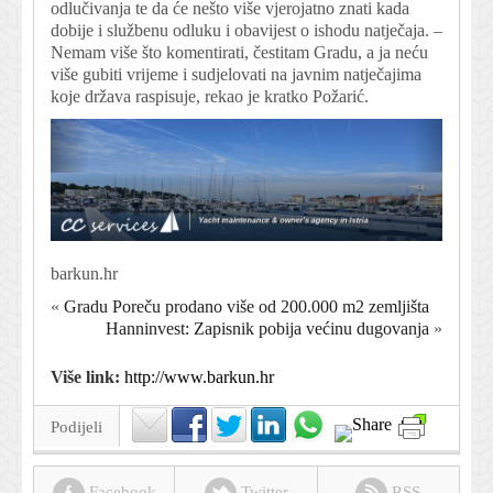
odlučivanja te da će nešto više vjerojatno znati kada
dobije i službenu odluku i obavijest o ishodu natječaja. –
Nemam više što komentirati, čestitam Gradu, a ja neću
više gubiti vrijeme i sudjelovati na javnim natječajima
koje država raspisuje, rekao je kratko Požarić.
barkun.hr
«
Gradu Poreču prodano više od 200.000 m2 zemljišta
Hanninvest: Zapisnik pobija većinu dugovanja
»
Više link:
http://www.barkun.hr
Podijeli
Facebook
Twitter
RSS