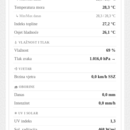
Temperatura mora
28,3 °C
↳ Min/Max danas
28,3 / 28,3 °C
Indeks topline
27,2 °C
Osjet hladnoće
26,1 °C
💧 VLAŽNOST I TLAK
Vlažnost
69 %
Tlak zraka
1.016,0 hPa →
💨 VJETAR
Brzina vjetra
0,0 km/h SSZ
🌧 OBORINE
Danas
0,0 mm
Intenzitet
0,0 mm/h
☀ UV I SOLAR
UV indeks
1,3
Sol. radijacija
468 W/m²