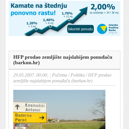
HFP prodao zemljište najslabijem ponuđaču
(barkun.hr)
29.05.2007. 00:00; ;
Početna
/
Politika
/
HFP prodao
zemljište najslabijem ponuđaču (barkun.hr)