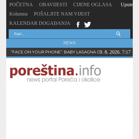
POČETNA
OBAVIJESTI
CIJENE OGLASA
Upute
Kolumna
POŠALJITE NAM VIJEST
KALENDAR DOGAĐANJA
NEWS
“FACE ON YOUR PHONE”: BABY LASAGNA OBJAVIO NOVI SING
9. 8. 2026. 7:17