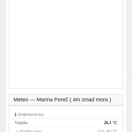
Meteo — Marina Poreč ( 4m iznad mora )
🌡 TEMPERATURA
Vanjska
26,1 °C
↳ Min/Max danas
22,6 / 26,7 °C