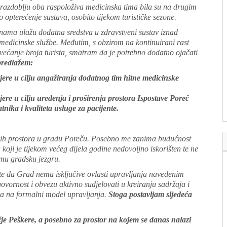
m razdoblju oba raspoloživa medicinska tima bila su na drugim
 opterećenje sustava, osobito tijekom turističke sezone.
nama ulažu dodatna sredstva u zdravstveni sustav iznad
medicinske službe. Međutim, s obzirom na kontinuirani rast
povećanje broja turista, smatram da je potrebno dodatno ojačati
predlažem:
ere u cilju angažiranja dodatnog tim hitne medicinske
re u cilju uređenja i proširenja prostora Ispostave Poreč
atnika i kvaliteta usluge za pacijente.
avnih prostora u gradu Poreču. Posebno me zanima budućnost
 koji je tijekom većeg dijela godine nedovoljno iskorišten te ne
amu gradsku jezgru.
e da Grad nema isključive ovlasti upravljanja navedenim
rnost i obvezu aktivno sudjelovati u kreiranju sadržaja i
ira na formalni model upravljanja.
Stoga postavljam sljedeća
je Peškere, a posebno za prostor na kojem se danas nalazi