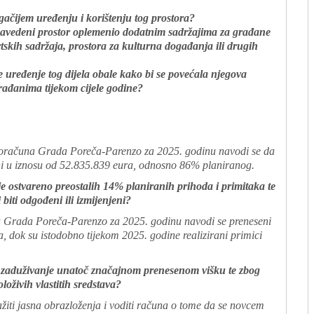
gačijem uređenju i korištenju tog prostora?
se navedeni prostor oplemenio dodatnim sadržajima za građane
portskih sadržaja, prostora za kulturna događanja ili drugih
uređenje tog dijela obale kako bi se povećala njegova
građanima tijekom cijele godine?
 Proračuna Grada Poreča-Parenzo za 2025. godinu navodi se da
eni u iznosu od 52.835.839 eura, odnosno 86% planiranog.
nije ostvareno preostalih 14% planiranih prihoda i primitaka te
 biti odgođeni ili izmijenjeni?
na Grada Poreča-Parenzo za 2025. godinu navodi se preneseni
, dok su istodobno tijekom 2025. godine realizirani primici
ovo zaduživanje unatoč značajnom prenesenom višku te zbog
oloživih vlastitih sredstava?
ražiti jasna obrazloženja i voditi računa o tome da se novcem