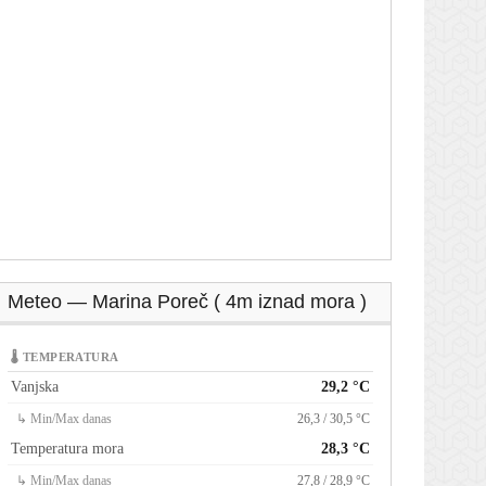
Meteo — Marina Poreč ( 4m iznad mora )
🌡 TEMPERATURA
Vanjska
29,2 °C
↳ Min/Max danas
26,3 / 30,5 °C
Temperatura mora
28,3 °C
↳ Min/Max danas
27,8 / 28,9 °C