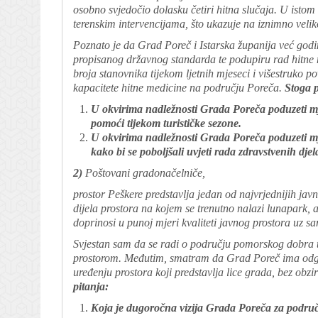
osobno svjedočio dolasku četiri hitna slučaja. U isto
terenskim intervencijama, što ukazuje na iznimno veliko
Poznato je da Grad Poreč i Istarska županija već godi
propisanog državnog standarda te podupiru rad hitne 
broja stanovnika tijekom ljetnih mjeseci i višestruko 
kapacitete hitne medicine na području Poreča.
Stoga 
U okvirima nadležnosti Grada Poreča poduzeti mj
pomoći tijekom turističke sezone.
U okvirima nadležnosti Grada Poreča poduzeti mje
kako bi se poboljšali uvjeti rada zdravstvenih djel
2)
Poštovani gradonačelniče,
prostor Peškere predstavlja jedan od najvrjednijih j
dijela prostora na kojem se trenutno nalazi lunapark, a
doprinosi u punoj mjeri kvaliteti javnog prostora uz s
Svjestan sam da se radi o području pomorskog dobra t
prostorom. Međutim, smatram da Grad Poreč ima odgovo
uređenju prostora koji predstavlja lice grada, bez obz
pitanja:
Koja je dugoročna vizija Grada Poreča za područ