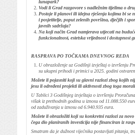
lunapark?
Vodi li Grad razgovore s nadležnim tijelima o dru
Postoje li planovi ili idejna rješenja kojima bi 
i posjetitelje, poput zelenih površina, dječjih i s
javnih sadržaja?
Na koji način Grad namjerava utjecati na buduće 
funkcionalnost, estetska vrijednost i dostupnost 
RASPRAVA PO TOČKAMA DNEVNOG REDA
U obrazloženje uz Godišnji izvještaj o izvršenju
su ukupni prihodi i primici u 2025. godini ostvar
Možete li pojasniti koji su glavni razlozi zbog kojih 
jesu li određeni projekti ili aktivnosti zbog toga morali
U Tablici 3 Godišnjeg izvještaja o izvršenju Proraču
višak iz prethodnih godina u iznosu od 11.088.550 eura
od zaduživanja u iznosu od 6.940.935 eura.
Možete li obrazložiti koji su konkretni razlozi za n
čega dio planiranih investicija nije financiran iz rasp
Smatram da je dužnost vijećnika postavljati pitanja, t