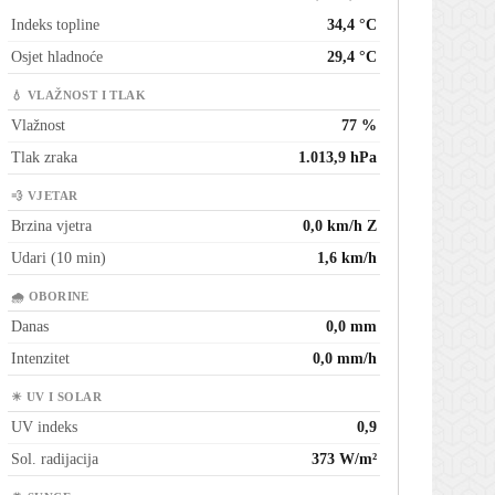
Indeks topline
34,4 °C
Osjet hladnoće
29,4 °C
💧 VLAŽNOST I TLAK
Vlažnost
77 %
Tlak zraka
1.013,9 hPa
💨 VJETAR
Brzina vjetra
0,0 km/h Z
Udari (10 min)
1,6 km/h
🌧 OBORINE
Danas
0,0 mm
Intenzitet
0,0 mm/h
☀ UV I SOLAR
UV indeks
0,9
Sol. radijacija
373 W/m²