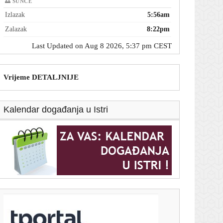
🌅 SUNCE
Izlazak
5:56am
Zalazak
8:22pm
Last Updated on Aug 8 2026, 5:37 pm CEST
Vrijeme DETALJNIJE
Kalendar događanja u Istri
T-portal.hr
AS: Barcelona mijenja plan za Juliana Alvareza
8. kolovoza 2026.