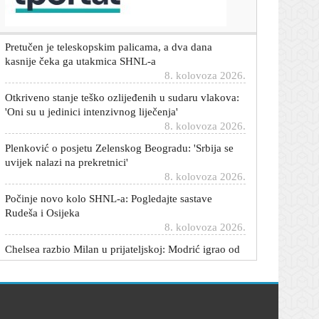
Pretučen je teleskopskim palicama, a dva dana
kasnije čeka ga utakmica SHNL-a
8. kolovoza 2026.
Otkriveno stanje teško ozlijeđenih u sudaru vlakova:
'Oni su u jedinici intenzivnog liječenja'
8. kolovoza 2026.
Plenković o posjetu Zelenskog Beogradu: 'Srbija se
uvijek nalazi na prekretnici'
8. kolovoza 2026.
Počinje novo kolo SHNL-a: Pogledajte sastave
Rudeša i Osijeka
8. kolovoza 2026.
Chelsea razbio Milan u prijateljskoj: Modrić igrao od
prve minute
8. kolovoza 2026.
Tjednima su pokušavali uništiti ovaj motor: Ulili su
benzin, pogrešno ulje, E85, kočionu tekućinu pa čak
i maslac - i još radi
8. kolovoza 2026.