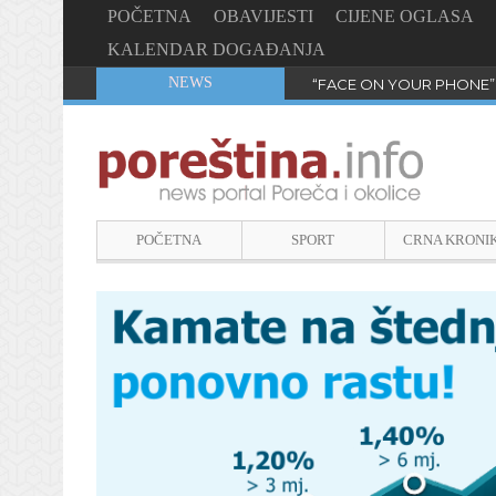
POČETNA
OBAVIJESTI
CIJENE OGLASA
KALENDAR DOGAĐANJA
NEWS
“FACE ON YOUR PHONE”
POČETNA
SPORT
CRNA KRONI