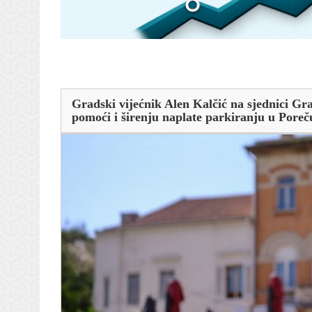
Gradski vijećnik Alen Kalčić na sjednici Gra
pomoći i širenju naplate parkiranju u Poreč