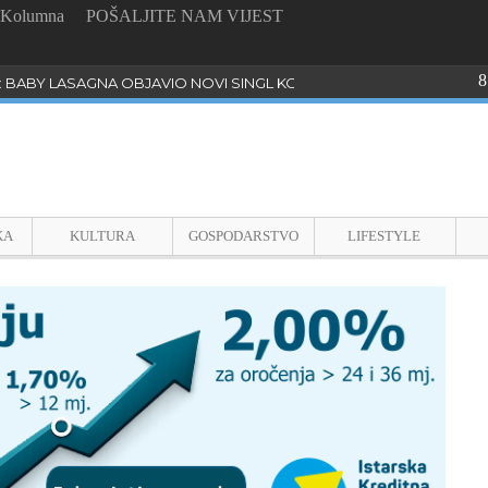
Kolumna
POŠALJITE NAM VIJEST
8
: BABY LASAGNA OBJAVIO NOVI SINGL KOJI PROGOVARA O BULLYI
KA
KULTURA
GOSPODARSTVO
LIFESTYLE