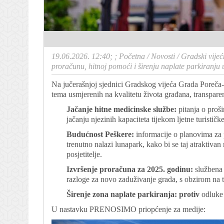
19.06.2026. 12:40; ;
Početna
/
Novosti
/
Gradski vijeć
proračunu, hitnoj pomoći i širenju naplate parkiranju
Na jučerašnjoj sjednici Gradskog vijeća Grada Poreča-
tema usmjerenih na kvalitetu života građana, transparen
Jačanje hitne medicinske službe:
pitanja o proš
jačanju njezinih kapaciteta tijekom ljetne turističk
Budućnost Peškere:
informacije o planovima za 
trenutno nalazi lunapark, kako bi se taj atraktivan 
posjetitelje.
Izvršenje proračuna za 2025. godinu:
službena 
razloge za novo zaduživanje grada, s obzirom na t
Širenje zona naplate parkiranja:
protiv
odluke 
U nastavku PRENOSIMO priopćenje za medije: