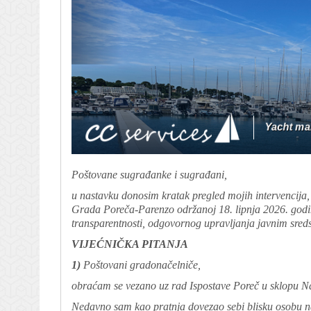
Poštovane sugrađanke i sugrađani,
u nastavku donosim kratak pregled mojih intervencija, 
Grada Poreča-Parenzo održanoj 18. lipnja 2026. godin
transparentnosti, odgovornog upravljanja javnim sredst
VIJEĆNIČKA PITANJA
1)
Poštovani gradonačelniče,
obraćam se vezano uz rad Ispostave Poreč u sklopu Na
Nedavno sam kao pratnja dovezao sebi blisku osobu na