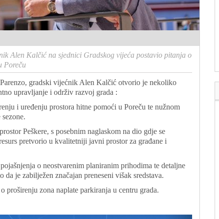
nik Alen Kalčić na sjednici Gradskog vijeća postavio pitanja o
 u Poreču
Parenzo, gradski vijećnik Alen Kalčić otvorio je nekoliko
tno upravljanje i održiv razvoj grada :
irenju i uređenju prostora hitne pomoći u Poreču te nužnom
e sezone.
prostor Peškere, s posebnim naglaskom na dio gdje se
resurs pretvorio u kvalitetniji javni prostor za građane i
pojašnjenja o neostvarenim planiranim prihodima te detaljne
o da je zabilježen značajan preneseni višak sredstava.
o proširenju zona naplate parkiranja u centru grada.