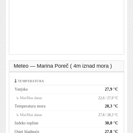
Meteo — Marina Poreč ( 4m iznad mora )
🌡 TEMPERATURA
Vanjska
27,9 °C
↳ Min/Max danas
22,6 / 27,9 °C
Temperatura mora
28,3 °C
↳ Min/Max danas
27,8 / 28,3 °C
Indeks topline
30,0 °C
Osjet hladnoće
27,8 °C