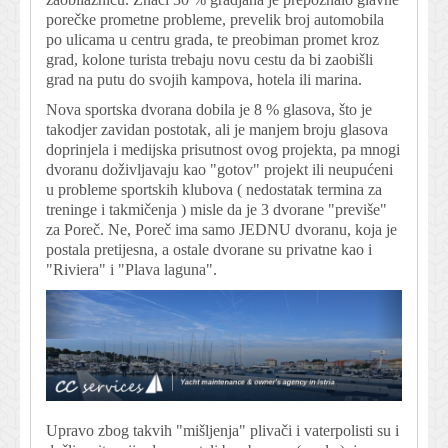
porečke prometne probleme, prevelik broj automobila
po ulicama u centru grada, te preobiman promet kroz
grad, kolone turista trebaju novu cestu da bi zaobišli
grad na putu do svojih kampova, hotela ili marina.
Nova sportska dvorana dobila je 8 % glasova, što je
takodjer zavidan postotak, ali je manjem broju glasova
doprinjela i medijska prisutnost ovog projekta, pa mnogi
dvoranu doživljavaju kao "gotov" projekt ili neupućeni
u probleme sportskih klubova ( nedostatak termina za
treninge i takmičenja ) misle da je 3 dvorane "previše"
za Poreč. Ne, Poreč ima samo JEDNU dvoranu, koja je
postala pretijesna, a ostale dvorane su privatne kao i
"Riviera" i "Plava laguna".
Upravo zbog takvih "mišljenja" plivači i vaterpolisti su i