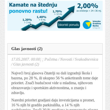
Glas javnosti (2)
17.05.2007. 00:00; ;
Početna
/
Novosti
/
Svakodnevnica
/
Glas javnosti (2)
Najveći broj glasova čitatelji su dali izgradnji škola i
bazena, po 28 %, ili ukupno 56 % anketiranih tome daje
prioritet. Znači budućnost vide u mladima, njihovom
obrazovanju i sportskim aktivnostima, u znanju i
zdravlju.
Naredni prioritet gradjani daju investicijama u promet,
16 % njih bi gradilo parkirališta, a 14 % njih
zaobilaznicu. Znači 30 % gradjana je prepoznalo glavne