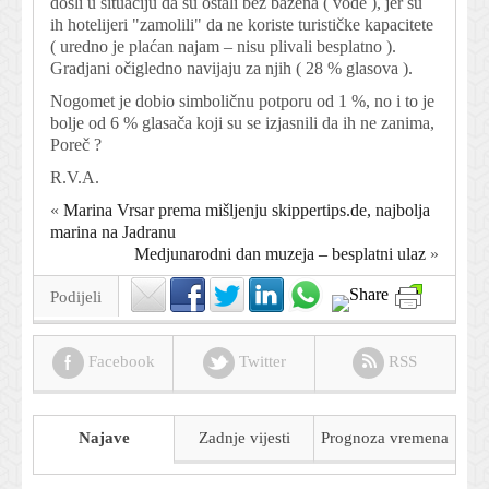
došli u situaciju da su ostali bez bazena ( vode ), jer su
ih hotelijeri "zamolili" da ne koriste turističke kapacitete
( uredno je plaćan najam – nisu plivali besplatno ).
Gradjani očigledno navijaju za njih ( 28 % glasova ).
Nogomet je dobio simboličnu potporu od 1 %, no i to je
bolje od 6 % glasača koji su se izjasnili da ih ne zanima,
Poreč ?
R.V.A.
«
Marina Vrsar prema mišljenju skippertips.de, najbolja
marina na Jadranu
Medjunarodni dan muzeja – besplatni ulaz
»
Podijeli
Facebook
Twitter
RSS
Najave
Zadnje vijesti
Prognoza
vremena