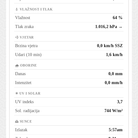
💧 VLAŽNOST I TLAK
Vlažnost
64 %
Tlak zraka
1.016,2 hPa →
💨 VJETAR
Brzina vjetra
0,0 km/h SSZ
Udari (10 min)
1,6 km/h
🌧 OBORINE
Danas
0,0 mm
Intenzitet
0,0 mm/h
☀ UV I SOLAR
UV indeks
3,7
Sol. radijacija
744 W/m²
🌅 SUNCE
Izlazak
5:57am