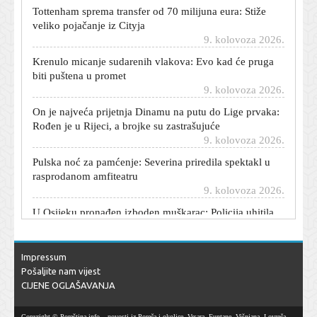
Tottenham sprema transfer od 70 milijuna eura: Stiže
veliko pojačanje iz Cityja
9. kolovoza 2026.
Krenulo micanje sudarenih vlakova: Evo kad će pruga
biti puštena u promet
9. kolovoza 2026.
On je najveća prijetnja Dinamu na putu do Lige prvaka:
Rođen je u Rijeci, a brojke su zastrašujuće
9. kolovoza 2026.
Pulska noć za pamćenje: Severina priredila spektakl u
rasprodanom amfiteatru
9. kolovoza 2026.
U Osijeku pronađen izboden muškarac: Policija uhitila
počinitelja
9. kolovoza 2026.
Nevjerojatna scena na utakmici: Ispucao loptu s terena i
Impressum
izazvao prometnu nesreću
Pošaljite nam vijest
9. kolovoza 2026.
CIJENE OGLAŠAVANJA
Vladimir Putin će testirati NATO: Spominju se dva
scenarija, jedan je vrlo opasan
Copyright © Poreština.info – novosti iz Poreča i okolice, Vrsara, Funtane, Višnjana, Lovreča,