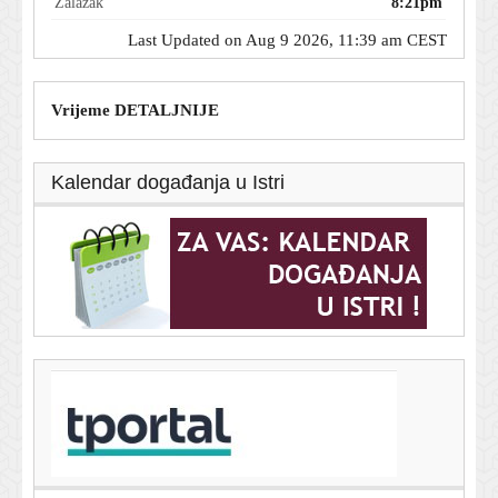
Zalazak
8:21pm
Last Updated on Aug 9 2026, 11:39 am CEST
Vrijeme DETALJNIJE
Kalendar događanja u Istri
T-portal.hr
Pjesme Taylor Swift uklonjene s objava kampanje
Donalda Trumpa i Bijele kuće
9. kolovoza 2026.