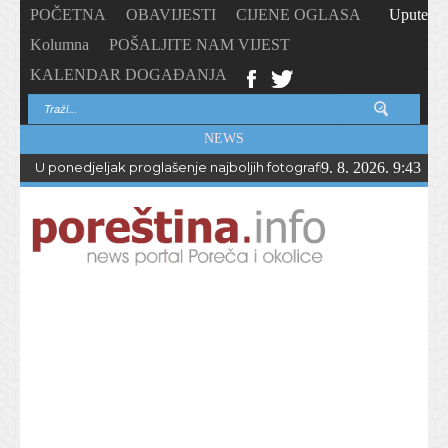
POČETNA
OBAVIJESTI
CIJENE OGLASA
Upute
Kolumna
POŠALJITE NAM VIJEST
KALENDAR DOGAĐANJA
NEWS
U ponedjeljak proglašenje najboljih fotografija – PhotoCity2026 
9. 8. 2026. 9:43