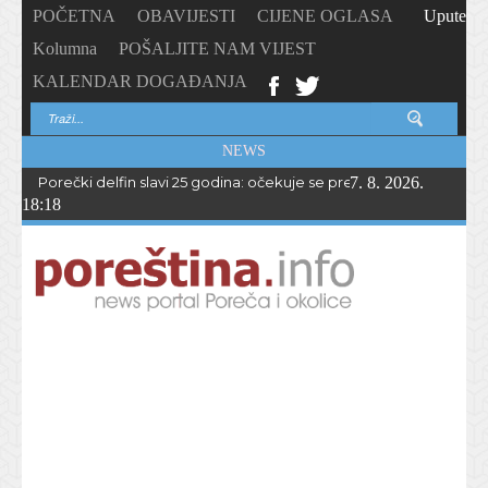
POČETNA
OBAVIJESTI
CIJENE OGLASA
Upute
Kolumna
POŠALJITE NAM VIJEST
KALENDAR DOGAĐANJA
NEWS
Porečki delfin slavi 25 godina: očekuje se preko 1.700 sudionika 
7. 8. 2026.
18:18