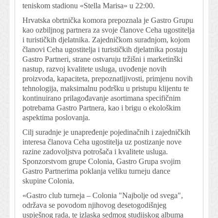
teniskom stadionu «Stella Marisa» u 22:00.
Hrvatska obrtnička komora prepoznala je Gastro Grupu
kao ozbiljnog partnera za svoje članove Ceha ugostitelja
i turističkih djelatnika. Zajedničkom suradnjom, kojom
članovi Ceha ugostitelja i turističkih djelatnika postaju
Gastro Partneri, strane ostvaruju tržišni i marketinški
nastup, razvoj kvalitete usluga, uvođenje novih
proizvoda, kapaciteta, prepoznatljivosti, primjenu novih
tehnologija, maksimalnu podršku u pristupu klijentu te
kontinuirano prilagođavanje asortimana specifičnim
potrebama Gastro Partnera, kao i brigu o ekološkim
aspektima poslovanja.
Cilj suradnje je unapređenje pojedinačnih i zajedničkih
interesa članova Ceha ugostitelja uz postizanje nove
razine zadovoljstva potrošača i kvalitete usluga.
Sponzorstvom grupe Colonia, Gastro Grupa svojim
Gastro Partnerima poklanja veliku turneju dance
skupine Colonia.
«Gastro club turneja – Colonia "Najbolje od svega",
održava se povodom njihovog desetogodišnjeg
uspješnog rada, te izlaska sedmog studijskog albuma