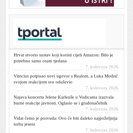
T-portal.hr
Kolone i zabrane na hrvatskim autocestama: U Sisku
prekinut promet
7. kolovoza 2026.
Hrvat stvorio sustav koji koristi cijeli Amazon: Bilo je
potrebno samo osam tjedana
7. kolovoza 2026.
Vinicius potpisao novi ugovor s Realom, a Luka Modrić
svojom reakcijom sve oduševio
7. kolovoza 2026.
Najava koncerta Jelene Karleuše u Vodicama izazvala
burne reakcije javnosti. Oglasio se i gradonačelnik
7. kolovoza 2026.
Viđat ćemo je posvuda: Ovo će biti daleko najpoželjnija
torba jeseni
7. kolovoza 2026.