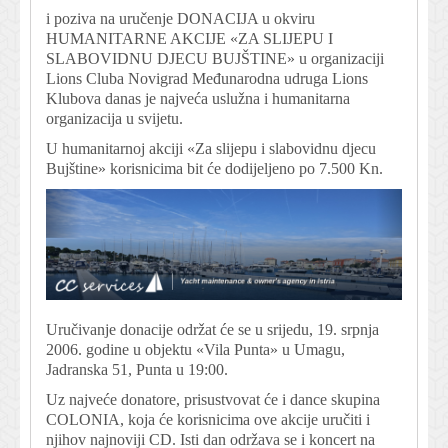
i poziva na uručenje DONACIJA u okviru
HUMANITARNE AKCIJE «ZA SLIJEPU I
SLABOVIDNU DJECU BUJŠTINE» u organizaciji
Lions Cluba Novigrad Međunarodna udruga Lions
Klubova danas je najveća uslužna i humanitarna
organizacija u svijetu.
U humanitarnoj akciji «Za slijepu i slabovidnu djecu
Bujštine» korisnicima bit će dodijeljeno po 7.500 Kn.
Uručivanje donacije održat će se u srijedu, 19. srpnja
2006. godine u objektu «Vila Punta» u Umagu,
Jadranska 51, Punta u 19:00.
Uz najveće donatore, prisustvovat će i dance skupina
COLONIA, koja će korisnicima ove akcije uručiti i
njihov najnoviji CD. Isti dan održava se i koncert na