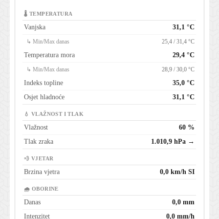
🌡 TEMPERATURA
Vanjska
31,1 °C
↳ Min/Max danas
25,4 / 31,4 °C
Temperatura mora
29,4 °C
↳ Min/Max danas
28,9 / 30,0 °C
Indeks topline
35,0 °C
Osjet hladnoće
31,1 °C
💧 VLAŽNOST I TLAK
Vlažnost
60 %
Tlak zraka
1.010,9 hPa →
💨 VJETAR
Brzina vjetra
0,0 km/h SI
🌧 OBORINE
Danas
0,0 mm
Intenzitet
0,0 mm/h