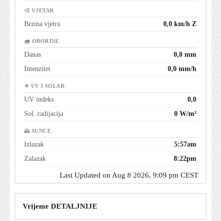
💨 VJETAR
Brzina vjetra
0,0 km/h Z
🌧 OBORINE
Danas
0,0 mm
Intenzitet
0,0 mm/h
☀ UV I SOLAR
UV indeks
0,0
Sol. radijacija
0 W/m²
🌅 SUNCE
Izlazak
5:57am
Zalazak
8:22pm
Last Updated on Aug 8 2026, 9:09 pm CEST
Vrijeme DETALJNIJE