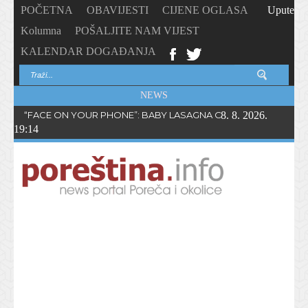
POČETNA
OBAVIJESTI
CIJENE OGLASA
Upute
Kolumna
POŠALJITE NAM VIJEST
KALENDAR DOGAĐANJA
NEWS
“FACE ON YOUR PHONE”: BABY LASAGNA OBJAVIO NOVI SING
8. 8. 2026.
19:14