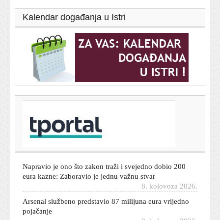
Kalendar događanja u Istri
T-portal.hr
Gotovo je nakon sedam godina: Milan i Bennacer
službeno završili suradnju
8. kolovoza 2026.
Napravio je ono što zakon traži i svejedno dobio 200
eura kazne: Zaboravio je jednu važnu stvar
8. kolovoza 2026.
Arsenal službeno predstavio 87 milijuna eura vrijedno
pojačanje
8. kolovoza 2026.