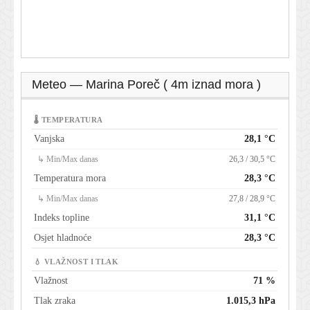
Meteo — Marina Poreč ( 4m iznad mora )
🌡 TEMPERATURA
Vanjska
28,1 °C
↳ Min/Max danas
26,3 / 30,5 °C
Temperatura mora
28,3 °C
↳ Min/Max danas
27,8 / 28,9 °C
Indeks topline
31,1 °C
Osjet hladnoće
28,3 °C
💧 VLAŽNOST I TLAK
Vlažnost
71 %
Tlak zraka
1.015,3 hPa