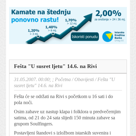
Fešta "U susret ljetu" 14.6. na Rivi
31.05.2007. 00:00; ;
Početna
/
Obavijesti
/
Fešta "U
susret ljetu" 14.6. na Rivi
Fešta će se održati na Rivi s početkom u 16 sati i do
pola noći.
Osim zabave uz nastup klapa i folklora u predvečernjim
satima, od 21 do 24 sata slijedi 150 minuta zabave sa
grupom Soulfingers.
Postavljeni štandovi s izložbom istarskih suvenira i