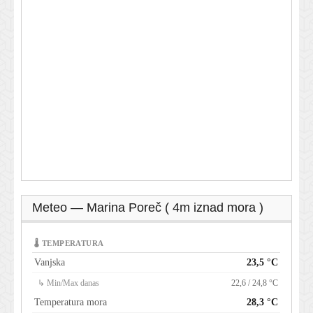
Meteo — Marina Poreč ( 4m iznad mora )
🌡 TEMPERATURA
Vanjska
23,5 °C
↳ Min/Max danas
22,6 / 24,8 °C
Temperatura mora
28,3 °C