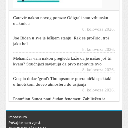
8. kolovoza 2026.
Carević nakon novog poraza: Odigrali smo vrhunsku
utakmicu
8. kolovoza 2026.
Joe Biden u sve je lošijem stanju: Rak se proširio, trpi
jaku bol
8. kolovoza 2026.
Mehaničar vam nakon pregleda kaže da je našao još tri
kvara? Stručnjaci savjetuju da prvo napravite ovo
8. kolovoza 2026.
Gospin dolac 'grmi': Thompsonov povratnički spektakl
u Imotskom doveo atmosferu do usijanja
8. kolovoza 2026.
Pomrčinu Sunca prati čudan fenomen: Zabilježen je
samo jednom, ali mnogi su ga vidjeli
8. kolovoza 2026.
Lokomotiva u uzbudljivoj utakmici svladala Goricu,
Impressum
pogledajte sve golove i prilike
Pošaljite nam vijest
8. kolovoza 2026.