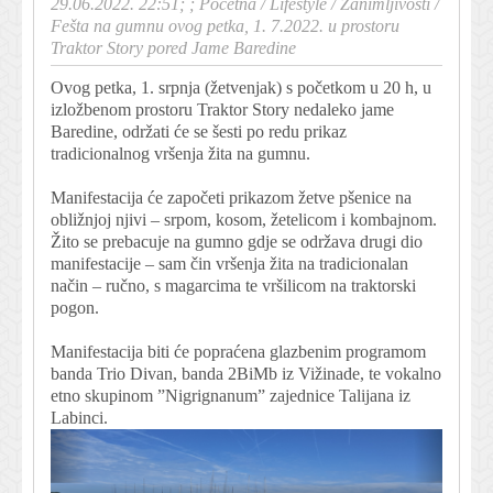
29.06.2022. 22:51; ;
Početna
/
Lifestyle
/
Zanimljivosti
/
Fešta na gumnu ovog petka, 1. 7.2022. u prostoru
Traktor Story pored Jame Baredine
Ovog petka, 1. srpnja (žetvenjak) s početkom u 20 h, u
izložbenom prostoru Traktor Story nedaleko jame
Baredine, održati će se šesti po redu prikaz
tradicionalnog vršenja žita na gumnu.
Manifestacija će započeti prikazom žetve pšenice na
obližnjoj njivi – srpom, kosom, žetelicom i kombajnom.
Žito se prebacuje na gumno gdje se održava drugi dio
manifestacije – sam čin vršenja žita na tradicionalan
način – ručno, s magarcima te vršilicom na traktorski
pogon.
Manifestacija biti će popraćena glazbenim programom
banda Trio Divan, banda 2BiMb iz Vižinade, te vokalno
etno skupinom ”Nigrignanum” zajednice Talijana iz
Labinci.