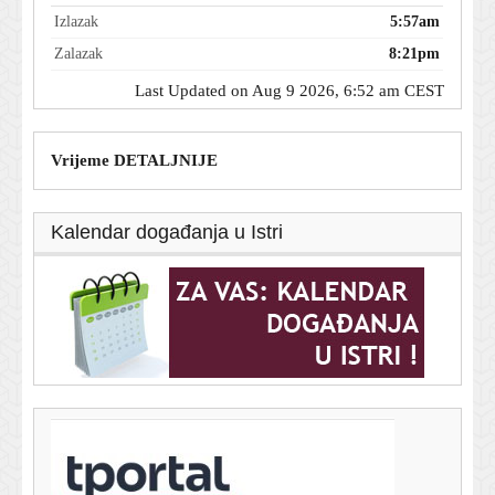
Izlazak
5:57am
Zalazak
8:21pm
Last Updated on Aug 9 2026, 6:52 am CEST
Vrijeme DETALJNIJE
Kalendar događanja u Istri
T-portal.hr
Dnevni horoskop za 9. kolovoza 2026. - što vam
zvijezde danas donose