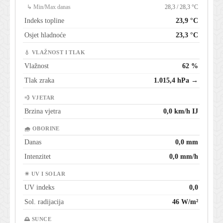
↳ Min/Max danas
28,3 / 28,3 °C
Indeks topline
23,9 °C
Osjet hladnoće
23,3 °C
💧 VLAŽNOST I TLAK
Vlažnost
62 %
Tlak zraka
1.015,4 hPa →
💨 VJETAR
Brzina vjetra
0,0 km/h IJ
🌧 OBORINE
Danas
0,0 mm
Intenzitet
0,0 mm/h
☀ UV I SOLAR
UV indeks
0,0
Sol. radijacija
46 W/m²
🌅 SUNCE