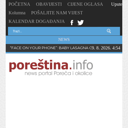
POČETNA
OBAVIJESTI
CIJENE OGLASA
Upute
Kolumna
POŠALJITE NAM VIJEST
KALENDAR DOGAĐANJA
NEWS
“FACE ON YOUR PHONE”: BABY LASAGNA OBJAVIO NOVI SING
9. 8. 2026. 4:54