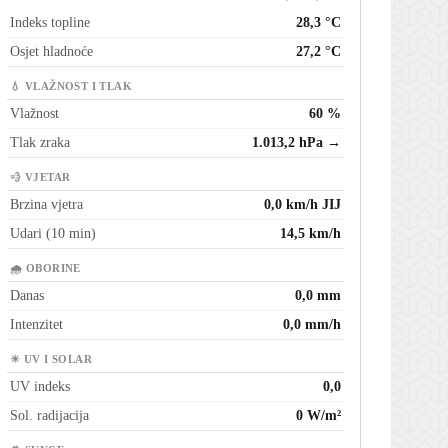
Indeks topline
28,3 °C
Osjet hladnoće
27,2 °C
💧 VLAŽNOST I TLAK
Vlažnost
60 %
Tlak zraka
1.013,2 hPa →
💨 VJETAR
Brzina vjetra
0,0 km/h JIJ
Udari (10 min)
14,5 km/h
🌧 OBORINE
Danas
0,0 mm
Intenzitet
0,0 mm/h
☀ UV I SOLAR
UV indeks
0,0
Sol. radijacija
0 W/m²