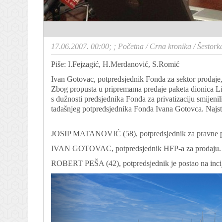
17.06.2007. 00:00; ;
Početna
/
Crna kronika
/
Šestork
Piše: I.Fejzagić, H.Merdanović, S.Romić
Ivan Gotovac, potpredsjednik Fonda za sektor prodaje, 
Zbog propusta u pripremama predaje paketa dionica L
s dužnosti predsjednika Fonda za privatizaciju smijenil
tadašnjeg potpredsjednika Fonda Ivana Gotovca. Najsta
JOSIP MATANOVIĆ (58), potpredsjednik za pravne pos
IVAN GOTOVAC, potpredsjednik HFP-a za prodaju. Vla
ROBERT PEŠA (42), potpredsjednik je postao na incij