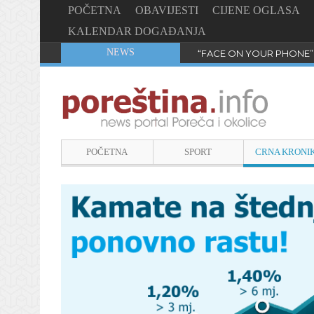
POČETNA
OBAVIJESTI
CIJENE OGLASA
KALENDAR DOGAĐANJA
NEWS
“FACE ON YOUR PHONE”
POČETNA
SPORT
CRNA KRONI