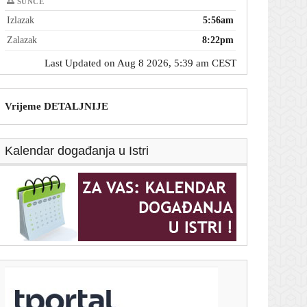
🌅 SUNCE
Izlazak
5:56am
Zalazak
8:22pm
Last Updated on Aug 8 2026, 5:39 am CEST
Vrijeme DETALJNIJE
Kalendar događanja u Istri
T-portal.hr
SAD odobrile nove sankcije Rusiji: Von der Leyen