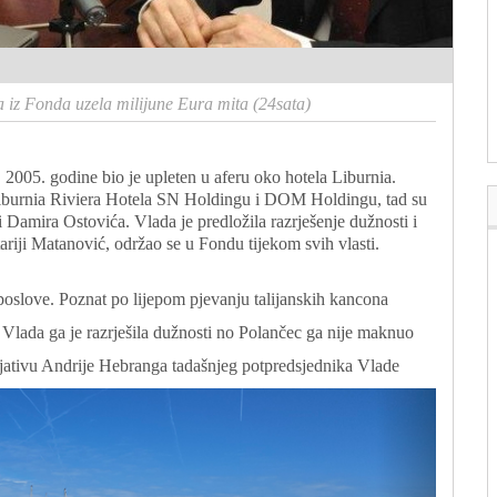
a iz Fonda uzela milijune Eura mita (24sata)
2005. godine bio je upleten u aferu oko hotela Liburnia.
iburnia Riviera Hotela SN Holdingu i DOM Holdingu, tad su
i Damira Ostovića. Vlada je predložila razrješenje dužnosti i
riji Matanović, održao se u Fondu tijekom svih vlasti.
love. Poznat po lijepom pjevanju talijanskih kancona
da ga je razrješila dužnosti no Polančec ga nije maknuo
ativu Andrije Hebranga tadašnjeg potpredsjednika Vlade