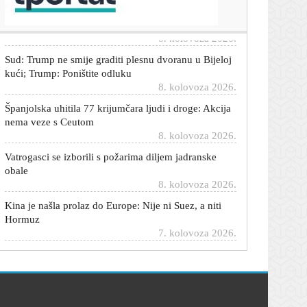
oduševljena
8. kolovoza 2026.
Sud: Trump ne smije graditi plesnu dvoranu u Bijeloj
kući; Trump: Poništite odluku
8. kolovoza 2026.
Španjolska uhitila 77 krijumčara ljudi i droge: Akcija
nema veze s Ceutom
8. kolovoza 2026.
Vatrogasci se izborili s požarima diljem jadranske
obale
8. kolovoza 2026.
Kina je našla prolaz do Europe: Nije ni Suez, a niti
Hormuz
7. kolovoza 2026.
Spremaju automobil koji bi mogao biti veliki hit: 'Cilj
je najbolji omjer cijene i kvalitete'
7. kolovoza 2026.
Stručnjak izdvojio pet 'vječnih' automobila koje
možete kupiti za manje od 20.000 eura