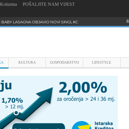
Kolumna
POŠALJITE NAM VIJEST
8
: BABY LASAGNA OBJAVIO NOVI SINGL KOJI PROGOVARA O BULLYI
KA
KULTURA
GOSPODARSTVO
LIFESTYLE