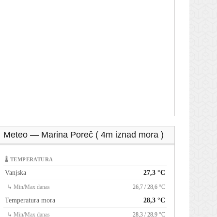
Meteo — Marina Poreč ( 4m iznad mora )
🌡 TEMPERATURA
Vanjska
27,3 °C
↳ Min/Max danas
26,7 / 28,6 °C
Temperatura mora
28,3 °C
↳ Min/Max danas
28,3 / 28,9 °C