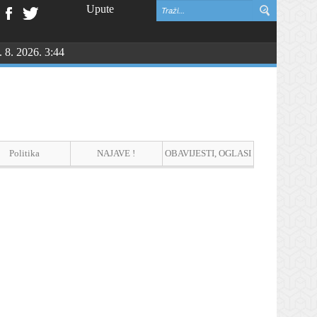
Upute
. 8. 2026. 3:44
NGU
Politika
NAJAVE !
OBAVIJESTI, OGLASI