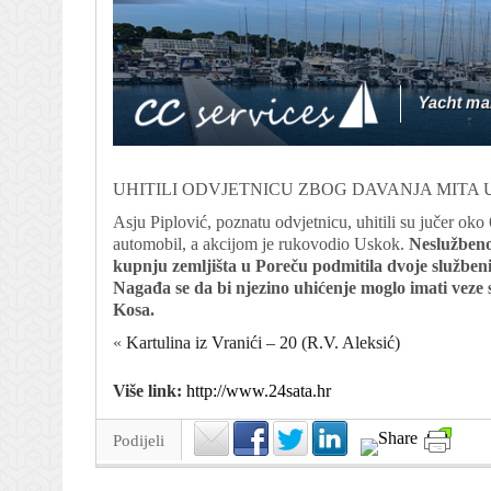
UHITILI ODVJETNICU ZBOG DAVANJA MITA U
Asju Piplović, poznatu odvjetnicu, uhitili su jučer oko 6
automobil, a akcijom je rukovodio Uskok.
Neslužbeno
kupnju zemljišta u Poreču podmitila dvoje službeni
Nagađa se da bi njezino uhićenje moglo imati veze
Kosa.
«
Kartulina iz Vranići – 20 (R.V. Aleksić)
Više link:
http://www.24sata.hr
Podijeli