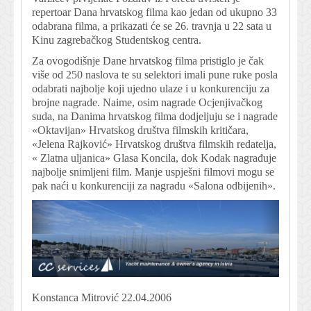
repertoar Dana hrvatskog filma kao jedan od ukupno 33
odabrana filma, a prikazati će se 26. travnja u 22 sata u
Kinu zagrebačkog Studentskog centra.
Za ovogodišnje Dane hrvatskog filma pristiglo je čak
više od 250 naslova te su selektori imali pune ruke posla
odabrati najbolje koji ujedno ulaze i u konkurenciju za
brojne nagrade. Naime, osim nagrade Ocjenjivačkog
suda, na Danima hrvatskog filma dodjeljuju se i nagrade
«Oktavijan» Hrvatskog društva filmskih kritičara,
«Jelena Rajković» Hrvatskog društva filmskih redatelja,
« Zlatna uljanica» Glasa Koncila, dok Kodak nagrađuje
najbolje snimljeni film. Manje uspješni filmovi mogu se
pak naći u konkurenciji za nagradu «Salona odbijenih».
Konstanca Mitrović 22.04.2006