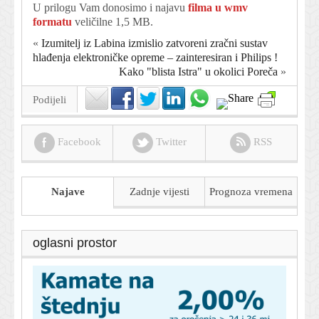
U prilogu Vam donosimo i najavu
filma u wmv
formatu
veličilne 1,5 MB.
«
Izumitelj iz Labina izmislio zatvoreni zračni sustav
hlađenja elektroničke opreme – zainteresiran i Philips !
Kako "blista Istra" u okolici Poreča
»
Podijeli
Facebook
Twitter
RSS
Najave
Zadnje vijesti
Prognoza
vremena
oglasni prostor