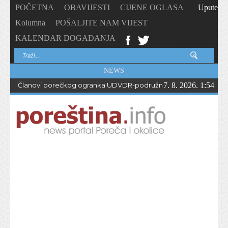
POČETNA
OBAVIJESTI
CIJENE OGLASA
Upute
Kolumna
POŠALJITE NAM VIJEST
KALENDAR DOGAĐANJA
NEWS
Članovi porečkog ogranka UDVDR-podružnice Istarske županije
7. 8. 2026. 1:54