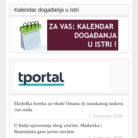
Kalendar događanja u Istri
T-portal.hr
'Gospić je naš dom' traži hitnu sanaciju, trajni nadzor
vode i tla te ostavke upletenih
7. kolovoza 2026.
Ekološka bomba uz obalu Omana: Iz nasukanog tankera
curi nafta
7. kolovoza 2026.
U Italiji upozorenja zbog vrućine, Mađarska i
Rumunjska gase javnu rasvjetu
6. kolovoza 2026.