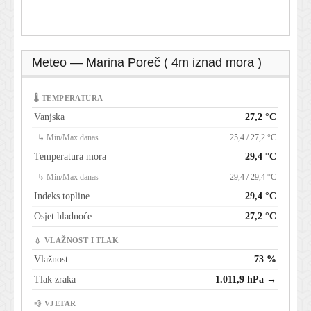
Meteo — Marina Poreč ( 4m iznad mora )
🌡 TEMPERATURA
Vanjska
27,2 °C
↳ Min/Max danas
25,4 / 27,2 °C
Temperatura mora
29,4 °C
↳ Min/Max danas
29,4 / 29,4 °C
Indeks topline
29,4 °C
Osjet hladnoće
27,2 °C
💧 VLAŽNOST I TLAK
Vlažnost
73 %
Tlak zraka
1.011,9 hPa →
💨 VJETAR