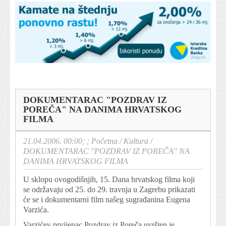
DOKUMENTARAC "POZDRAV IZ
POREČA" NA DANIMA HRVATSKOG
FILMA
21.04.2006. 00:00; ;
Početna
/
Kultura
/
DOKUMENTARAC "POZDRAV IZ POREČA" NA
DANIMA HRVATSKOG FILMA
U sklopu ovogodišnjih, 15. Dana hrvatskog filma koji
se održavaju od 25. do 29. travnja u Zagrebu prikazati
će se i dokumentarni film našeg sugrađanina Eugena
Varzića.
Varzićev prvijenac Pozdrav iz Poreča uvršten je