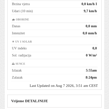
Brzina vjetra
0,0 km/h I
Udari (10 min)
9,7 km/h
🌧 OBORINE
Danas
0,0 mm
Intenzitet
0,0 mm/h
☀ UV I SOLAR
UV indeks
0,0
Sol. radijacija
0 W/m²
🌅 SUNCE
Izlazak
5:55am
Zalazak
8:24pm
Last Updated on Aug 7 2026, 3:51 am CEST
Vrijeme DETALJNIJE