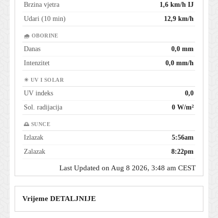
Brzina vjetra
1,6 km/h IJ
Udari (10 min)
12,9 km/h
🌧 OBORINE
Danas
0,0 mm
Intenzitet
0,0 mm/h
☀ UV I SOLAR
UV indeks
0,0
Sol. radijacija
0 W/m²
🌅 SUNCE
Izlazak
5:56am
Zalazak
8:22pm
Last Updated on Aug 8 2026, 3:48 am CEST
Vrijeme DETALJNIJE