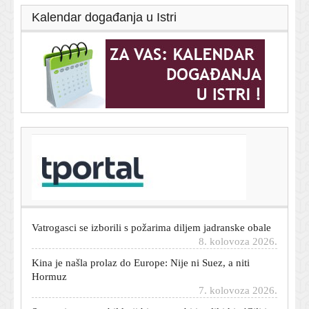
Kalendar događanja u Istri
T-portal.hr
Španjolska uhitila 77 krijumčara ljudi i droge: Akcija
nema veze s Ceutom
8. kolovoza 2026.
Vatrogasci se izborili s požarima diljem jadranske obale
8. kolovoza 2026.
Kina je našla prolaz do Europe: Nije ni Suez, a niti
Hormuz
7. kolovoza 2026.
Spremaju automobil koji bi mogao biti veliki hit: 'Cilj je