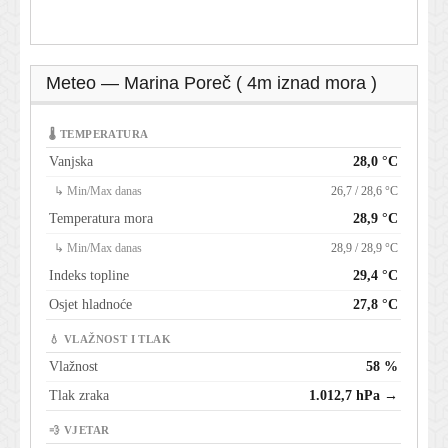
Meteo — Marina Poreč ( 4m iznad mora )
🌡 TEMPERATURA
Vanjska
28,0 °C
↳ Min/Max danas
26,7 / 28,6 °C
Temperatura mora
28,9 °C
↳ Min/Max danas
28,9 / 28,9 °C
Indeks topline
29,4 °C
Osjet hladnoće
27,8 °C
💧 VLAŽNOST I TLAK
Vlažnost
58 %
Tlak zraka
1.012,7 hPa →
💨 VJETAR