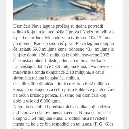
Dioničari Plave lagune prošlog su tjedna potvrdili
odluku koju im je predložila Uprava i Nadzorni odbor o
isplati rekordne dividende za tu tvrtku od 108,12 kuna
po dionici. Kao što smo već pisali Plava laguna ukupno
će isplatiti 69,5 milijuna kuna, odnosno 43,4 milijuna iz
lanjske dobiti i 26,1 milijuna iz dobiti ostvarene 2005.
Čileanska obitelj Lukšić, odnosno njihova tvrtka iz
Lihtenštajna dobit će 58,9 milijuna kuna. Dva obvezna
mirovinska fonda uknjižit će 2,18 milijuna, a četiri
skrbnička računa banaka 3,1 milijun.
Ostalih 3.000 dioničara dobit će zbirno 6,32 milijuna
kuna, ali umanjeno za četiri posto koliko će platiti državi
na račun kriznog poreza, ali samo oni dioničari koji
dobiju više od 6.000 kuna.
Nagradu će dobiti i predstavnici vlasnika koji nadziru
rad Uprave i članovi menadžmenta. Njima će pripasti
ukupno 3,64 milijuna kuna. U odluci nisu navedena
imena na koja će biti raspodijeljen taj iznos. (P. G. Glas