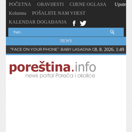
POČETNA
OBAVIJESTI
CIJENE OGLASA
Upute
Kolumna
POŠALJITE NAM VIJEST
KALENDAR DOGAĐANJA
NEWS
“FACE ON YOUR PHONE”: BABY LASAGNA OBJAVIO NOVI SING
8. 8. 2026. 1:49