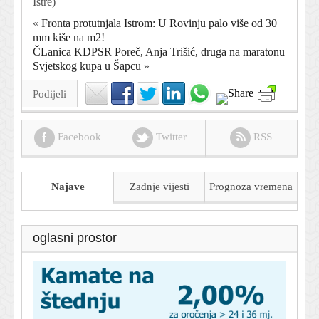
Istre)
«
Fronta protutnjala Istrom: U Rovinju palo više od 30
mm kiše na m2!
ČLanica KDPSR Poreč, Anja Trišić, druga na maratonu
Svjetskog kupa u Šapcu
»
Podijeli
Facebook
Twitter
RSS
Najave
Zadnje vijesti
Prognoza
vremena
oglasni prostor