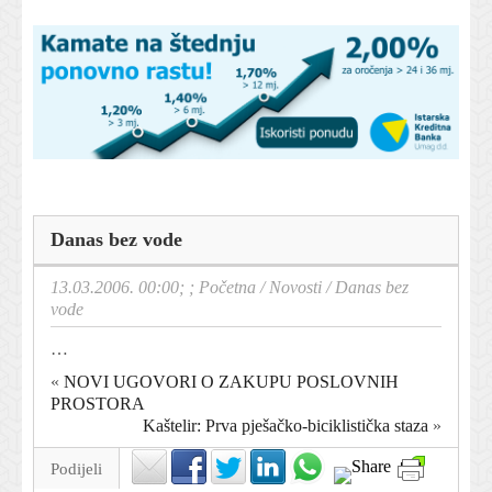
Danas bez vode
13.03.2006. 00:00; ;
Početna
/
Novosti
/
Danas bez
vode
…
«
NOVI UGOVORI O ZAKUPU POSLOVNIH
PROSTORA
Kaštelir: Prva pješačko-biciklistička staza
»
Podijeli