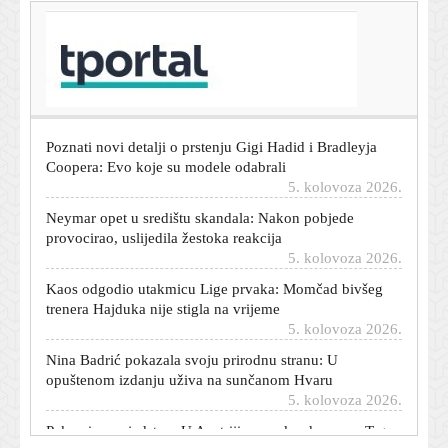
T-portal.hr
Novi šok za Carlosa Alcaraza: Sad mu je ozbiljno
ugrožen i nastup na US Openu
5. kolovoza 2026.
Poznati novi detalji o prstenju Gigi Hadid i Bradleyja
Coopera: Evo koje su modele odabrali
5. kolovoza 2026.
Neymar opet u središtu skandala: Nakon pobjede
provocirao, uslijedila žestoka reakcija
5. kolovoza 2026.
Kaos odgodio utakmicu Lige prvaka: Momčad bivšeg
trenera Hajduka nije stigla na vrijeme
5. kolovoza 2026.
Nina Badrić pokazala svoju prirodnu stranu: U
opuštenom izdanju uživa na sunčanom Hvaru
5. kolovoza 2026.
Pakao i u susjedstvu: U Austriji pao rekord, papa s Trga
sv. Petra pobjegao u zatvoreno