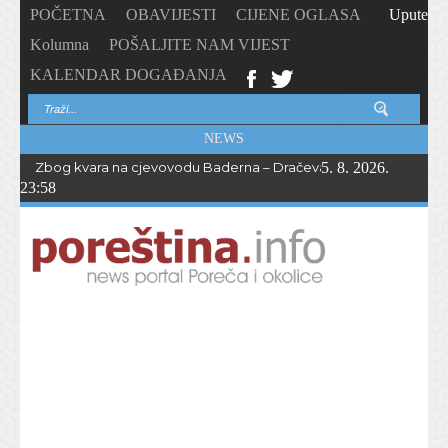
POČETNA
OBAVIJESTI
CIJENE OGLASA
Upute
Kolumna
POŠALJITE NAM VIJEST
KALENDAR DOGAĐANJA
NEWS
Zbog kvara na cjevovodu Baderna – Dračevac bez vode do večern
5. 8. 2026.
23:58