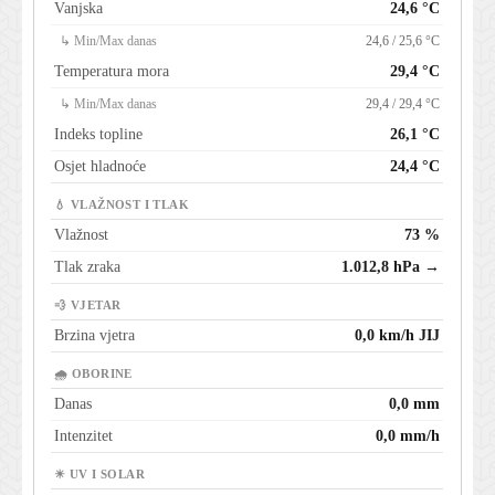
Vanjska
24,6 °C
↳ Min/Max danas
24,6 / 25,6 °C
Temperatura mora
29,4 °C
↳ Min/Max danas
29,4 / 29,4 °C
Indeks topline
26,1 °C
Osjet hladnoće
24,4 °C
💧 VLAŽNOST I TLAK
Vlažnost
73 %
Tlak zraka
1.012,8 hPa →
💨 VJETAR
Brzina vjetra
0,0 km/h JIJ
🌧 OBORINE
Danas
0,0 mm
Intenzitet
0,0 mm/h
☀ UV I SOLAR