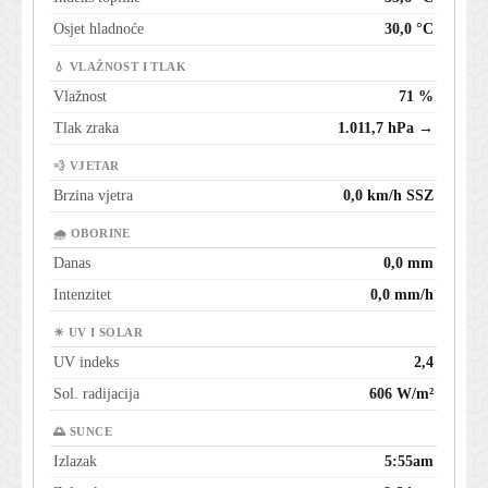
Osjet hladnoće
30,0 °C
💧 VLAŽNOST I TLAK
Vlažnost
71 %
Tlak zraka
1.011,7 hPa →
💨 VJETAR
Brzina vjetra
0,0 km/h SSZ
🌧 OBORINE
Danas
0,0 mm
Intenzitet
0,0 mm/h
☀ UV I SOLAR
UV indeks
2,4
Sol. radijacija
606 W/m²
🌅 SUNCE
Izlazak
5:55am