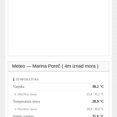
Meteo — Marina Poreč ( 4m iznad mora )
🌡 TEMPERATURA
Vanjska
30,2 °C
↳ Min/Max danas
25,4 / 31,1 °C
Temperatura mora
28,9 °C
↳ Min/Max danas
28,9 / 30,0 °C
Indeks topline
35,6 °C