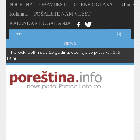
POČETNA
OBAVIJESTI
CIJENE OGLASA
Upute
Kolumna
POŠALJITE NAM VIJEST
KALENDAR DOGAĐANJA
NEWS
Porečki delfin slavi 25 godina: očekuje se preko 1.700 sudionika 
7. 8. 2026.
13:56