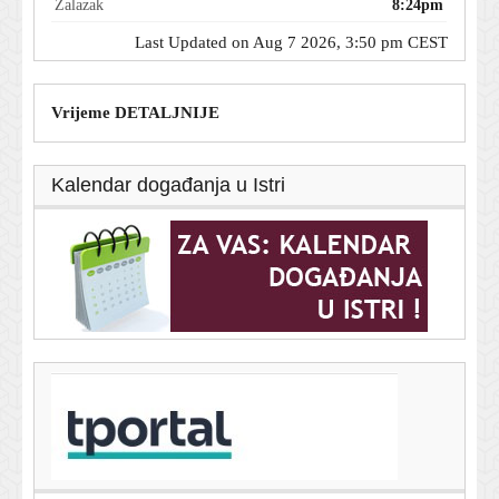
Zalazak
8:24pm
Last Updated on Aug 7 2026, 3:50 pm CEST
Vrijeme DETALJNIJE
Kalendar događanja u Istri
T-portal.hr
Predah će kratko trajati - i to samo u nekim regijama:
Evo kad će opet 'zapeći'
7. kolovoza 2026.