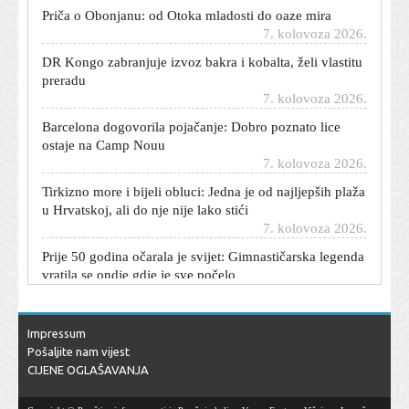
Priča o Obonjanu: od Otoka mladosti do oaze mira
7. kolovoza 2026.
DR Kongo zabranjuje izvoz bakra i kobalta, želi vlastitu
preradu
7. kolovoza 2026.
Barcelona dogovorila pojačanje: Dobro poznato lice
ostaje na Camp Nouu
7. kolovoza 2026.
Tirkizno more i bijeli obluci: Jedna je od najljepših plaža
u Hrvatskoj, ali do nje nije lako stići
7. kolovoza 2026.
Prije 50 godina očarala je svijet: Gimnastičarska legenda
vratila se ondje gdje je sve počelo
7. kolovoza 2026.
Velika promjena na Gmailu: Ukida se jedna od
najpopularnijih opcija
Impressum
7. kolovoza 2026.
Pošaljite nam vijest
CIJENE OGLAŠAVANJA
Preokret u prijestolnici električnih auta: Hibridi ih sada
uvjerljivo prestižu