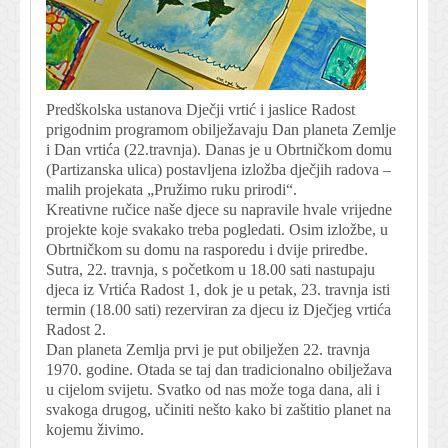
Predškolska ustanova Dječji vrtić i jaslice Radost
prigodnim programom obilježavaju Dan planeta Zemlje
i Dan vrtića (22.travnja). Danas je u Obrtničkom domu
(Partizanska ulica) postavljena izložba dječjih radova –
malih projekata „Pružimo ruku prirodi“.
Kreativne ručice naše djece su napravile hvale vrijedne
projekte koje svakako treba pogledati. Osim izložbe, u
Obrtničkom su domu na rasporedu i dvije priredbe.
Sutra, 22. travnja, s početkom u 18.00 sati nastupaju
djeca iz Vrtića Radost 1, dok je u petak, 23. travnja isti
termin (18.00 sati) rezerviran za djecu iz Dječjeg vrtića
Radost 2.
Dan planeta Zemlja prvi je put obilježen 22. travnja
1970. godine. Otada se taj dan tradicionalno obilježava
u cijelom svijetu. Svatko od nas može toga dana, ali i
svakoga drugog, učiniti nešto kako bi zaštitio planet na
kojemu živimo.