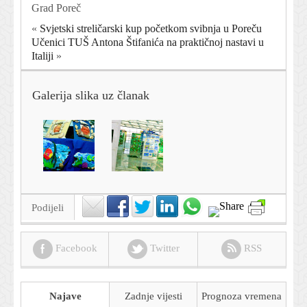
Grad Poreč
«
Svjetski streličarski kup početkom svibnja u Poreču
Učenici TUŠ Antona Štifanića na praktičnoj nastavi u
Italiji
»
Galerija slika uz članak
Podijeli
Facebook
Twitter
RSS
Najave
Zadnje vijesti
Prognoza
vremena