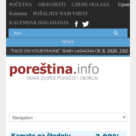
POČETNA
OBAVIJESTI
CIJENE OGLASA
Upute
Kolumna
POŠALJITE NAM VIJEST
KALENDAR DOGAĐANJA
NEWS
“FACE ON YOUR PHONE”: BABY LASAGNA OBJAVIO NOVI SING
9. 8. 2026. 2:02