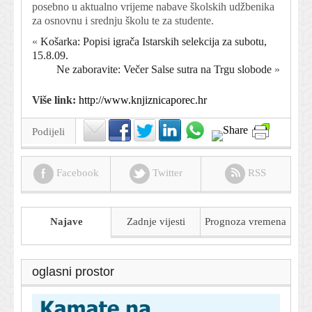
posebno u aktualno vrijeme nabave školskih udžbenika
za osnovnu i srednju školu te za studente.
«
Košarka: Popisi igrača Istarskih selekcija za subotu,
15.8.09.
Ne zaboravite: Večer Salse sutra na Trgu slobode
»
Više link:
http://www.knjiznicaporec.hr
Podijeli
Facebook
Twitter
RSS
Najave
Zadnje vijesti
Prognoza
vremena
oglasni prostor