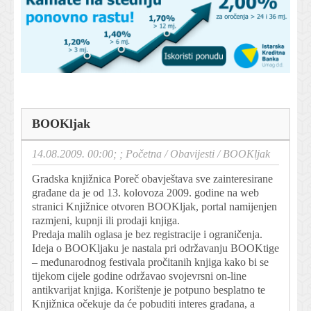
BOOKljak
14.08.2009. 00:00; ;
Početna
/
Obavijesti
/
BOOKljak
Gradska knjižnica Poreč obavještava sve zainteresirane
građane da je od 13. kolovoza 2009. godine na web
stranici Knjižnice otvoren BOOKljak, portal namijenjen
razmjeni, kupnji ili prodaji knjiga.
Predaja malih oglasa je bez registracije i ograničenja.
Ideja o BOOKljaku je nastala pri održavanju BOOKtige
– međunarodnog festivala pročitanih knjiga kako bi se
tijekom cijele godine održavao svojevrsni on-line
antikvarijat knjiga. Korištenje je potpuno besplatno te
Knjižnica očekuje da će pobuditi interes građana, a