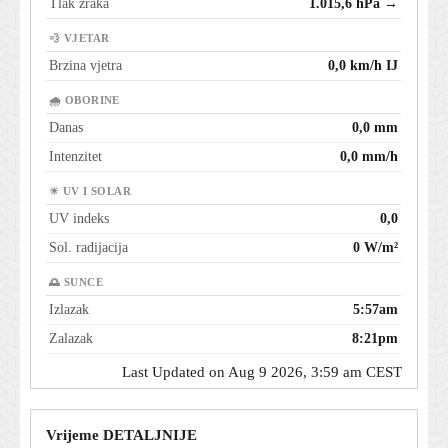
Tlak zraka
1.015,6 hPa →
💨 VJETAR
Brzina vjetra
0,0 km/h IJ
🌧 OBORINE
Danas
0,0 mm
Intenzitet
0,0 mm/h
☀ UV I SOLAR
UV indeks
0,0
Sol. radijacija
0 W/m²
🌅 SUNCE
Izlazak
5:57am
Zalazak
8:21pm
Last Updated on Aug 9 2026, 3:59 am CEST
Vrijeme DETALJNIJE