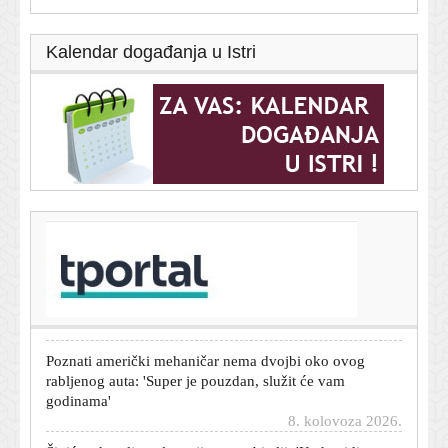
Kalendar događanja u Istri
T-portal.hr
Poznati mehaničar oduševljen ovim rabljenim autom:
'Može trajati gotovo beskonačno'
8. kolovoza 2026.
Poznati američki mehaničar nema dvojbi oko ovog
rabljenog auta: 'Super je pouzdan, služit će vam
godinama'
8. kolovoza 2026.
Šipić zadovoljan ulaganjima za obitelji: 'Kada vidimo