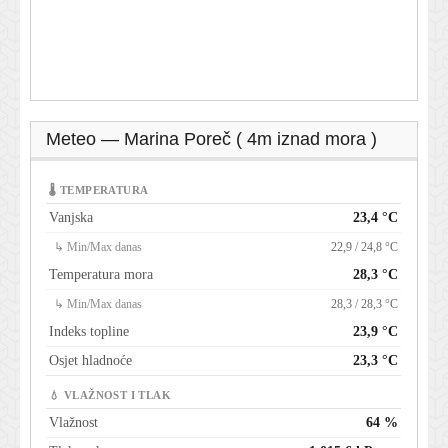
Meteo — Marina Poreč ( 4m iznad mora )
🌡 TEMPERATURA
Vanjska
23,4 °C
↳ Min/Max danas
22,9 / 24,8 °C
Temperatura mora
28,3 °C
↳ Min/Max danas
28,3 / 28,3 °C
Indeks topline
23,9 °C
Osjet hladnoće
23,3 °C
💧 VLAŽNOST I TLAK
Vlažnost
64 %