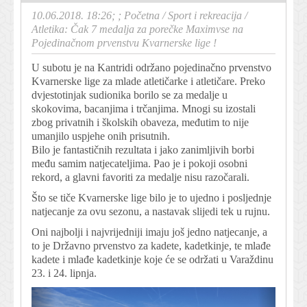
10.06.2018. 18:26; ;
Početna
/
Sport i rekreacija
/
Atletika: Čak 7 medalja za porečke Maximvse na
Pojedinačnom prvenstvu Kvarnerske lige !
U subotu je na Kantridi održano pojedinačno prvenstvo
Kvarnerske lige za mlade atletičarke i atletičare. Preko
dvjestotinjak sudionika borilo se za medalje u
skokovima, bacanjima i trčanjima. Mnogi su izostali
zbog privatnih i školskih obaveza, međutim to nije
umanjilo uspjehe onih prisutnih.
Bilo je fantastičnih rezultata i jako zanimljivih borbi
među samim natjecateljima. Pao je i pokoji osobni
rekord, a glavni favoriti za medalje nisu razočarali.
Što se tiče Kvarnerske lige bilo je to ujedno i posljednje
natjecanje za ovu sezonu, a nastavak slijedi tek u rujnu.
Oni najbolji i najvrijedniji imaju još jedno natjecanje, a
to je Državno prvenstvo za kadete, kadetkinje, te mlađe
kadete i mlađe kadetkinje koje će se održati u Varaždinu
23. i 24. lipnja.