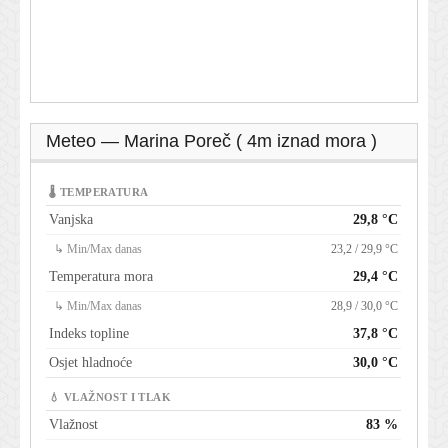
Meteo — Marina Poreč ( 4m iznad mora )
🌡 TEMPERATURA
Vanjska
29,8 °C
↳ Min/Max danas
23,2 / 29,9 °C
Temperatura mora
29,4 °C
↳ Min/Max danas
28,9 / 30,0 °C
Indeks topline
37,8 °C
Osjet hladnoće
30,0 °C
💧 VLAŽNOST I TLAK
Vlažnost
83 %