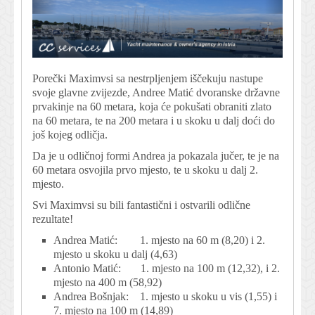
Porečki Maximvsi sa nestrpljenjem iščekuju nastupe
svoje glavne zvijezde, Andree Matić dvoranske državne
prvakinje na 60 metara, koja će pokušati obraniti zlato
na 60 metara, te na 200 metara i u skoku u dalj doći do
još kojeg odličja.
Da je u odličnoj formi Andrea ja pokazala jučer, te je na
60 metara osvojila prvo mjesto, te u skoku u dalj 2.
mjesto.
Svi Maximvsi su bili fantastični i ostvarili odlične
rezultate!
Andrea Matić: 1. mjesto na 60 m (8,20) i 2.
mjesto u skoku u dalj (4,63)
Antonio Matić: 1. mjesto na 100 m (12,32), i 2.
mjesto na 400 m (58,92)
Andrea Bošnjak: 1. mjesto u skoku u vis (1,55) i
7. mjesto na 100 m (14,89)