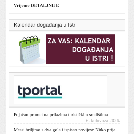
Vrijeme DETALJNIJE
Kalendar događanja u Istri
T-portal.hr
Kupili ste BMW, a ekran vam prikazuje reklame:
Vlasnici bijesni zbog novog poteza
6. kolovoza 2026.
Pojačan promet na prilazima turističkim središtima
6. kolovoza 2026.
Messi briljirao s dva gola i ispisao povijest: Nitko prije
njega nije ovo napravio