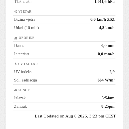
Tlak zraka
1.011,6 hPa
💨 VJETAR
Brzina vjetra
0,0 km/h ZSZ
Udari (10 min)
4,8 km/h
🌧 OBORINE
Danas
0,0 mm
Intenzitet
0,0 mm/h
☀ UV I SOLAR
UV indeks
2,9
Sol. radijacija
664 W/m²
🌅 SUNCE
Izlazak
5:54am
Zalazak
8:25pm
Last Updated on Aug 6 2026, 3:23 pm CEST