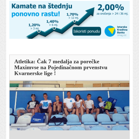
Atletika: Čak 7 medalja za porečke
Maximvse na Pojedinačnom prvenstvu
Kvarnerske lige !