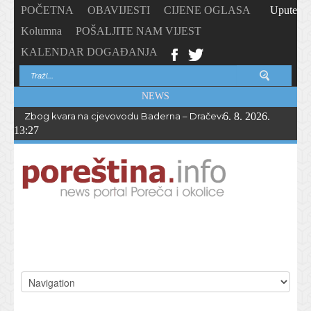
POČETNA
OBAVIJESTI
CIJENE OGLASA
Upute
Kolumna
POŠALJITE NAM VIJEST
KALENDAR DOGAĐANJA
NEWS
Zbog kvara na cjevovodu Baderna – Dračevac bez vode do večern
6. 8. 2026.
13:27