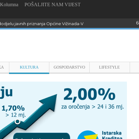
Kolumna
POŠALJITE NAM VIJEST
6
odjelu javnih priznanja Općine Vižinada-Visinada
KA
KULTURA
GOSPODARSTVO
LIFESTYLE