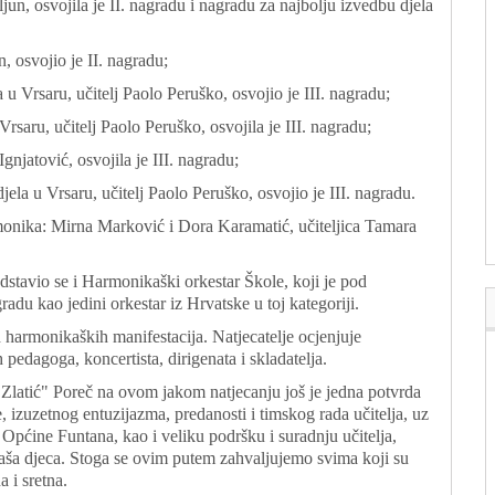
jun, osvojila je II. nagradu i nagradu za najbolju izvedbu djela
n, osvojio je II. nagradu;
u Vrsaru, učitelj Paolo Peruško, osvojio je III. nagradu;
rsaru, učitelj Paolo Peruško, osvojila je III. nagradu;
gnjatović, osvojila je III. nagradu;
la u Vrsaru, učitelj Paolo Peruško, osvojio je III. nagradu.
rmonika: Mirna Marković i Dora Karamatić, učiteljica Tamara
edstavio se i Harmonikaški orkestar Škole, koji je pod
adu kao jedini orkestar iz Hrvatske u toj kategoriji.
h harmonikaških manifestacija. Natjecatelje ocjenjuje
pedagoga, koncertista, dirigenata i skladatelja.
latić" Poreč na ovom jakom natjecanju još je jedna potvrda
, izuzetnog entuzijazma, predanosti i timskog rada učitelja, uz
 Općine Funtana, kao i veliku podršku i suradnju učitelja,
naša djeca. Stoga se ovim putem zahvaljujemo svima koji su
 i sretna.