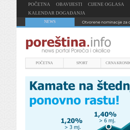
POČETNA
OBAVIJESTI
CIJENE OGLASA
KALENDAR DOGAĐANJA
NEWS
Otvorene nominacije za d
POČETNA
SPORT
CRNA KRONI