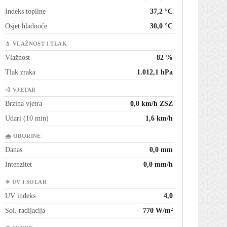
Indeks topline
37,2 °C
Osjet hladnoće
30,0 °C
💧 VLAŽNOST I TLAK
Vlažnost
82 %
Tlak zraka
1.012,1 hPa
💨 VJETAR
Brzina vjetra
0,0 km/h ZSZ
Udari (10 min)
1,6 km/h
🌧 OBORINE
Danas
0,0 mm
Intenzitet
0,0 mm/h
☀ UV I SOLAR
UV indeks
4,0
Sol. radijacija
770 W/m²