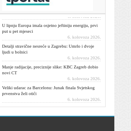
Zadar i Dubrovnik bilježe porast
6. kolovoza 2026.
U lipnju Europa imala osjetno jeftiniju energiju, prvi
put u pet mjeseci
6. kolovoza 2026.
Detalji stravične nesreće u Zagrebu: Umrlo i dvoje
ljudi u bolnici
6. kolovoza 2026.
Manje radijacije, preciznije slike: KBC Zagreb dobio
novi CT
6. kolovoza 2026.
Veliki udarac za Barcelonu: Junak finala Svjetskog
prvenstva želi otići
6. kolovoza 2026.
Uhićen načelnik Svetog Ivana Žabno: Lokalni HDZ
poziva na ostavku
6. kolovoza 2026.
HZMO o porastu zaposlenosti: Krajem srpnja
prijavljeno skoro dva milijuna osiguranika