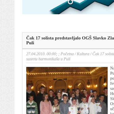
Čak 17 solista predstavljalo OGŠ Slavko Z
Puli
27.04.2010. 00:00; ;
Početna
/
Kultura
/
Čak 17 solis
susretu harmonikaša u Puli
Na
Pu
po
Iv
sa
He
Sl
Os
uč
ko