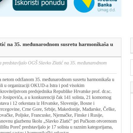
latić na 35. međunarodnom susretu harmonikaša u
ta predstavljalo OGŠ Slavko Zlatić na 35. međunarodnom
 netom održanom 35. međunarodnom susretu harmonikaša u
li u organizaciji OKUD-a Istra i pod visokim
kroviteljstvom predsjednika Republike Hrvatske prof. dr.sc.
e Josipovića, a u konkurenciji čak 141 solista, 21 komornog
stava i 12 orkestara iz Hrvatske, Slovenije, Bosne i
rcegovine, Crne Gore, Srbije, Makedonije, Mađarske, Češke,
ovačke, Poljske, Francuske, Njemačke, Finske i Rusije,
novnu glazbenu školu „Slavko Zlatić" pri Pučkom otvorenom
ilištu Poreč predstavljalo je 17 solista u raznim kategorijama,
morni sastav i harmonikaški orkestar.