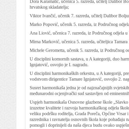
Dora Karamatić, učenica 5. razreda, učitelj Dalibor Bol
hrvatskog skladatelja;
Viktor Ivančić, učenik 7. razreda, učitelj Dalibor Bolju
Marko Popović, učenik 5. razreda, iz Područnog odjela 
Ana Liović, učenica 7. razreda, iz Područnog odjela u V
Mirna Marković, učenica 5. razreda, učiteljica Tamara I
Michele Gerometta, učenik 5. razreda, iz Područnog odje
U disciplini komornih sastava, u A kategoriji, duo ha
Ignjatović, osvojio je I. nagradu.
U disciplini harmonikaških orkestra, u A kategoriji, pr
vodstvom dirigentice Tamare Ignjatović, osvojio 2. nagr
Susret harmonikaša jedna je od najznačajnijih svjetski
međunarodni ocjenjivački sud sastavljen od eminentnih 
Uspjeh harmonikaša Osnovne glazbene škole „Slavko Z
izuzetne kvalitete i razvoja harmonikaškog odjela škole
veliku podršku roditelja, Grada Poreča, Općine Vrsar i
razrednika i ravnatelja osnovnih škola koje pohađaju 
pomogli i doprinijeli da naša djeca budu ovako uspješna