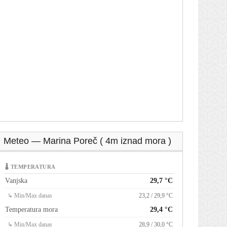
Meteo — Marina Poreč ( 4m iznad mora )
🌡 TEMPERATURA
Vanjska
29,7 °C
↳ Min/Max danas
23,2 / 29,9 °C
Temperatura mora
29,4 °C
↳ Min/Max danas
28,9 / 30,0 °C