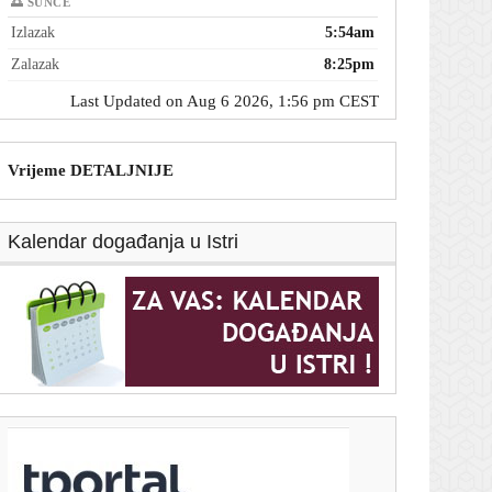
🌅 SUNCE
Izlazak
5:54am
Zalazak
8:25pm
Last Updated on Aug 6 2026, 1:56 pm CEST
Vrijeme DETALJNIJE
Kalendar događanja u Istri
T-portal.hr
Splitska luka s manje putnika u srpnju nego lani: