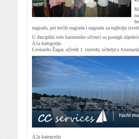
Ml
na
br
nagrada, pet trećih nagrada i nagradu za najbolju izved
U disciplini solo harmonike učenici su postigli slijedeće
A1a kategorija
Leonardo Žagar, učenik 1. razreda, učiteljica Anamarija
A2a kategorija