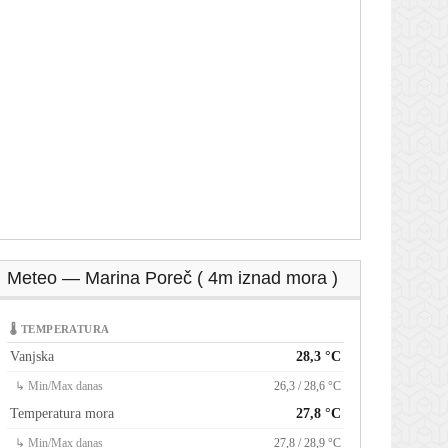
Meteo — Marina Poreč ( 4m iznad mora )
🌡 TEMPERATURA
Vanjska
28,3 °C
↳ Min/Max danas
26,3 / 28,6 °C
Temperatura mora
27,8 °C
↳ Min/Max danas
27,8 / 28,9 °C