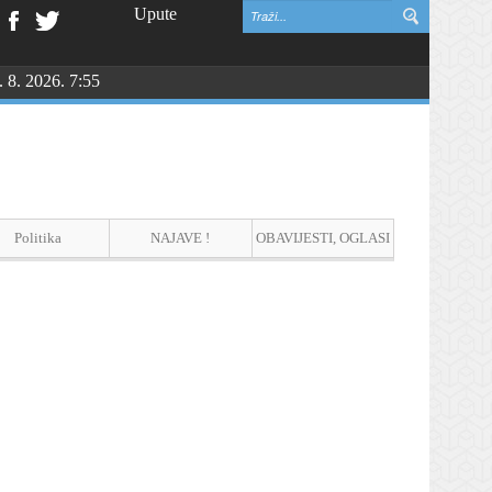
Upute
. 8. 2026. 7:55
NGU
Politika
NAJAVE !
OBAVIJESTI, OGLASI