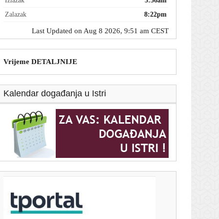
Izlazak
5:56am
Zalazak
8:22pm
Last Updated on Aug 8 2026, 9:51 am CEST
Vrijeme DETALJNIJE
Kalendar događanja u Istri
T-portal.hr
Mehaničari upozoravaju: Ovaj slatkasti miris u kabini
može otkriti ozbiljan kvar
8. kolovoza 2026.