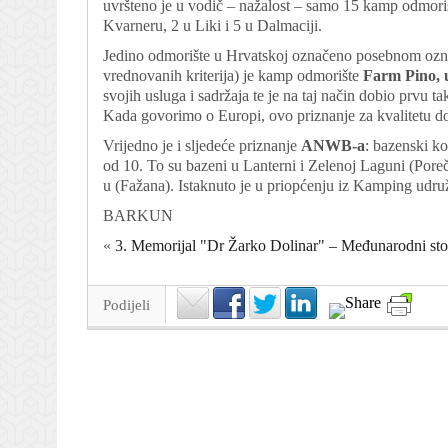
uvršteno je u vodič – nažalost – samo 15 kamp odmorišt
Kvarneru, 2 u Liki i 5 u Dalmaciji.
Jedino odmorište u Hrvatskoj označeno posebnom o
vrednovanih kriterija) je kamp odmorište
Farm Pino, 
svojih usluga i sadržaja te je na taj način dobio prvu
Kada govorimo o Europi, ovo priznanje za kvalitetu do
Vrijedno je i sljedeće priznanje
ANWB-a
: bazenski k
od 10. To su bazeni u Lanterni i Zelenoj Laguni (Poreč
u (Fažana). Istaknuto je u priopćenju iz Kamping udru
BARKUN
«
3. Memorijal "Dr Žarko Dolinar" – Međunarodni stoln
Podijeli