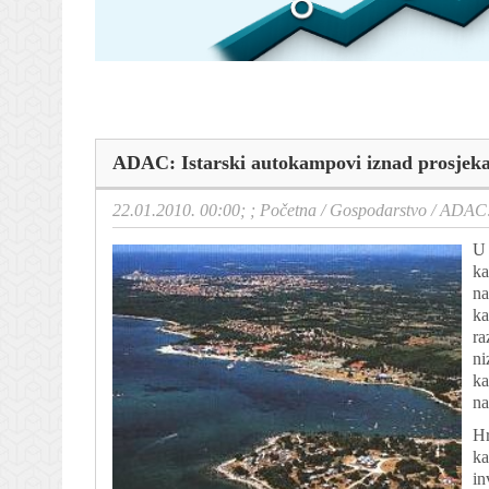
ADAC: Istarski autokampovi iznad prosjek
22.01.2010. 00:00; ;
Početna
/
Gospodarstvo
/
ADAC: 
U 
ka
na
ka
ra
ni
ka
na
Hr
ka
in