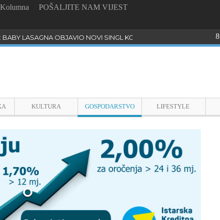
Kolumna
POŠALJITE NAM VIJEST
8
: BABY LASAGNA OBJAVIO NOVI SINGL KOJI PROGOVARA O BULLYI
KA
KULTURA
GOSPODARSTVO
LIFESTYLE