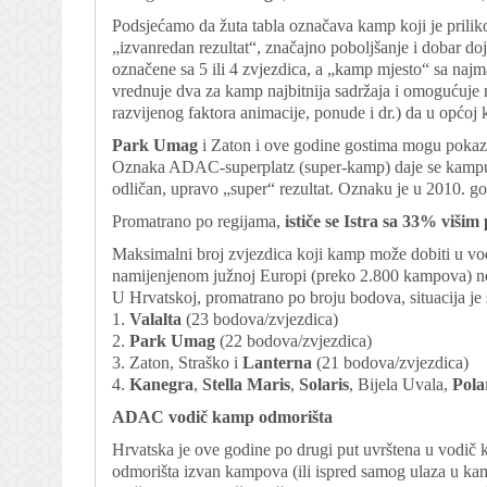
Podsjećamo da žuta tabla označava kamp koji je prili
„izvanredan rezultat“, značajno poboljšanje i dobar do
označene sa 5 ili 4 zvjezdica, a „kamp mjesto“ sa na
vrednuje dva za kamp najbitnija sadržaja i omogućuje
razvijenog faktora animacije, ponude i dr.) da u općoj 
Park Umag
i Zaton i ove godine gostima mogu pokaza
Oznaka ADAC-superplatz (super-kamp) daje se kampu 
odličan, upravo „super“ rezultat. Oznaku je u 2010. g
Promatrano po regijama,
ističe se Istra sa 33% viši
Maksimalni broj zvjezdica koji kamp može dobiti u vodi
namijenjenom južnoj Europi (preko 2.800 kampova) n
U Hrvatskoj, promatrano po broju bodova, situacija je 
1.
Valalta
(23 bodova/zvjezdica)
2.
Park Umag
(22 bodova/zvjezdica)
3. Zaton, Straško i
Lanterna
(21 bodova/zvjezdica)
4.
Kanegra
,
Stella Maris
,
Solaris
, Bijela Uvala,
Pola
ADAC vodič kamp odmorišta
Hrvatska je ove godine po drugi put uvrštena u vodič
odmorišta izvan kampova (ili ispred samog ulaza u k