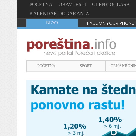
POČETNA
OBAVIJESTI
CIJENE OGLASA
KALENDAR DOGAĐANJA
NEWS
“FACE ON YOUR PHONE”
POČETNA
SPORT
CRNA KRONI