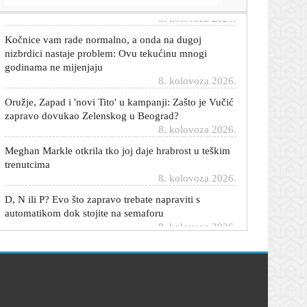
Kočnice vam rade normalno, a onda na dugoj
nizbrdici nastaje problem: Ovu tekućinu mnogi
godinama ne mijenjaju
8. kolovoza 2026.
Oružje, Zapad i 'novi Tito' u kampanji: Zašto je Vučić
zapravo dovukao Zelenskog u Beograd?
8. kolovoza 2026.
Meghan Markle otkrila tko joj daje hrabrost u teškim
trenutcima
8. kolovoza 2026.
D, N ili P? Evo što zapravo trebate napraviti s
automatikom dok stojite na semaforu
8. kolovoza 2026.
Nove brojke, u Ceuti poginulo 96 migranata: Mrtvih
ima i na španjolskoj i marokanskoj strani
8. kolovoza 2026.
Veliko istraživanje na Jadranu: Pobrojat će se kitovi,
dupini, kornjače...
8. kolovoza 2026.