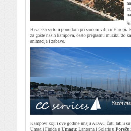
na
to
na
Št
Hrvatska sa tom ponudom pri samom vrhu u Europi. Ist
za goste naših kampova, često preglasnu muziku do kas
animacije i zabave.
Kampovi koji i ove godine imaju ADAC žutu tablu su is
Umag i Finida u
Umagu
; Lanterna i Solaris u
Poreču