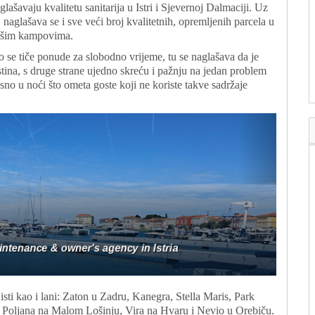
glašavaju kvalitetu sanitarija u Istri i Sjevernoj Dalmaciji. Uz
, naglašava se i sve veći broj kvalitetnih, opremljenih parcela u
šim kampovima.
o se tiče ponude za slobodno vrijeme, tu se naglašava da je
ina, s druge strane ujedno skreću i pažnju na jedan problem
no u noći što ometa goste koji ne koriste takve sadržaje
ti kao i lani: Zaton u Zadru, Kanegra, Stella Maris, Park
; Poljana na Malom Lošinju, Vira na Hvaru i Nevio u Orebiču.