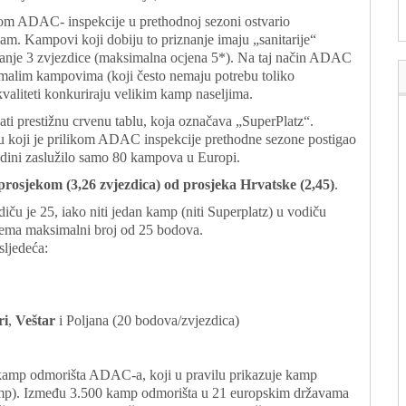
kom ADAC- inspekcije u prethodnoj sezoni ostvario
jam. Kampovi koji dobiju to priznanje imaju „sanitarije“
jmanje 3 zvjezdice (maksimalna ocjena 5*). Na taj način ADAC
 malim kampovima (koji često nemaju potrebu toliko
kvaliteti konkuriraju velikim kamp naseljima.
ti prestižnu crvenu tablu, koja označava „SuperPlatz“.
koji je prilikom ADAC inspekcije prethodne sezone postigao
odini zaslužilo samo 80 kampova u Europi.
m prosjekom (3,26 zvjezdica) od prosjeka Hrvatske
(2,45)
.
ču je 25, iako niti jedan kamp (niti Superplatz) u vodiču
ema maksimalni broj od 25 bodova.
sljedeća:
ri
,
Veštar
i Poljana (20 bodova/zvjezdica)
 kamp odmorišta ADAC-a, koji u pravilu prikazuje kamp
amp). Između 3.500 kamp odmorišta u 21 europskim državama