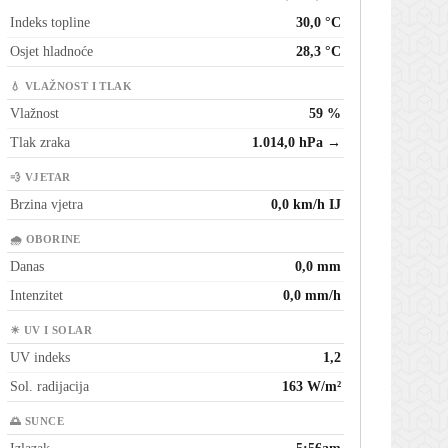
Indeks topline
30,0 °C
Osjet hladnoće
28,3 °C
💧 VLAŽNOST I TLAK
Vlažnost
59 %
Tlak zraka
1.014,0 hPa →
💨 VJETAR
Brzina vjetra
0,0 km/h IJ
🌧 OBORINE
Danas
0,0 mm
Intenzitet
0,0 mm/h
☀ UV I SOLAR
UV indeks
1,2
Sol. radijacija
163 W/m²
🌅 SUNCE