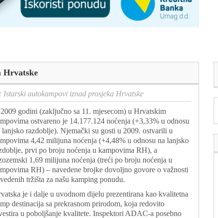
a Hrvatske
Istarski autokampovi iznad prosjeka Hrvatske
2009 godini (zaključno sa 11. mjesecom) u Hrvatskim
mpovima ostvareno je 14.177.124 noćenja (+3,33% u odnosu
 lanjsko razdoblje). Njemački su gosti u 2009. ostvarili u
mpovima 4,42 milijuna noćenja (+4,48% u odnosu na lanjsko
zdoblje, prvi po broju noćenja u kampovima RH), a
zozemski 1,69 milijuna noćenja (treći po broju noćenja u
mpovima RH) – navedene brojke dovoljno govore o važnosti
vedenih tržišta za našu kamping ponudu.
vatska je i dalje u uvodnom dijelu prezentirana kao kvalitetna
mp destinacija sa prekrasnom prirodom, koja redovito
vestira u poboljšanje kvalitete. Inspektori ADAC-a posebno