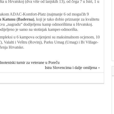
a u Hrvatskoj (dva više od lanjskih 13), od čega 7 u Istri, 1 u
znakom ADAC-Komfort-Platz (najmanje 6 od mogućih 9
u Katunu (Baderna)
, koji je tako dobio priznanje za kvalitetu
 takvu „nagradu“ dodijeljenu kamp odmorištima u Hrvatskoj.
dijeljeno je samo na stotinjak kamper-odmorišta.
ompleksi u 6 kampova ocijenjeni su maksimalnom ocjenom, 10
), Valalti i Veštru (Rovinj), Parku Umag (Umag) i Bi Village-
ženja Hrvatske.
oteniski turnir za veterane u Poreču
Istra Slovencima i dalje omiljena
»