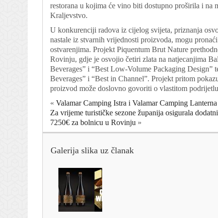
restorana u kojima će vino biti dostupno proširila i n
Kraljevstvo.
U konkurenciji radova iz cijelog svijeta, priznanja o
nastale iz stvarnih vrijednosti proizvoda, mogu pronać
ostvarenjima. Projekt Piquentum Brut Nature prethodn
Rovinju, gdje je osvojio četiri zlata na natjecanjima
Beverages” i “Best Low-Volume Packaging Design” te
Beverages” i “Best in Channel”. Projekt pritom pokazuj
proizvod može doslovno govoriti o vlastitom podrijetlu
«
Valamar Camping Istra i Valamar Camping Lanterna
Za vrijeme turističke sezone županija osigurala dodatn
7250€ za bolnicu u Rovinju
»
Galerija slika uz članak