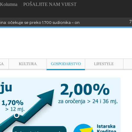
Kolumna
POŠALJITE NAM VIJEST
7
dina: očekuje se preko 1.700 sudionika – online prijave do 23. kolovoza
KA
KULTURA
GOSPODARSTVO
LIFESTYLE