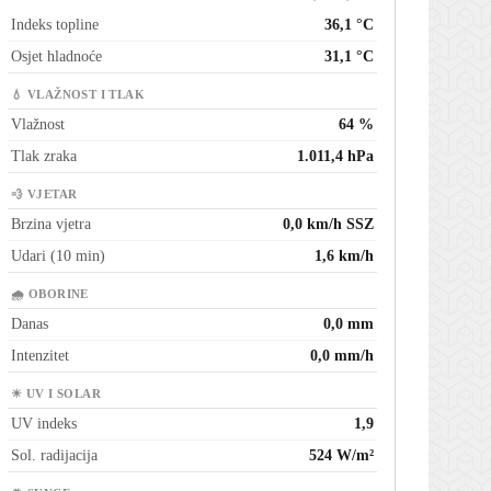
Indeks topline
36,1 °C
Osjet hladnoće
31,1 °C
💧 VLAŽNOST I TLAK
Vlažnost
64 %
Tlak zraka
1.011,4 hPa
💨 VJETAR
Brzina vjetra
0,0 km/h SSZ
Udari (10 min)
1,6 km/h
🌧 OBORINE
Danas
0,0 mm
Intenzitet
0,0 mm/h
☀ UV I SOLAR
UV indeks
1,9
Sol. radijacija
524 W/m²