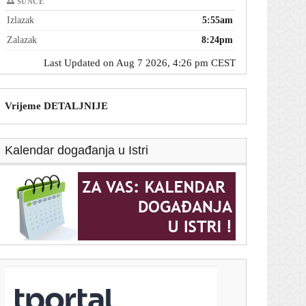
🌅 SUNCE
Izlazak
5:55am
Zalazak
8:24pm
Last Updated on Aug 7 2026, 4:26 pm CEST
Vrijeme DETALJNIJE
Kalendar događanja u Istri
T-portal.hr
Dalić postaje najplaćeniji hrvatski trener u povijesti.