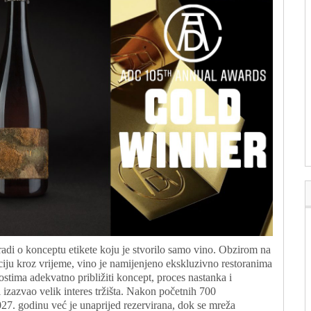
di o konceptu etikete koju je stvorilo samo vino. Obzirom na
aciju kroz vrijeme, vino je namijenjeno ekskluzivno restoranima
stima adekvatno približiti koncept, proces nastanka i
ji izazvao velik interes tržišta. Nakon početnih 700
027. godinu već je unaprijed rezervirana, dok se mreža