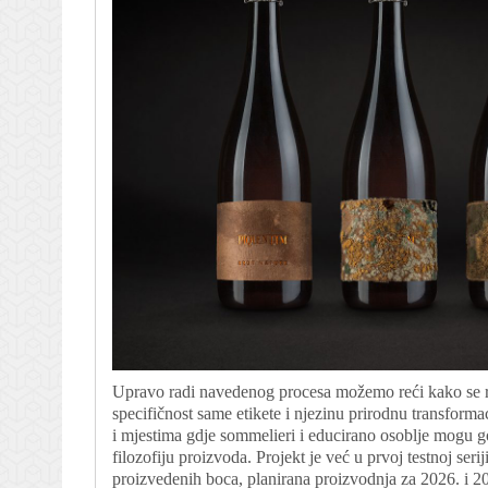
Upravo radi navedenog procesa možemo reći kako se ra
specifičnost same etikete i njezinu prirodnu transform
i mjestima gdje sommelieri i educirano osoblje mogu go
filozofiju proizvoda. Projekt je već u prvoj testnoj seri
proizvedenih boca, planirana proizvodnja za 2026. i 2