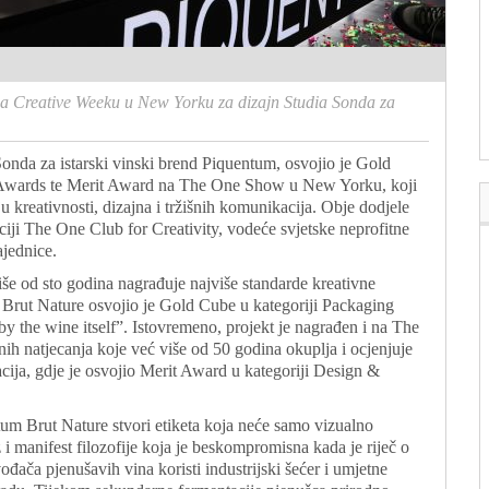
na Creative Weeku u New Yorku za dizajn Studia Sonda za
Sonda za istarski vinski brend Piquentum, osvojio je Gold
wards te Merit Award na The One Show u New Yorku, koji
kreativnosti, dizajna i tržišnih komunikacija. Obje dodjele
ciji The One Club for Creativity, vodeće svjetske neprofitne
ajednice.
 od sto godina nagrađuje najviše standarde kreativne
m Brut Nature osvojio je Gold Cube u kategoriji Packaging
y the wine itself”. Istovremeno, projekt je nagrađen i na The
ih natjecanja koje već više od 50 godina okuplja i ocjenjuje
acija, gdje je osvojio Merit Award u kategoriji Design &
tum Brut Nature stvori etiketa koja neće samo vizualno
 i manifest filozofije koja je beskompromisna kada je riječ o
đača pjenušavih vina koristi industrijski šećer i umjetne