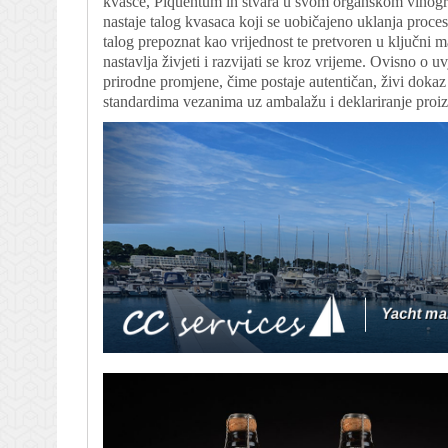
kvasce, Piquentum ih stvara u svom organskom vinogr
nastaje talog kvasaca koji se uobičajeno uklanja proce
talog prepoznat kao vrijednost te pretvoren u ključni m
nastavlja živjeti i razvijati se kroz vrijeme. Ovisno o u
prirodne promjene, čime postaje autentičan, živi dokaz
standardima vezanima uz ambalažu i deklariranje proi