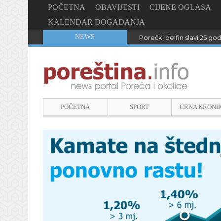
POČETNA
OBAVIJESTI
CIJENE OGLASA
KALENDAR DOGAĐANJA
NEWS
Porečki delfin slavi 25 go
POČETNA
SPORT
CRNA KRONI