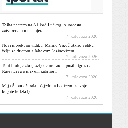
Evo koji je na svjetskoj ljestvici
7. kolovoza 2026.
Teška nesreća na A1 kod Lučkog: Autocesta
zatvorena u oba smjera
7. kolovoza 2026.
Novi projekt na vidiku: Marino Vrgoč otkrio veliku
želju za duetom s Jakovom Jozinovićem
7. kolovoza 2026.
Toni Fruk je zbog ozljede morao napustiti igru, na
Rujevici su s pravom zabrinuti
7. kolovoza 2026.
Maja Šuput očarala još jednim badićem iz svoje
bogate kolekcije
7. kolovoza 2026.
Želite mobitelom snimiti nadolazeću veliku pomrčinu
Sunca? Evo što trebate znati
7. kolovoza 2026.
VIDEO/FOTO Ovako Bundek već dugo nije
izgledao: Nevjerojatni prizori