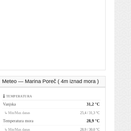
Meteo — Marina Poreč ( 4m iznad mora )
🌡 TEMPERATURA
Vanjska
31,2 °C
↳ Min/Max danas
25,4 / 31,3 °C
Temperatura mora
28,9 °C
↳ Min/Max danas
28,9 / 30,0 °C