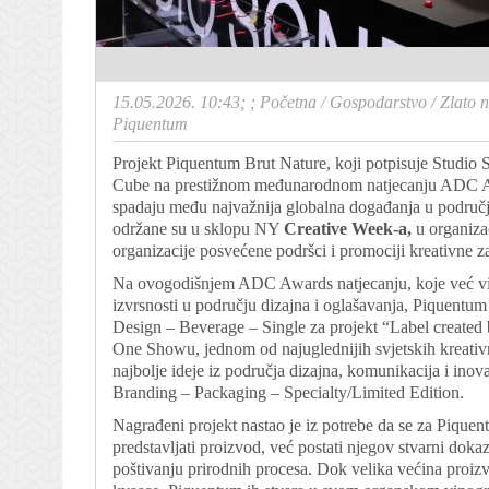
15.05.2026. 10:43; ;
Početna
/
Gospodarstvo
/
Zlato 
Piquentum
Projekt Piquentum Brut Nature, koji potpisuje Studio 
Cube na prestižnom međunarodnom natjecanju ADC A
spadaju među najvažnija globalna događanja u području 
održane su u sklopu NY
Creative Week-a,
u organiza
organizacije posvećene podršci i promociji kreativne z
Na ovogodišnjem ADC Awards natjecanju, koje već više
izvrsnosti u području dizajna i oglašavanja, Piquentu
Design – Beverage – Single za projekt “Label created b
One Showu, jednom od najuglednijih svjetskih kreativn
najbolje ideje iz područja dizajna, komunikacija i inov
Branding – Packaging – Specialty/Limited Edition.
Nagrađeni projekt nastao je iz potrebe da se za Piquen
predstavljati proizvod, već postati njegov stvarni dokaz
poštivanju prirodnih procesa. Dok velika većina proizvo