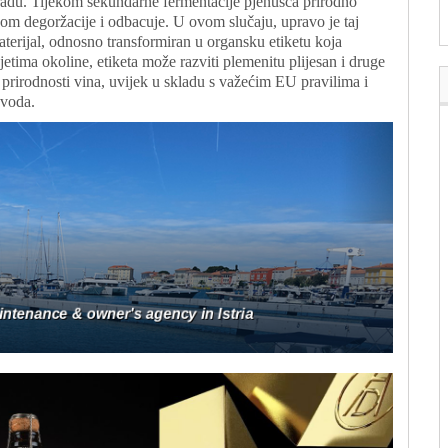
adu. Tijekom sekundarne fermentacije pjenušca prirodno
som degoržacije i odbacuje. U ovom slučaju, upravo je taj
aterijal, odnosno transformiran u organsku etiketu koja
vjetima okoline, etiketa može razviti plemenitu plijesan i druge
 prirodnosti vina, uvijek u skladu s važećim EU pravilima i
zvoda.