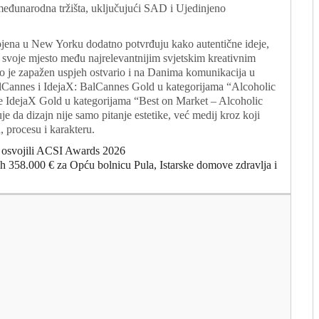
a međunarodna tržišta, uključujući SAD i Ujedinjeno
svojena u New Yorku dodatno potvrđuju kako autentične ideje,
i svoje mjesto među najrelevantnijim svjetskim kreativnim
o je zapažen uspjeh ostvario i na Danima komunikacija u
 BalCannes i IdejaX: BalCannes Gold u kategorijama “Alcoholic
 IdejaX Gold u kategorijama “Best on Market – Alcoholic
e da dizajn nije samo pitanje estetike, već medij kroz koji
, procesu i karakteru.
 osvojili ACSI Awards 2026
ih 358.000 € za Opću bolnicu Pula, Istarske domove zdravlja i